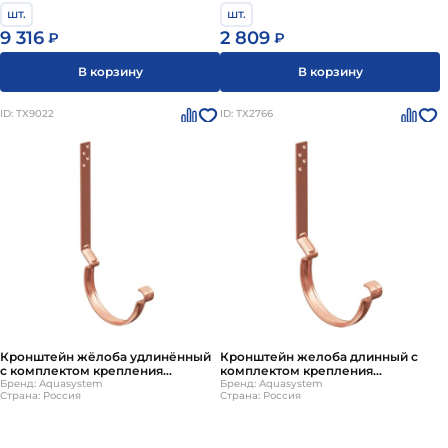
шт.
шт.
9 316
2 809
₽
₽
В корзину
В корзину
ID: ТХ9022
ID: ТХ2766
Кронштейн жёлоба удлинённый
Кронштейн желоба длинный с
с комплектом крепления
комплектом крепления
модернизированный усиленный
Бренд: Aquasystem
модернизированный усиленный
Бренд: Aquasystem
Страна: Россия
Страна: Россия
медный
медный