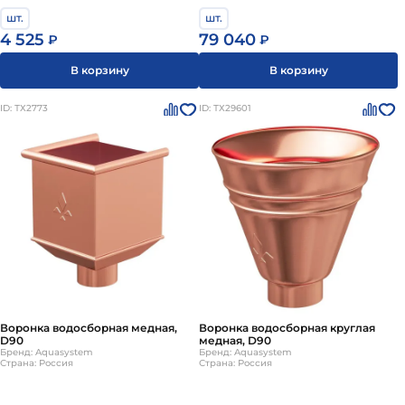
шт.
шт.
4 525
79 040
₽
₽
В корзину
В корзину
ID: ТХ2773
ID: ТХ29601
Воронка водосборная медная,
Воронка водосборная круглая
D90
медная, D90
Бренд: Aquasystem
Бренд: Aquasystem
Страна: Россия
Страна: Россия