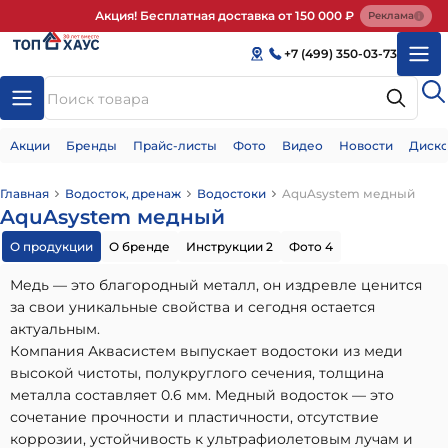
Акция! Бесплатная доставка от 150 000 ₽
Реклама
+7 (499) 350-03-73
Акции
Бренды
Прайс-листы
Фото
Видео
Новости
Диско
Главная
Водосток, дренаж
Водостоки
AquAsystem медный
AquAsystem медный
О продукции
О бренде
Инструкции 2
Фото 4
Медь — это благородный металл, он издревле ценится
за свои уникальные свойства и сегодня остается
актуальным.
Компания Аквасистем выпускает водостоки из меди
высокой чистоты, полукруглого сечения, толщина
металла составляет 0.6 мм. Медный водосток — это
сочетание прочности и пластичности, отсутствие
коррозии, устойчивость к ультрафиолетовым лучам и