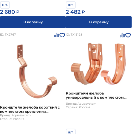
шт.
шт.
2 680
2 482
₽
₽
В корзину
В корзину
ID: ТХ2767
ID: ТХ15128
Кронштейн желоба
универсальный с комплектом
крепления медный
Бренд: Aquasystem
Кронштейн желоба короткий с
Страна: Россия
комплектом крепления
модернизированный усиленный
Бренд: Aquasystem
Страна: Россия
медный
шт.