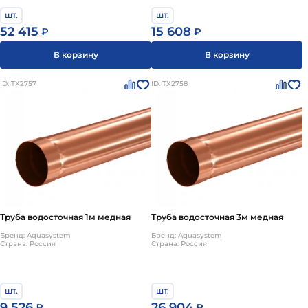
шт.
шт.
52 415
15 608
₽
₽
В корзину
В корзину
ID: ТХ2757
ID: ТХ2758
Труба водосточная 1м медная
Труба водосточная 3м медная
Бренд: Aquasystem
Бренд: Aquasystem
Страна: Россия
Страна: Россия
шт.
шт.
9 526
26 904
₽
₽