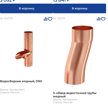
3 092
13 841
₽
₽
В корзину
В корзину
ID: ТХ2770
ID: ТХ2771
Водосборник медный, D90
Бренд: Aquasystem
Страна: Россия
S-обвод водосточной трубы
медный
Бренд: Aquasystem
Страна: Россия