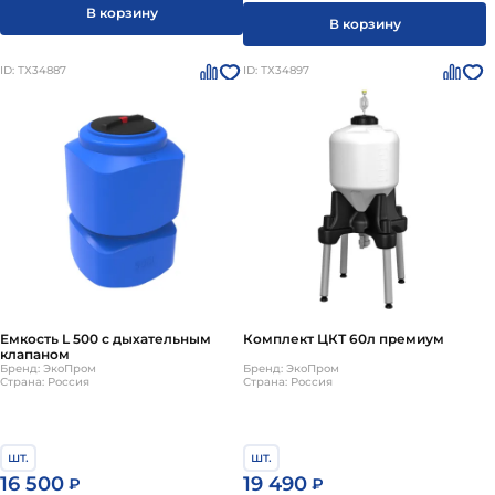
В корзину
В корзину
ID: ТХ34887
ID: ТХ34897
Емкость L 500 с дыхательным
Комплект ЦКТ 60л премиум
клапаном
Бренд: ЭкоПром
Бренд: ЭкоПром
Страна: Россия
Страна: Россия
шт.
шт.
16 500
19 490
₽
₽