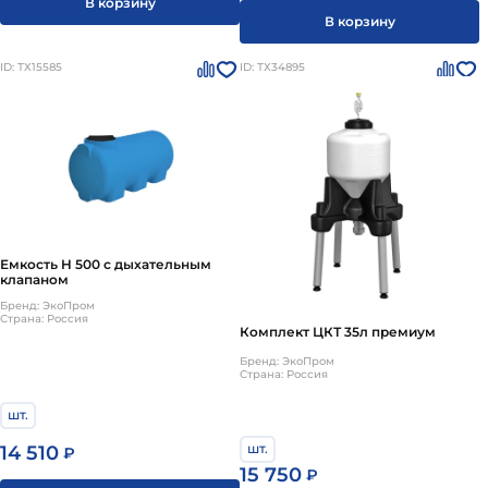
В корзину
В корзину
ID: ТХ15585
ID: ТХ34895
Емкость H 500 с дыхательным
клапаном
Бренд: ЭкоПром
Страна: Россия
Комплект ЦКТ 35л премиум
Бренд: ЭкоПром
Страна: Россия
шт.
шт.
14 510
₽
15 750
₽