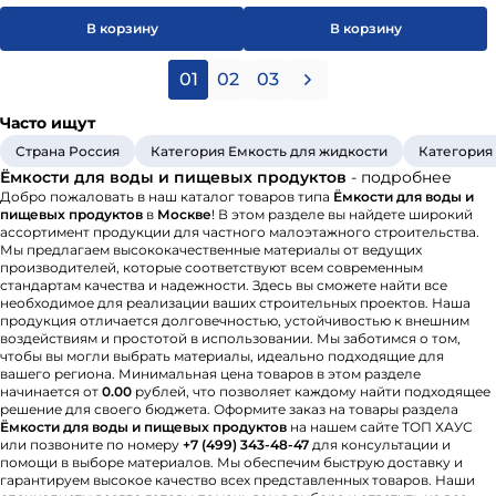
В корзину
В корзину
01
02
03
Часто ищут
Страна Россия
Категория Емкость для жидкости
Категория
Ёмкости для воды и пищевых продуктов
- подробнее
Добро пожаловать в наш каталог товаров типа
Ёмкости для воды и
пищевых продуктов
в
Москве
! В этом разделе вы найдете широкий
ассортимент продукции для частного малоэтажного строительства.
Мы предлагаем высококачественные материалы от ведущих
производителей, которые соответствуют всем современным
стандартам качества и надежности. Здесь вы сможете найти все
необходимое для реализации ваших строительных проектов. Наша
продукция отличается долговечностью, устойчивостью к внешним
воздействиям и простотой в использовании. Мы заботимся о том,
чтобы вы могли выбрать материалы, идеально подходящие для
вашего региона. Минимальная цена товаров в этом разделе
начинается от
0.00
рублей, что позволяет каждому найти подходящее
решение для своего бюджета. Оформите заказ на товары раздела
Ёмкости для воды и пищевых продуктов
на нашем сайте ТОП ХАУС
или позвоните по номеру
+7 (499) 343-48-47
для консультации и
помощи в выборе материалов. Мы обеспечим быструю доставку и
гарантируем высокое качество всех представленных товаров. Наши