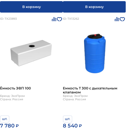
В корзину
В корзину
ID: ТХ23893
ID: ТХ13262
Ёмкость ЭВП 100
Емкость T 300 с дыхательным
клапаном
Бренд: ЭкоПром
Бренд: ЭкоПром
Страна: Россия
Страна: Россия
шт.
шт.
7 780
8 540
₽
₽