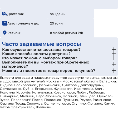
Доставка:
за 1 день
Авто тоннажем до:
20 тонн
Регион:
в любой регион РФ
Часто задаваемые вопросы
Как осуществляется доставка товаров?
Какие способы оплаты доступны?
Кто может помочь с выбором товара?
Выполняете ли вы монтаж приобретенных
материалов?
Можно ли посмотреть товар перед покупкой?
Ёмкости для воды и пищевых продуктов в доступе по выгодным ценам
и с доставкой для жителей Москвы и Московской области: Балашиха,
Видное, Воскресенск, Дзержинский, Дмитров, Долгопрудный,
Домодедово, Дубна, Егорьевск, Жуковский, Ивантеевка, Клин,
Коломна, Королёв, Котельники, Красногорск, Лобня, Люберцы,
Лыткарино, Мытищи, Наро-Фоминск, Ногинск, Одинцово, Орехово-
Зуево, Павловский Посад, Подольск, Пушкино, Реутов, Раменское,
Сергиев Посад, Серпухов, Солнечногорск, Ступино, Фрязино, Химки,
Чехов, Электросталь, Щёлково.