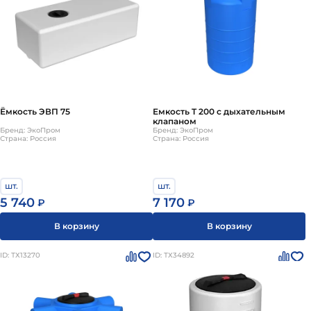
Ёмкость ЭВП 75
Емкость T 200 с дыхательным
клапаном
Бренд: ЭкоПром
Бренд: ЭкоПром
Страна: Россия
Страна: Россия
шт.
шт.
5 740
7 170
₽
₽
В корзину
В корзину
ID: ТХ13270
ID: ТХ34892