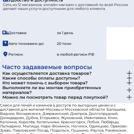
Удобство и доступность
Сеть из 12 магазинов, онлайн-магазин с доставкой по всей России
делают наши услуги доступными для любого клиента.
Доставка:
за 1 день
Авто тоннажем до:
20 тонн
Регион:
в любой регион РФ
Часто задаваемые вопросы
Как осуществляется доставка товаров?
Какие способы оплаты доступны?
Кто может помочь с выбором товара?
Выполняете ли вы монтаж приобретенных
материалов?
Можно ли посмотреть товар перед покупкой?
Смеси для печей и каминов в доступе по выгодным ценам и с
доставкой для жителей Москвы и Московской области: Балашиха,
Видное, Воскресенск, Дзержинский, Дмитров, Долгопрудный,
Домодедово, Дубна, Егорьевск, Жуковский, Ивантеевка, Клин,
Коломна, Королёв, Котельники, Красногорск, Лобня, Люберцы,
Лыткарино, Мытищи, Наро-Фоминск, Ногинск, Одинцово, Орехово-
Зуево, Павловский Посад, Подольск, Пушкино, Реутов, Раменское,