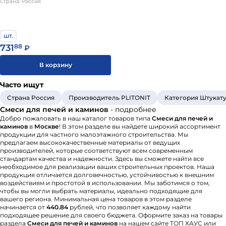
Страна: Россия
каминов для внутренних и
наружных работ
шт.
731
88
₽
В корзину
Часто ищут
Страна Россия
Производитель PLITONIT
Категория Штукат
Смеси для печей и каминов
- подробнее
Добро пожаловать в наш каталог товаров типа
Смеси для печей и
каминов
в
Москве
! В этом разделе вы найдете широкий ассортимент
продукции для частного малоэтажного строительства. Мы
предлагаем высококачественные материалы от ведущих
производителей, которые соответствуют всем современным
стандартам качества и надежности. Здесь вы сможете найти все
необходимое для реализации ваших строительных проектов. Наша
продукция отличается долговечностью, устойчивостью к внешним
воздействиям и простотой в использовании. Мы заботимся о том,
чтобы вы могли выбрать материалы, идеально подходящие для
вашего региона. Минимальная цена товаров в этом разделе
начинается от
440.84
рублей, что позволяет каждому найти
подходящее решение для своего бюджета. Оформите заказ на товары
раздела
Смеси для печей и каминов
на нашем сайте ТОП ХАУС или