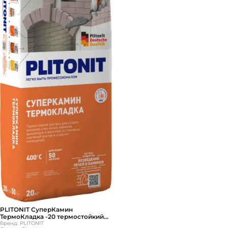
PLITONIT СуперКамин
ТермоКладка -20 термостойкий
раствор для кладки печей и
Бренд: PLITONIT