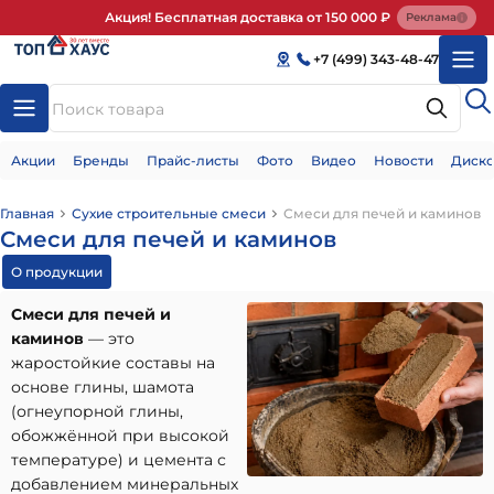
Акция! Бесплатная доставка от 150 000 ₽
Реклама
+7 (499) 343-48-47
Акции
Бренды
Прайс-листы
Фото
Видео
Новости
Диско
Главная
Сухие строительные смеси
Смеси для печей и каминов
Смеси для печей и каминов
О продукции
Смеси для печей и
каминов
— это
жаростойкие составы на
основе глины, шамота
(огнеупорной глины,
обожжённой при высокой
температуре) и цемента с
добавлением минеральных