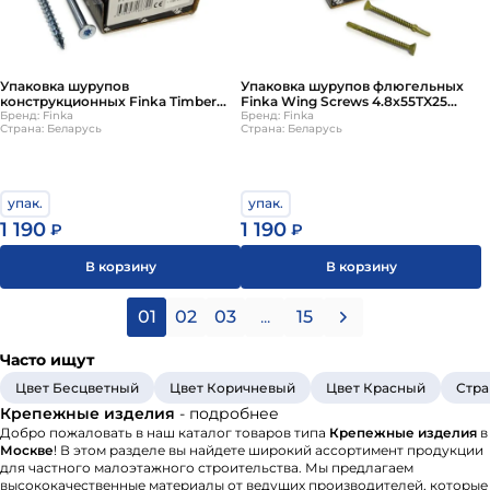
Упаковка шурупов
Упаковка шурупов флюгельных
конструкционных Finka Timber
Finka Wing Screws 4.8x55TX25
Screws CS 8.0x140TX40 голубой
Бренд: Finka
Golden Ruspert 200шт/уп
Бренд: Finka
Страна: Беларусь
Страна: Беларусь
цинк, потай 50шт/уп
упак.
упак.
1 190
1 190
₽
₽
В корзину
В корзину
01
02
03
...
15
Часто ищут
Цвет Бесцветный
Цвет Коричневый
Цвет Красный
Стра
Крепежные изделия
- подробнее
Добро пожаловать в наш каталог товаров типа
Крепежные изделия
в
Москве
! В этом разделе вы найдете широкий ассортимент продукции
для частного малоэтажного строительства. Мы предлагаем
высококачественные материалы от ведущих производителей, которые