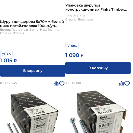
Упаковка шурупов
конструкционных Finka Timber
Screws CS 8.0x120TX40 голубой
Бренд: Finka
цинк, потай 50шт/уп
Страна: Беларусь
Шуруп для дерева 5х70мм белый
цинк потай.головка 100шт/уп
HOLZTECHNIC/ROTHOBLAAS
Бренд: Rothoblaas &amp; Holz Technic
Страна: Италия
упак.
упак
1 090
₽
1 015
₽
В корзину
В корзину
ID: ТХ71745
ID: ТХ71811