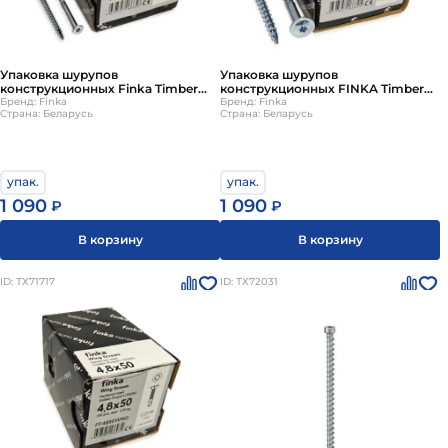
Упаковка шурупов
Упаковка шурупов
конструкционных Finka Timber
конструкционных FINKA Timber
Screws CS 5.0x100TX25 голубой
Бренд: Finka
Screws CT TX40 8.0х120 голубой
Бренд: Finka
Страна: Беларусь
Страна: Беларусь
цинк, потай 200шт/уп
цинк тарелка 50шт/уп
упак.
упак.
1 090
1 090
₽
₽
В корзину
В корзину
ID: ТХ71717
ID: ТХ72031