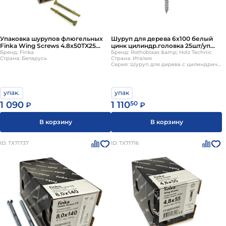
Упаковка шурупов флюгельных
Шуруп для дерева 6х100 белый
Finka Wing Screws 4.8x50TX25
цинк цилиндр.головка 25шт/уп
Golden Ruspert 200шт/уп
Бренд: Finka
HOLZTECHNIC/ROTHOBLAAS
Бренд: Rothoblaas &amp; Holz Technic
Страна: Беларусь
Страна: Италия
Серия: Шуруп для дерева с цилиндрической головкой
упак.
упак
1 090
1 110
50
₽
₽
В корзину
В корзину
ID: ТХ71737
ID: ТХ71716