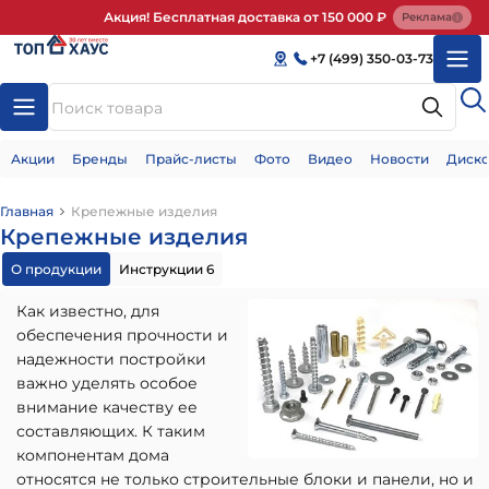
Акция! Бесплатная доставка от 150 000 ₽
Реклама
+7 (499) 350-03-73
Акции
Бренды
Прайс-листы
Фото
Видео
Новости
Диско
Главная
Крепежные изделия
Крепежные изделия
О продукции
Инструкции 6
Как известно, для
обеспечения прочности и
надежности постройки
важно уделять особое
внимание качеству ее
составляющих. К таким
компонентам дома
относятся не только строительные блоки и панели, но и