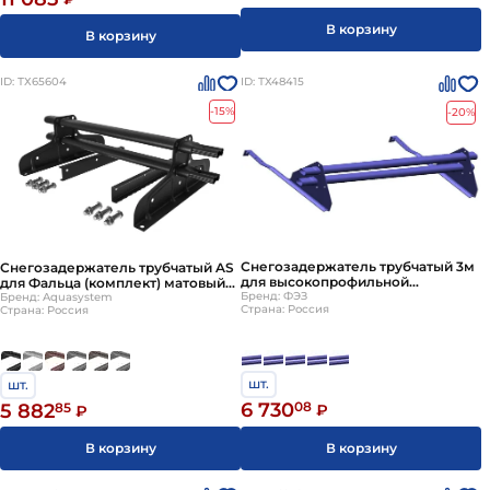
В корзину
В корзину
ID: ТХ65604
ID: ТХ48415
-15%
-20%
Снегозадержатель трубчатый 3м
Снегозадержатель трубчатый AS
для высокопрофильной
для Фальца (комплект) матовый
натуральной черепицы цвет под
Бренд: ФЭЗ
3м
Бренд: Aquasystem
Страна: Россия
Страна: Россия
заказ ТД ФЭЗ комплект: 2 трубы, 4
опоры
шт.
шт.
6 730
08
5 882
85
₽
₽
В корзину
В корзину