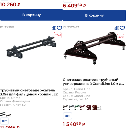
10 260
₽
6 409
60
₽
В корзину
В корзину
ID: ТХ5182
ID: ТХ17473
-25%
-32%
Снегозадержатель трубчатый
универсальный GrandLine 1.0м для
металлочерепицы и мягкой
Бренд: Grand Line
Трубчатый снегозадержатель
кровли
Страна: Россия
3.0м для фальцевой кровли LE2
Серия: Grand Line
Бренд: Orima
Гарантия, лет: 20
Страна: Финляндия
Гарантия, лет: 50
+4
шт.
шт
1 540
88
₽
11 085
₽