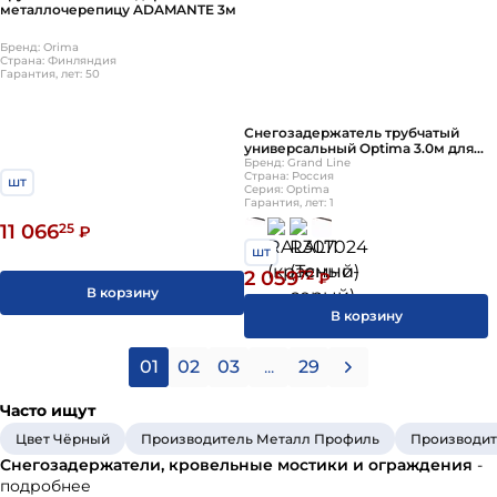
металлочерепицу ADAMANTE 3м
Бренд: Orima
Страна: Финляндия
Гарантия, лет: 50
Снегозадержатель трубчатый
универсальный Optima 3.0м для
металлочерепицы и мягкой
Бренд: Grand Line
Страна: Россия
кровли
шт
Серия: Optima
Гарантия, лет: 1
11 066
25
₽
шт
2 059
72
₽
В корзину
В корзину
01
02
03
...
29
Часто ищут
Цвет Чёрный
Производитель Металл Профиль
Производит
Снегозадержатели, кровельные мостики и ограждения
-
подробнее