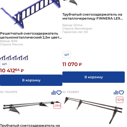
Трубчатый снегозадержатель на
металлочерепицу FINNERA LE9
3м
Бренд: Orima
Страна: Финляндия
Гарантия, лет: 50
Решетчатый снегозадержатель
цельнометаллический 2,5м цвет
под заказ ТД ФЭЗ комплект: 1
Бренд: ФЭЗ
Страна: Россия
решетка Royal, 4 опоры Royal
шт
11 070
шт.
₽
10 412
64
₽
В корзину
В корзину
ID: ТХ40979
ID: ТХ28367
-32%
-25%
Трубчатый снегозадержатель на