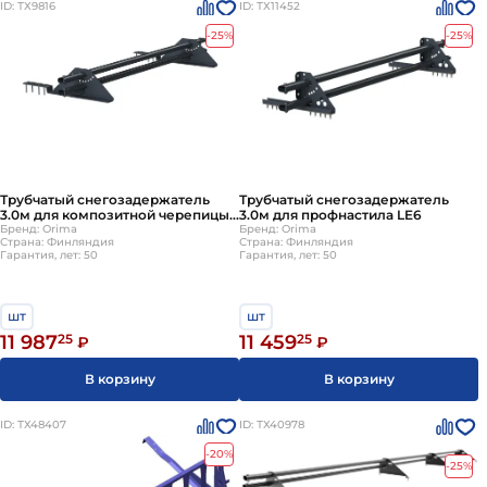
ID: ТХ9816
ID: ТХ11452
-25%
-25%
Трубчатый снегозадержатель
Трубчатый снегозадержатель
3.0м для композитной черепицы
3.0м для профнастила LE6
LE5
Бренд: Orima
Бренд: Orima
Страна: Финляндия
Страна: Финляндия
Гарантия, лет: 50
Гарантия, лет: 50
шт
шт
11 987
25
11 459
25
₽
₽
В корзину
В корзину
ID: ТХ48407
ID: ТХ40978
-20%
-25%