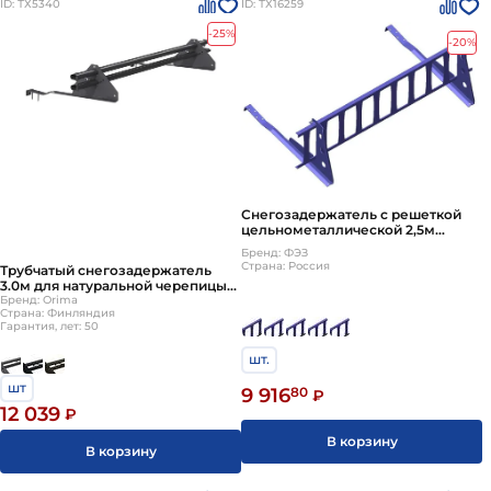
ID: ТХ5340
ID: ТХ16259
-25%
-20%
Снегозадержатель с решеткой
цельнометаллической 2,5м
комплект: 1 решетка
Бренд: ФЭЗ
цельнометаллическя, 4 опоры
Страна: Россия
Трубчатый снегозадержатель
Royal
3.0м для натуральной черепицы
LE8
Бренд: Orima
Страна: Финляндия
Гарантия, лет: 50
шт.
шт
9 916
80
₽
12 039
₽
В корзину
В корзину