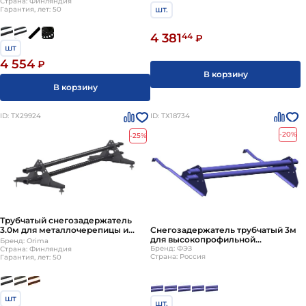
Страна: Финляндия
шт.
Гарантия, лет: 50
4 381
44
₽
шт
4 554
₽
В корзину
В корзину
ID: ТХ29924
ID: ТХ18734
-20%
-25%
Трубчатый снегозадержатель
Снегозадержатель трубчатый 3м
3.0м для металлочерепицы и
для высокопрофильной
мягкой кровли LE3
Бренд: Orima
натуральной черепицы
Бренд: ФЭЗ
Страна: Финляндия
Страна: Россия
Гарантия, лет: 50
стандартные цвета ТД ФЭЗ
комплект: 2 трубы, 4 опоры
шт
шт.