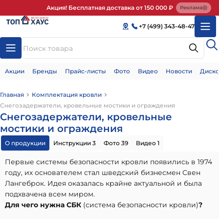
Акция! Бесплатная доставка от 150 000 ₽
Реклама
+7 (499) 343-48-47
Акции
Бренды
Прайс-листы
Фото
Видео
Новости
Диско
Главная
Комплектация кровли
Снегозадержатели, кровельные мостики и ограждения
Снегозадержатели, кровельные
мостики и ограждения
О продукции
Инструкции 3
Фото 39
Видео 1
Первые системы безопасности кровли появились в 1974
году, их основателем стал шведский бизнесмен Свен
Лангеброк. Идея оказалась крайне актуальной и была
подхвачена всем миром.
Для чего нужна СБК
(система безопасности кровли)
?