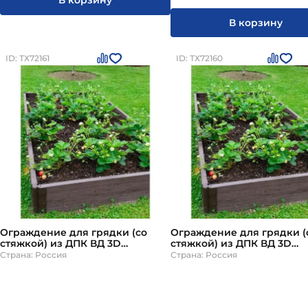
В корзину
В корзину
ID: ТХ72161
ID: ТХ72160
Ограждение для грядки (со
Ограждение для грядки (
стяжкой) из ДПК ВД 3D
стяжкой) из ДПК ВД 3D
тиснение под дерево
тиснение под дерево
Страна: Россия
Страна: Россия
палисандр h200мм 800х1500мм
палисандр h270мм 800х1