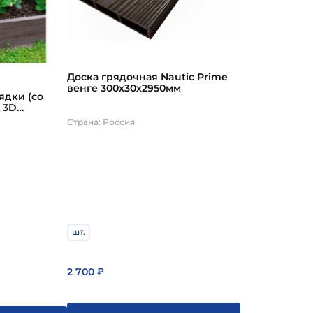
и. На каменистых почвах металлические грядки не
аллические грядки можно оставлять на зиму.
Доска грядочная Nautic Prime
венге 300х30х2950мм
ядки (со
 3D
во
Страна: Россия
1000х3000мм
шт.
2 700
₽