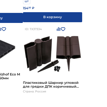
шт
154
50
₽
В корзину
ну
ID: ТХ37334
lzhof Eco M
950мм
Пластиковый Шарнир угловой
для грядки ДПК коричневый
300 мм
Страна: Россия