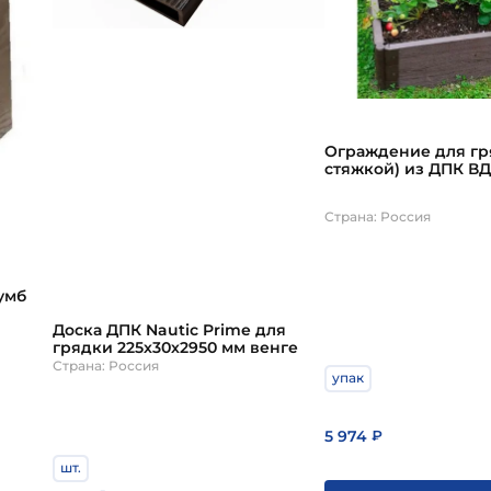
 укладывают в канавки (3–5 см), фиксируют колышкам
глинистой почвы нужен дополнительный дренаж. Мет
он.
Ограждение для гр
стяжкой) из ДПК ВД
тиснение под дере
палисандр h200мм 
Страна: Россия
умб
Доска ДПК Nautic Prime для
грядки 225х30х2950 мм венге
Страна: Россия
упак
5 974
₽
шт.