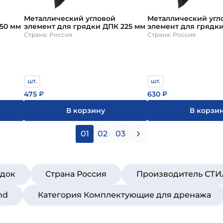
Металлический угловой
Металлический угл
 150 мм
элемент для грядки ДПК 225 мм
элемент для г
Страна: Россия
Страна: Россия
шт.
шт.
475
630
₽
₽
В корзину
В корзи
01
02
03
ядок
Страна Россия
Производитель СТ
nd
Категория Комплектующие для дренажа