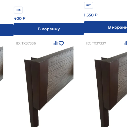
шт.
шт.
1 550
₽
400
₽
В корзи
В корзину
ID: ТХ37336
ID: ТХ37337