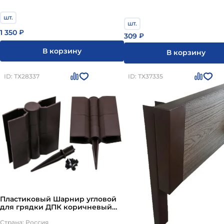
шт.
шт.
1 350
₽
309
₽
В корзину
В корзину
ID: ТХ28337
ID: ТХ37335
Пластиковый Шарнир угловой
для грядки ДПК коричневый
150 мм
Страна: Россия