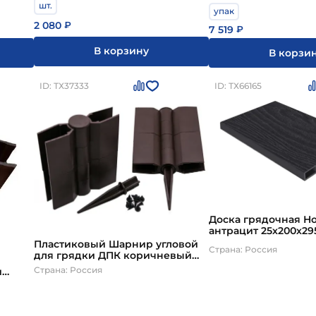
шт.
упак
2 080
₽
7 519
₽
В корзину
В корзи
ID: ТХ37333
ID: ТХ66165
Доска грядочная Ho
антрацит 25х200х2
Пластиковый Шарнир угловой
Страна: Россия
для грядки ДПК коричневый
225 мм
Страна: Россия
и
м