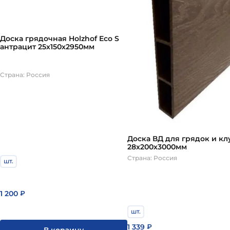
засыпают дренаж (5–10 см), затем грунт. Бордюры
устанавливайте без выравнивания. Для тяжёлой 
Деревянные бордюры без пропитки сгниют за сез
Доска грядочная Holzhof Eco S
антрацит 25х150х2950мм
Страна: Россия
Доска ВД для грядок и кл
28х200х3000мм
Страна: Россия
шт.
1 200
₽
шт.
1 339
₽