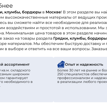
бнее
и, клумбы, бордюры
в
Москве
! В этом разделе вы 
аем высококачественные материалы от ведущих прои
десь вы сможете найти все необходимое для реализ
им воздействиям и простотой в использовании. Мы з
а. Минимальная цена товаров в этом разделе начин
 заказ на товары раздела
Грядки, клумбы, бордюры
оре материалов. Мы обеспечим быструю доставку и 
ам в выборе и ответить на все ваши вопросы. Заказ
й ассортимент
Опыт и надежность
 кв.м. складского
Более 30 лет на рынке и бо
с самым широким
250 специалистов обеспеч
ом гарантирует
профессионализм и надеж
го необходимого в
в реализации любого проек
.