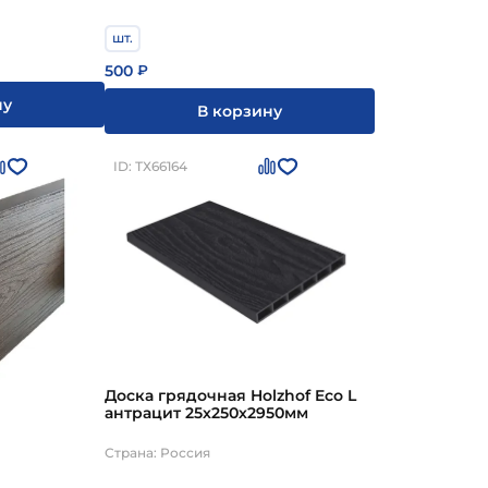
шт.
500
₽
ну
В корзину
ID: ТХ66164
Доска грядочная Holzhof Eco L
антрацит 25х250х2950мм
Страна: Россия