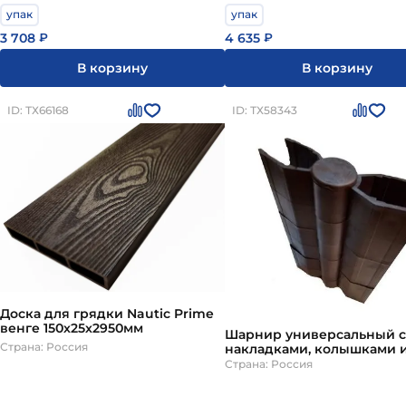
упак
упак
3 708
4 635
₽
₽
В корзину
В корзину
ID: ТХ66168
ID: ТХ58343
Доска для грядки Nautic Prime
венге 150х25х2950мм
Шарнир универсальный с
Страна: Россия
накладками, колышками 
саморезами, высота 200м
Страна: Россия