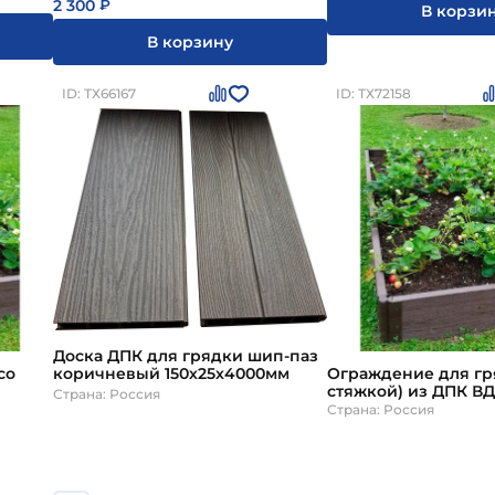
2 300
₽
В корзи
В корзину
ID: ТХ66167
ID: ТХ72158
Доска ДПК для грядки шип-паз
коричневый 150х25х4000мм
со
Ограждение для гр
стяжкой) из ДПК ВД
Страна: Россия
тиснение под дере
Страна: Россия
500мм
палисандр h270мм 