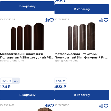
258
₽
В корзину
В корзину
ID: ТХ38245
ID: ТХ38229
Металлический штакетник
Металлический штакетник
Полукруглый Slim фигурный PE
Полукруглый Slim фигурный Print
двусторонний 0.45мм
Бренд: Grand Line
Elite двусторонний
Бренд: Grand Line
пог. м
шт.
пог. м
173
302
₽
₽
В корзину
В корзину
ID: ТХ27422
ID: ТХ38230