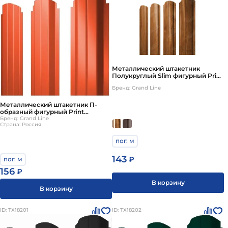
Металлический штакетник
Полукруглый Slim фигурный Print
Premium
Бренд: Grand Line
Металлический штакетник П-
образный фигурный Print
Premium
Бренд: Grand Line
Страна: Россия
пог. м
143
₽
пог. м
156
₽
В корзину
В корзину
ID: ТХ18201
ID: ТХ18202