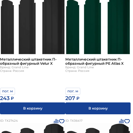
Металлический штакетник П-
Металлический штакетник П-
образный фигурный Velur X
образный фигурный PE Atlas X
Бренд: Grand Line
Бренд: Grand Line
Страна: Россия
Страна: Россия
пог. м
пог. м
243
207
₽
₽
В корзину
В корзину
ID: ТХ27424
ID: ТХ36417