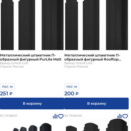
Металлический штакетник П-
Металлический штакетник П-
образный фигурный PurLite Matt
образный фигурный Rooftop
Бренд: Grand Line
Matte
Бренд: Grand Line
Страна: Россия
Страна: Россия
пог. м
пог. м
251
200
₽
₽
В корзину
В корзину
ID: ТХ38237
ID: ТХ36420