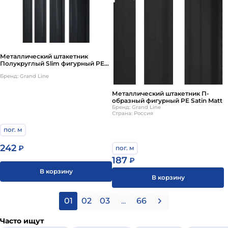
Металлический штакетник
Полукруглый Slim фигурный PE
Atlas X
Бренд: Grand Line
Металлический штакетник П-
образный фигурный PE Satin Matt
Бренд: Grand Line
Страна: Россия
пог. м
242
₽
пог. м
187
₽
В корзину
В корзину
01
02
03
...
66
Часто ищут