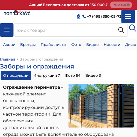
Акция! Бесплатная доставка от 150 000 ₽
Реклама
+7 (499) 350-03-73
Акции
Бренды
Прайс-листы
Фото
Видео
Новости
Диско
Главная
Заборы и ограждения
Заборы и ограждения
О продукции
Инструкции 7
Фото 54
Видео 3
Ограждение периметра
–
ключевой элемент
безопасности,
контролирующий доступ к
частной территории. Для
обеспечения
дополнительной защиты
ограда может быть дополнительно оборудована