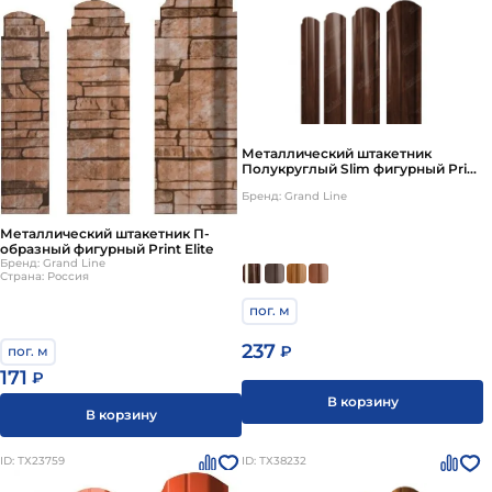
Металлический штакетник
Полукруглый Slim фигурный Print
Elite
Бренд: Grand Line
Металлический штакетник П-
образный фигурный Print Elite
Бренд: Grand Line
Страна: Россия
пог. м
237
₽
пог. м
171
₽
В корзину
В корзину
ID: ТХ23759
ID: ТХ38232