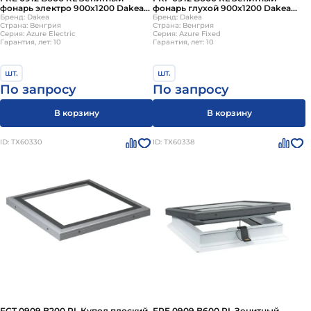
фонарь электро 900х1200 Dakea
фонарь глухой 900х1200 Dakea
(без купола)
Бренд: Dakea
(без купола)
Бренд: Dakea
Страна: Венгрия
Страна: Венгрия
Серия: Azure Electric
Серия: Azure Fixed
Гарантия, лет: 10
Гарантия, лет: 10
шт.
шт.
По запросу
По запросу
В корзину
В корзину
ID: ТХ60330
ID: ТХ60338
FGT 0909 B200 RL Купол плоский
FRE 0909 B600 RL Зенитный