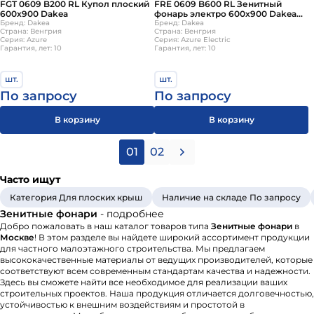
FGT 0609 B200 RL Купол плоский
FRE 0609 B600 RL Зенитный
600х900 Dakea
фонарь электро 600х900 Dakea
Бренд: Dakea
(без купола)
Бренд: Dakea
Страна: Венгрия
Страна: Венгрия
Серия: Azure
Серия: Azure Electric
Гарантия, лет: 10
Гарантия, лет: 10
шт.
шт.
По запросу
По запросу
В корзину
В корзину
01
02
Часто ищут
Категория Для плоских крыш
Наличие на складе По запросу
Зенитные фонари
- подробнее
Добро пожаловать в наш каталог товаров типа
Зенитные фонари
в
Москве
! В этом разделе вы найдете широкий ассортимент продукции
для частного малоэтажного строительства. Мы предлагаем
высококачественные материалы от ведущих производителей, которые
соответствуют всем современным стандартам качества и надежности.
Здесь вы сможете найти все необходимое для реализации ваших
строительных проектов. Наша продукция отличается долговечностью,
устойчивостью к внешним воздействиям и простотой в