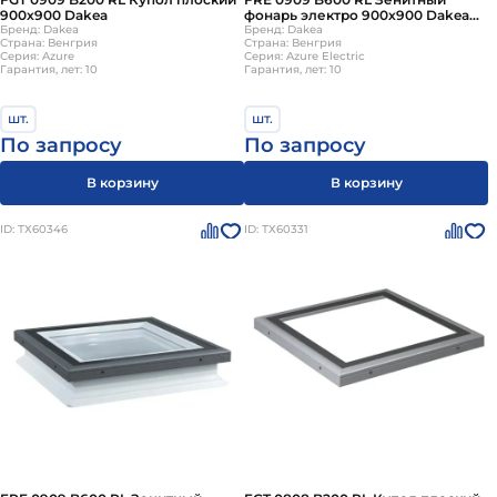
900х900 Dakea
фонарь электро 900х900 Dakea
Бренд: Dakea
(без купола)
Бренд: Dakea
Страна: Венгрия
Страна: Венгрия
Серия: Azure
Серия: Azure Electric
Гарантия, лет: 10
Гарантия, лет: 10
шт.
шт.
По запросу
По запросу
В корзину
В корзину
ID: ТХ60346
ID: ТХ60331