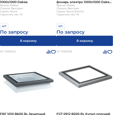
1000х1000 Dakea
фонарь электро 1000х1000 Dakea
Бренд: Dakea
(без купола)
Бренд: Dakea
Страна: Венгрия
Страна: Венгрия
Серия: Azure
Серия: Azure Electric
Гарантия, лет: 10
Гарантия, лет: 10
шт.
шт.
По запросу
По запросу
В корзину
В корзину
ID: ТХ60344
ID: ТХ60329
FRF 1010 B600 RL Зенитный
FGT 0912 B200 RL Купол плоский