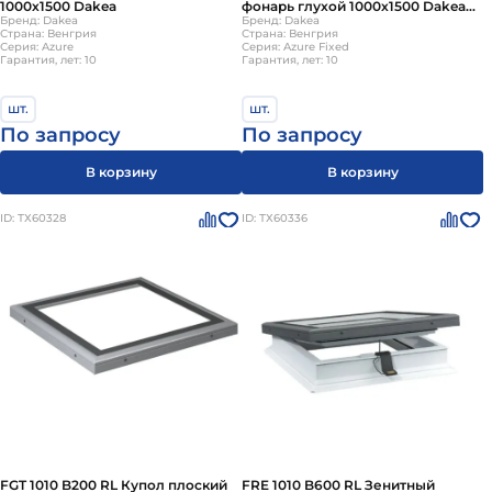
1000х1500 Dakea
фонарь глухой 1000х1500 Dakea
Бренд: Dakea
(без купола)
Бренд: Dakea
Страна: Венгрия
Страна: Венгрия
Серия: Azure
Серия: Azure Fixed
Гарантия, лет: 10
Гарантия, лет: 10
шт.
шт.
По запросу
По запросу
В корзину
В корзину
ID: ТХ60328
ID: ТХ60336
FGT 1010 B200 RL Купол плоский
FRE 1010 B600 RL Зенитный