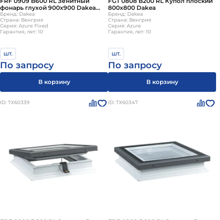
FRF 0909 B600 RL Зенитный
FGT 0808 B200 RL Купол плоский
фонарь глухой 900х900 Dakea
800х800 Dakea
(без купола)
Бренд: Dakea
Бренд: Dakea
Страна: Венгрия
Страна: Венгрия
Серия: Azure Fixed
Серия: Azure
Гарантия, лет: 10
Гарантия, лет: 10
шт.
шт.
По запросу
По запросу
В корзину
В корзину
ID: ТХ60339
ID: ТХ60347