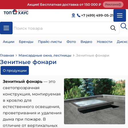
Акция! Бесплатная доставка от 150 000 ₽
Реклама
+7 (499) 499-05-21
Акции
Бренды
Прайс-листы
Фото
Видео
Новости
Диско
Главная
Мансардные окна, лестницы
Зенитные фонари
Зенитные фонари
О продукции
Зенитный фонарь
— это
светопрозрачная
конструкция, монтируемая
в кровлю для
естественного освещения,
проветривания и удаления
дыма при пожаре. В
отличие от вертикальных