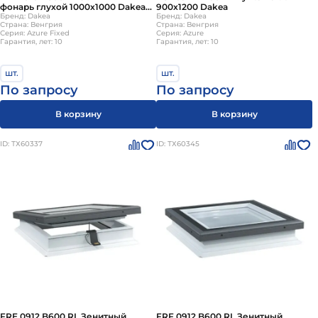
фонарь глухой 1000х1000 Dakea
900х1200 Dakea
(без купола)
Бренд: Dakea
Бренд: Dakea
Страна: Венгрия
Страна: Венгрия
Серия: Azure Fixed
Серия: Azure
Гарантия, лет: 10
Гарантия, лет: 10
шт.
шт.
По запросу
По запросу
В корзину
В корзину
ID: ТХ60337
ID: ТХ60345
FRE 0912 B600 RL Зенитный
FRF 0912 B600 RL Зенитный