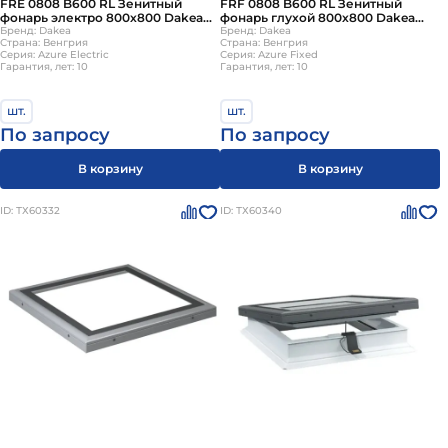
FRE 0808 B600 RL Зенитный
FRF 0808 B600 RL Зенитный
фонарь электро 800х800 Dakea
фонарь глухой 800х800 Dakea
(без купола)
Бренд: Dakea
(без купола)
Бренд: Dakea
Страна: Венгрия
Страна: Венгрия
Серия: Azure Electric
Серия: Azure Fixed
Гарантия, лет: 10
Гарантия, лет: 10
шт.
шт.
По запросу
По запросу
В корзину
В корзину
ID: ТХ60332
ID: ТХ60340