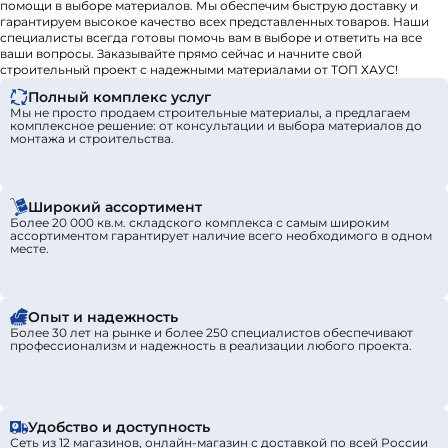
помощи в выборе материалов. Мы обеспечим быструю доставку и
позволяет их без особых усилий перемещать по
гарантируем высокое качество всех представленных товаров. Наши
специалисты всегда готовы помочь вам в выборе и ответить на все
участку.
ваши вопросы. Заказывайте прямо сейчас и начните свой
Объем. Объем компостера может варьироваться
строительный проект с надежными материалами от ТОП ХАУС!
от 200 до 1000 л. Как правило, вместимость
Полный комплекс услуг
контейнера подбирается с учетом площади
Мы не просто продаем строительные материалы, а предлагаем
комплексное решение: от консультации и выбора материалов до
участка, а также типа насаждений. Например, для
монтажа и строительства.
участка в 6 соток оптимален компостер на 300 л.
Широкий ассортимент
Более 20 000 кв.м. складского комплекса с самым широким
ассортиментом гарантирует наличие всего необходимого в одном
месте.
Опыт и надежность
Более 30 лет на рынке и более 250 специалистов обеспечивают
профессионализм и надежность в реализации любого проекта.
Удобство и доступность
Сеть из 12 магазинов, онлайн-магазин с доставкой по всей России