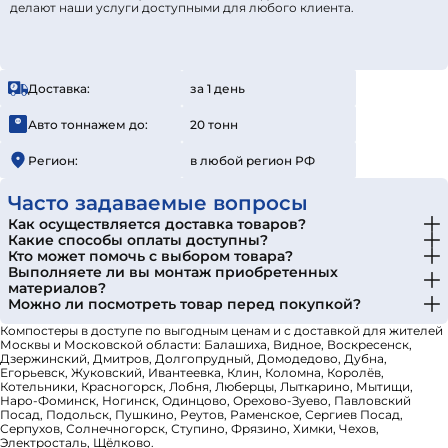
делают наши услуги доступными для любого клиента.
Доставка:
за 1 день
Авто тоннажем до:
20 тонн
Регион:
в любой регион РФ
Часто задаваемые вопросы
Как осуществляется доставка товаров?
Какие способы оплаты доступны?
Кто может помочь с выбором товара?
Выполняете ли вы монтаж приобретенных
материалов?
Можно ли посмотреть товар перед покупкой?
Компостеры в доступе по выгодным ценам и с доставкой для жителей
Москвы и Московской области: Балашиха, Видное, Воскресенск,
Дзержинский, Дмитров, Долгопрудный, Домодедово, Дубна,
Егорьевск, Жуковский, Ивантеевка, Клин, Коломна, Королёв,
Котельники, Красногорск, Лобня, Люберцы, Лыткарино, Мытищи,
Наро-Фоминск, Ногинск, Одинцово, Орехово-Зуево, Павловский
Посад, Подольск, Пушкино, Реутов, Раменское, Сергиев Посад,
Серпухов, Солнечногорск, Ступино, Фрязино, Химки, Чехов,
Электросталь, Щёлково.