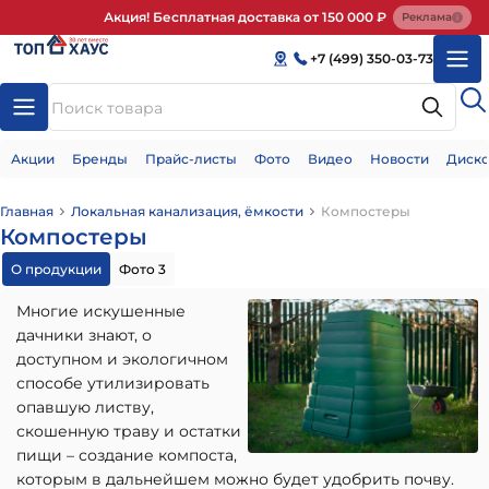
Акция! Бесплатная доставка от 150 000 ₽
Реклама
+7 (499) 350-03-73
Акции
Бренды
Прайс-листы
Фото
Видео
Новости
Диско
Главная
Локальная канализация, ёмкости
Компостеры
Компостеры
О продукции
Фото 3
Многие искушенные
дачники знают, о
доступном и экологичном
способе утилизировать
опавшую листву,
скошенную траву и остатки
пищи – создание компоста,
которым в дальнейшем можно будет удобрить почву.