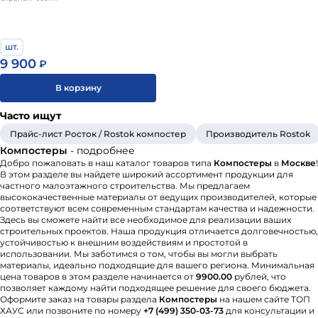
Термокомпостеры. Оптимальны для
круглогодичного использования. Термокомпостер
функционирует по принципу термоса, сохраняя во
шт.
внутреннем пространстве тепло.
9 900
₽
Вермикомпостеры. В подобных ёмкостях
В корзину
утилизация садовых отходов осуществляется с
помощью компостных червей.
Часто ищут
При выборе компостреров для дачного участка важно
Прайс-лист Росток / Rostok компостер
Производитель Rostok
обратить внимание на три основных момента:
Компостеры
- подробнее
Добро пожаловать в наш каталог товаров типа
Компостеры
в
Москве
!
Конструкция. Компостеры могут иметь разборную
В этом разделе вы найдете широкий ассортимент продукции для
частного малоэтажного строительства. Мы предлагаем
конструкцию для удобного хранения в период
высококачественные материалы от ведущих производителей, которые
межсезонья. Для комфортной эксплуатации также
соответствуют всем современным стандартам качества и надежности.
Здесь вы сможете найти все необходимое для реализации ваших
важно обратить внимание на расположение и
строительных проектов. Наша продукция отличается долговечностью,
размер отверстия для выгрузки готового
устойчивостью к внешним воздействиям и простотой в
компоста.
использовании. Мы заботимся о том, чтобы вы могли выбрать
материалы, идеально подходящие для вашего региона. Минимальная
Материал. Современные ёмкости для
цена товаров в этом разделе начинается от
9900.00
рублей, что
приготовления компоста могут изготавливаться из
позволяет каждому найти подходящее решение для своего бюджета.
пластика, металла или дерева. Изделия из
Оформите заказ на товары раздела
Компостеры
на нашем сайте ТОП
ХАУС или позвоните по номеру
+7 (499) 350-03-73
для консультации и
пластика отличаются небольшим весом, что