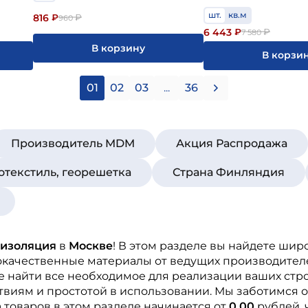
шт.
кв.м
816
₽
₽
960
6 443
₽
₽
7 580
В корзину
В корзи
01
02
03
...
36
Производитель MDM
Акция Распродажа
отекстиль, георешетка
Страна Финляндия
оизоляция
в
Москве
! В этом разделе вы найдете ши
окачественные материалы от ведущих производител
те найти все необходимое для реализации ваших стр
виям и простотой в использовании. Мы заботимся о
товаров в этом разделе начинается от
0.00
рублей, 