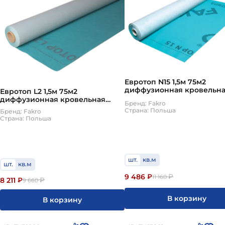
соста
прочн
полип
Качес
- 35 л
Выбор
Прочн
Евротоп N15 1,5м 75м2
Устой
диффузионная кровельн
Евротоп L2 1,5м 75м2
мембрана Eurotop
диффузионная кровельная
Плотность - от этой характеристики зависит
Бренд: Fakro
мембрана Eurotop
Страна: Польша
Бренд: Fakro
Страна: Польша
шт.
кв.м
шт.
кв.м
9 486
₽
₽
11 160
8 211
₽
₽
9 660
В корзину
В корзину