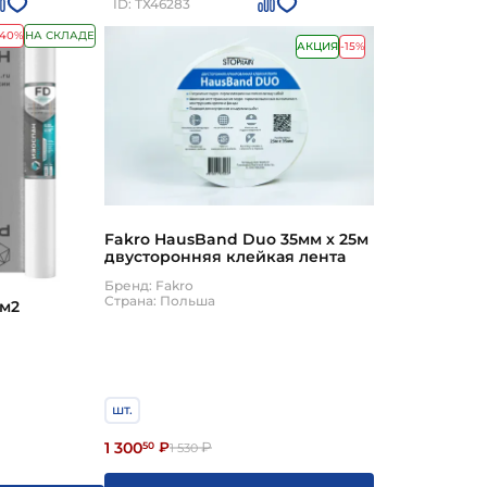
ID: ТХ46283
-40%
НА СКЛАДЕ
АКЦИЯ
-15%
Fakro HausBand Duo 35мм х 25м
двусторонняя клейкая лента
Бренд: Fakro
Страна: Польша
0м2
шт.
1 300
50
₽
₽
1 530