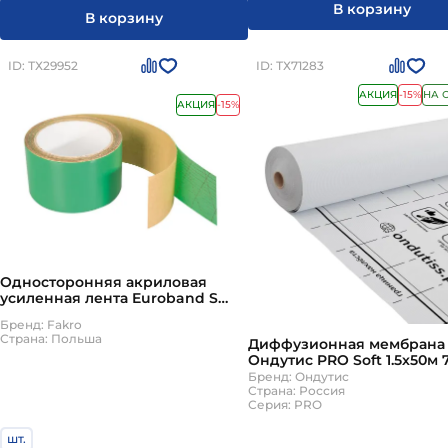
В корзину
В корзину
ID: ТХ29952
ID: ТХ71283
АКЦИЯ
-15%
НА 
АКЦИЯ
-15%
Односторонняя акриловая
усиленная лента Euroband S
60мм х 25м
Бренд: Fakro
Страна: Польша
Диффузионная мембрана
Ондутис PRO Soft 1.5х50м 
Бренд: Ондутис
Страна: Россия
Серия: PRO
шт.