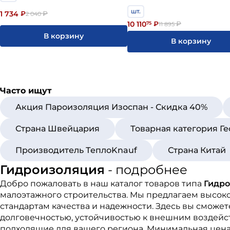
шт.
1 734
₽
₽
2 040
10 110
75
₽
₽
11 895
В корзину
В корзину
Часто ищут
Акция Пароизоляция Изоспан - Скидка 40%
Страна Швейцария
Товарная категория Ге
Производитель ТеплоKnauf
Страна Китай
Гидроизоляция
- подробнее
Добро пожаловать в наш каталог товаров типа
Гидр
малоэтажного строительства. Мы предлагаем высок
стандартам качества и надежности. Здесь вы сможе
долговечностью, устойчивостью к внешним воздейст
подходящие для вашего региона. Минимальная цена 