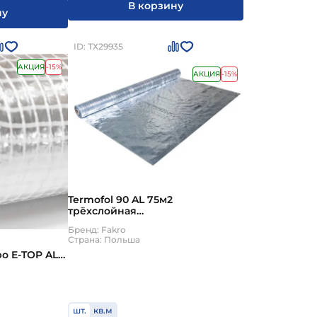
В корзину
ну
ID: ТХ29935
АКЦИЯ
-15%
АКЦИЯ
-15%
Termofol 90 AL 75м2
трёхслойная
алюминизированная
Бренд: Fakro
пароизоляция
Страна: Польша
о E-TOP ALU
шт.
кв.м