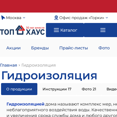
Москва
Офис продаж «Горки»
Каталог
Акции
Бренды
Прайс-листы
Фото
Главная
Гидроизоляция
Гидроизоляция
О продукции
Инструкции 17
Фото 21
Виде
Гидроизоляцией
дома называют комплекс мер, н
неблагоприятного воздействия воды. Качественн
и увеличения срока службы дома и любого другог