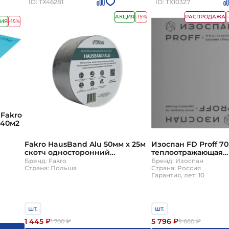
ID: ТХ46281
ID: ТХ10327
АКЦИЯ
-15%
РАСПРОДАЖА
ИЯ
-15%
Fakro
 40м2
Fakro HausBand Alu 50мм х 25м
Изоспан FD Proff 7
скотч односторонний
теплоотражающая
алюминизированный
пароизоляция
Бренд: Fakro
Бренд: Изоспан
Страна: Польша
Страна: Россия
Гарантия, лет: 10
шт.
шт.
1 445
5 796
₽
₽
₽
₽
1 700
9 660