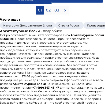
01
02
03
Часто ищут
Категория Декоративные блоки
Страна Россия
Производит
Архитектурные блоки
- подробнее
Добро пожаловать в наш каталог товаров типа
Архитектурные блоки
в
Москве
! В этом разделе вы найдете широкий ассортимент
продукции для частного малоэтажного строительства. Мы
предлагаем высококачественные материалы от ведущих
производителей, которые соответствуют всем современным
стандартам качества и надежности. Здесь вы сможете найти все
необходимое для реализации ваших строительных проектов. Наша
продукция отличается долговечностью, устойчивостью к внешним
воздействиям и простотой в использовании. Мы заботимся о том,
чтобы вы могли выбрать материалы, идеально подходящие для
вашего региона. Минимальная цена товаров в этом разделе
начинается от
574.16
рублей, что позволяет каждому найти
подходящее решение для своего бюджета. Оформите заказ на товары
раздела
Архитектурные блоки
на нашем сайте ТОП ХАУС или
позвоните по номеру
+7 (499) 343-48-47
для консультации и помощи в
выборе материалов. Мы обеспечим быструю доставку и гарантируем
высокое качество всех представленных товаров. Наши специалисты
всегда готовы помочь вам в выборе и ответить на все ваши вопросы.
Заказывайте прямо сейчас и начните свой строительный проект с