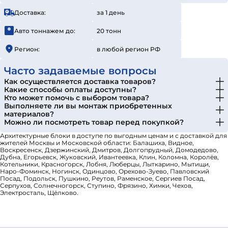
Доставка:
за 1 день
Авто тоннажем до:
20 тонн
Регион:
в любой регион РФ
Часто задаваемые вопросы
Как осуществляется доставка товаров?
Какие способы оплаты доступны?
Кто может помочь с выбором товара?
Выполняете ли вы монтаж приобретенных
материалов?
Можно ли посмотреть товар перед покупкой?
Архитектурные блоки в доступе по выгодным ценам и с доставкой для
жителей Москвы и Московской области: Балашиха, Видное,
Воскресенск, Дзержинский, Дмитров, Долгопрудный, Домодедово,
Дубна, Егорьевск, Жуковский, Ивантеевка, Клин, Коломна, Королёв,
Котельники, Красногорск, Лобня, Люберцы, Лыткарино, Мытищи,
Наро-Фоминск, Ногинск, Одинцово, Орехово-Зуево, Павловский
Посад, Подольск, Пушкино, Реутов, Раменское, Сергиев Посад,
Серпухов, Солнечногорск, Ступино, Фрязино, Химки, Чехов,
Электросталь, Щёлково.