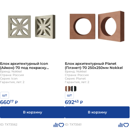
Блок архитектурный Icon
Блок архитектурный Planet
(Айкон)-70 под покраску
(Плэнет)-70 250х250мм Nokkel
250х250мм Nokkel
Бренд: Nokkel
Бренд: Nokkel
Страна: Россия
Страна: Россия
Серия: Icon
Серия: Planet
Гарантия, лет: 2
Гарантия, лет: 2
шт
шт
660
17
692
43
₽
₽
В корзину
В корзину
ID: ТХ73562
ID: ТХ73561