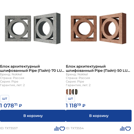
Блок архитектурный
Блок архитектурный
шлифованный Pipe (Пайп)-70 LUX
шлифованный Pipe (Пайп)-50 LUX
серый 250х250мм Nokkel
Бренд: Nokkel
250х250мм Nokkel
Бренд: Nokkel
Страна: Россия
Страна: Россия
Серия: Pipe
Серия: Pipe
Гарантия, лет: 2
Гарантия, лет: 2
шт
шт
1 078
71
1 118
19
₽
₽
В корзину
В корзину
ID: ТХ73557
ID: ТХ73554