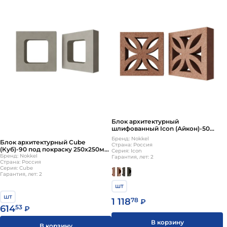
Блок архитектурный
шлифованный Icon (Айкон)-50
LUX 250х250мм Nokkel
Бренд: Nokkel
Блок архитектурный Cube
Страна: Россия
(Куб)-90 под покраску 250х250мм
Серия: Icon
Nokkel
Бренд: Nokkel
Гарантия, лет: 2
Страна: Россия
Серия: Cube
Гарантия, лет: 2
шт
шт
1 118
78
₽
614
53
₽
В корзину
В корзину