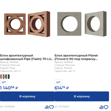
Блок архитектурный
Блок архитектурный Planet
шлифованный Pipe (Пайп)-70 LUX
(Плэнет)-90 под покраску
250х250мм Nokkel
Бренд: Nokkel
250х250мм Nokkel
Бренд: Nokkel
Страна: Россия
Страна: Россия
Серия: Pipe
Серия: Planet
Гарантия, лет: 2
Гарантия, лет: 2
шт
шт
1 140
58
614
19
₽
₽
В корзину
В корзину
ID: ТХ73594
ID: ТХ73567