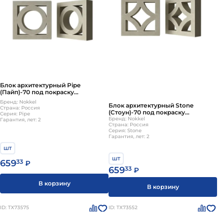
Блок архитектурный Pipe
(Пайп)-70 под покраску
250х250мм Nokkel
Бренд: Nokkel
Блок архитектурный Stone
Страна: Россия
(Стоун)-70 под покраску
Серия: Pipe
250х250мм Nokkel
Бренд: Nokkel
Гарантия, лет: 2
Страна: Россия
Серия: Stone
Гарантия, лет: 2
шт
шт
659
33
₽
659
33
₽
В корзину
В корзину
ID: ТХ73575
ID: ТХ73552