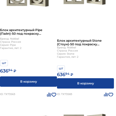
Блок архитектурный Pipe
(Пайп)-50 под покраску
250х250мм Nokkel
Бренд: Nokkel
Блок архитектурный Stone
Страна: Россия
(Стоун)-50 под покраску
Серия: Pipe
250х250мм Nokkel
Бренд: Nokkel
Гарантия, лет: 2
Страна: Россия
Серия: Stone
Гарантия, лет: 2
шт
шт
636
94
₽
636
94
₽
В корзину
В корзину
ID: ТХ73563
ID: ТХ73583