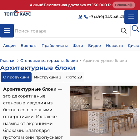
Акция! Бесплатная доставка от 150 000 ₽
Реклама
+7 (499) 343-48-47
Акции
Бренды
Прайс-листы
Фото
Видео
Новости
Диско
Главная
Стеновые материалы, блоки
Архитектурные блоки
Архитектурные блоки
О продукции
Инструкции 2
Фото 29
Архитектурные блоки
—
это декоративные
стеновые изделия из
бетона со сквозными
отверстиями. Их также
называют экранными
блоками. Благодаря
пустотам они пропускают