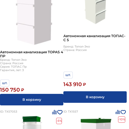
Автономная канализация ТОПАС-
С 5
Бренд: Топол-Эко
Страна: Россия
Автономная канализация TOPAS 4
ПР
Бренд: Топол-Эко
Страна: Россия
Серия: ТОПАС Пр
Гарантия, лет: 3
шт.
шт.
143 910
₽
150 750
₽
В корзину
В корзину
ID: ТХ57053
ID: ТХ1557
-10%
-5%