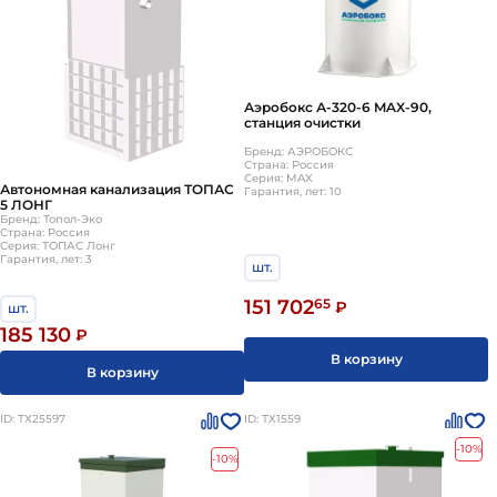
Аэробокс А-320-6 MAX-90,
станция очистки
Бренд: АЭРОБОКС
Страна: Россия
Серия: MAX
Автономная канализация ТОПАС
Гарантия, лет: 10
5 ЛОНГ
Бренд: Топол-Эко
Страна: Россия
Серия: ТОПАС Лонг
Гарантия, лет: 3
шт.
151 702
65
₽
шт.
185 130
₽
В корзину
В корзину
ID: ТХ25597
ID: ТХ1559
-10%
-10%