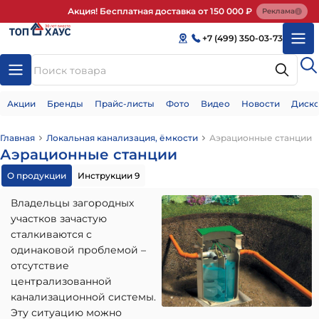
Акция! Бесплатная доставка от 150 000 ₽
Реклама
+7 (499) 350-03-73
Акции
Бренды
Прайс-листы
Фото
Видео
Новости
Диско
Главная
Локальная канализация, ёмкости
Аэрационные станции
Аэрационные станции
О продукции
Инструкции 9
Владельцы загородных
участков зачастую
сталкиваются с
одинаковой проблемой –
отсутствие
централизованной
канализационной системы.
Эту ситуацию можно