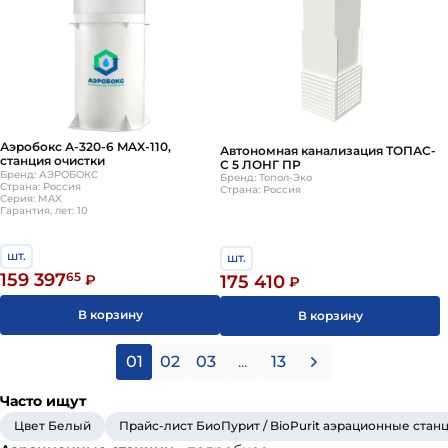
Аэробокс А-320-6 MAX-110,
Автономная канализация ТОПАС-
станция очистки
С 5 ЛОНГ ПР
Бренд: АЭРОБОКС
Бренд: Топол-Эко
Страна: Россия
Страна: Россия
Серия: MAX
Гарантия, лет: 10
шт.
шт.
159 397
65
175 410
₽
₽
В корзину
В корзину
01
02
03
...
13
Часто ищут
Цвет Белый
Прайс-лист БиоПурит / BioPurit аэрационные стан