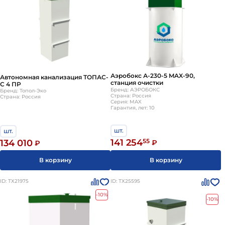
Аэробокс А-230-5 MAX-90,
Автономная канализация ТОПАС-
станция очистки
С 4 ПР
Бренд: АЭРОБОКС
Бренд: Топол-Эко
Страна: Россия
Страна: Россия
Серия: MAX
Гарантия, лет: 10
шт.
шт.
141 254
55
134 010
₽
₽
В корзину
В корзину
ID: ТХ21975
ID: ТХ25595
-10%
-10%