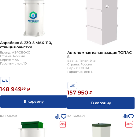
Аэробокс А-230-5 MAX-110,
станция очистки
Автономная канализация ТОПАС
Бренд: АЭРОБОКС
Страна: Россия
5
Серия: MAX
Бренд: Топол-Эко
Гарантия, лет: 10
Страна: Россия
Серия: ТОПАС
Гарантия, лет: 3
шт.
шт.
148 949
55
₽
157 950
₽
В корзину
В корзину
ID: ТХ8049
ID: ТХ25596
-10%
-5%