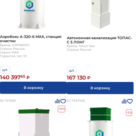
Аэробокс А-320-6 MAX, станция
Автономная канализация ТОПАС-
очистки
С 5 ЛОНГ
Бренд: АЭРОБОКС
Бренд: Топол-Эко
Страна: Россия
Страна: Россия
Серия: MAX
Гарантия, лет: 10
шт.
шт.
140 397
65
167 130
₽
₽
В корзину
В корзину
ID: ТХ1558
ID: ТХ57055
-10%
-5%