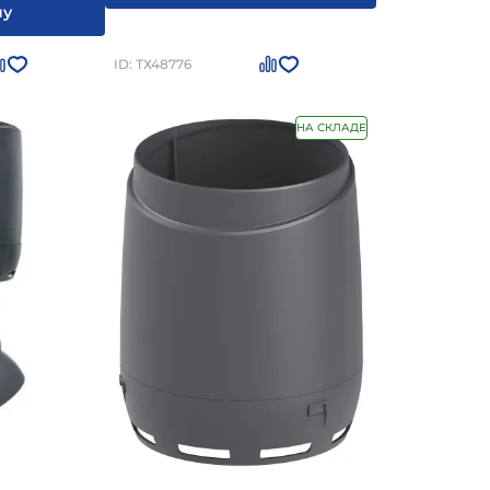
ну
ID: ТХ48776
НА СКЛАДЕ