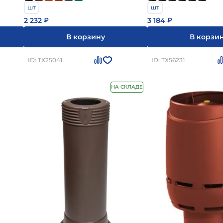
шт
шт
2 232
3 184
₽
₽
В корзину
В корзи
ID: ТХ25041
ID: ТХ56231
НА СКЛАДЕ