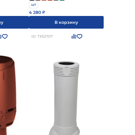
шт
4 280
₽
ну
В корзину
ID: ТХ52707