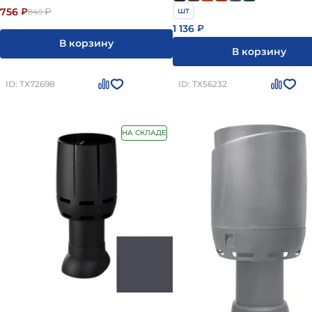
шт
756
₽
₽
840
1 136
₽
В корзину
В корзину
ID: ТХ72698
ID: ТХ56232
НА СКЛАДЕ