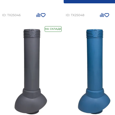
ID: ТХ25046
ID: ТХ25048
НА СКЛАДЕ