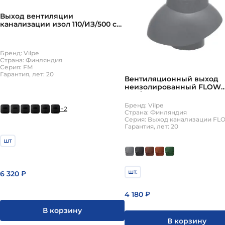
Выход вентиляции
канализации изол 110/ИЗ/500 с
колпаком ВИЛПЕ FM
Бренд: Vilpe
Страна: Финляндия
Серия: FM
Гарантия, лет: 20
Вентиляционный выход
неизолированный FLOW
110P/300 с колпаком Vilpe
Бренд: Vilpe
+2
Страна: Финляндия
Гарантия, лет: 20
шт
шт.
6 320
₽
4 180
₽
В корзину
В корзину