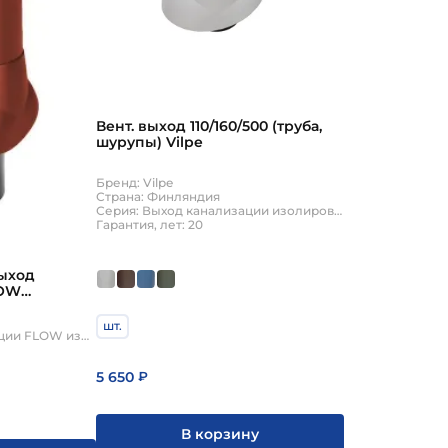
Вент. выход 110/160/500 (труба,
шурупы) Vilpe
Бренд: Vilpe
Страна: Финляндия
Серия: Выход канализации изолированный
Гарантия, лет: 20
ыход
LOW
шт.
Серия: Выход канализации FLOW изолированный
5 650
₽
В корзину