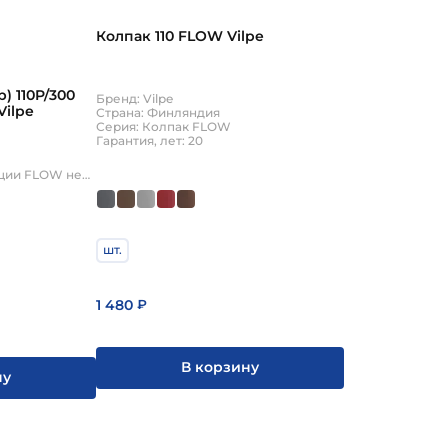
Колпак 110 FLOW Vilpe
) 110P/300
Бренд: Vilpe
Vilpe
Страна: Финляндия
Серия: Колпак FLOW
Гарантия, лет: 20
Серия: Выход канализации FLOW неизолированный
шт.
1 480
₽
В корзину
ну