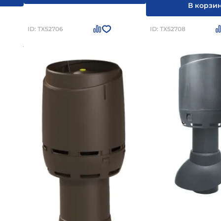
В корзи
ID: ТХ52706
ID: ТХ52708