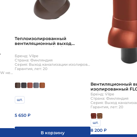
Теплоизолированный
вентиляционный выход
канализации 110/ИЗ/500 Vilpe
Бренд: Vilpe
Страна: Финляндия
Серия: Выход канализации изолированный
Гарантия, лет: 20
Серия: Выход канализации FLOW неизолированный
Вентиляционный в
изолированный F
110/160/350 Vilpe
Бренд: Vilpe
Страна: Финляндия
шт.
Гарантия, лет: 20
5 650
₽
шт.
8 200
₽
В корзину