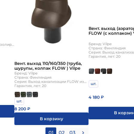
Вент. выход (аэратор
FLOW (с колпаком) 
Бренд: Vilpe
Серия: Выход канализации неизолированный
Страна: Финляндия
Гарантия, лет: 20
Вент. выход 110/160/350 (труба,
шурупы, колпак FLOW ) Vilpe
Бренд: Vilpe
Страна: Финляндия
Серия: Выход канализации FLOW изолированный
шт.
Гарантия, лет: 20
4 180
₽
шт.
8 200
₽
В корзи
В корзину
01
02
03