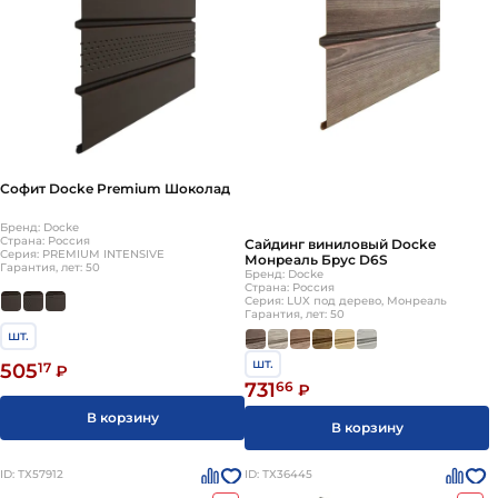
Софит Docke Premium Шоколад
Бренд: Docke
Страна: Россия
Сайдинг виниловый Docke
Серия: PREMIUM INTENSIVE
Монреаль Брус D6S
Гарантия, лет: 50
Бренд: Docke
Страна: Россия
Серия: LUX под дерево, Монреаль
Гарантия, лет: 50
шт.
шт.
505
17
₽
731
66
₽
В корзину
В корзину
ID: ТХ57912
ID: ТХ36445