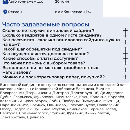
Авто тоннажем до:
20 тонн
Регион:
в любой регион РФ
Часто задаваемые вопросы
Сколько лет служит виниловый сайдинг?
Сколько квадратов в одном листе сайдинга?
Как рассчитать, сколько винилового сайдинга нужно
на дом?
Какой шаг обрешетки под сайдинг?
Как осуществляется доставка товаров?
Какие способы оплаты доступны?
Кто может помочь с выбором товара?
Выполняете ли вы монтаж приобретенных
материалов?
Можно ли посмотреть товар перед покупкой?
Виниловый сайдинг в доступе по выгодным ценам и с доставкой для
жителей Москвы и Московской области: Балашиха, Видное,
Воскресенск, Дзержинский, Дмитров, Долгопрудный, Домодедово,
Дубна, Егорьевск, Жуковский, Ивантеевка, Клин, Коломна, Королёв,
Котельники, Красногорск, Лобня, Люберцы, Лыткарино, Мытищи,
Наро-Фоминск, Ногинск, Одинцово, Орехово-Зуево, Павловский
Посад, Подольск, Пушкино, Реутов, Раменское, Сергиев Посад,
Серпухов, Солнечногорск, Ступино, Фрязино, Химки, Чехов,
Электросталь, Щёлково.