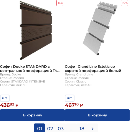
-13%
-10%
Софит Docke STANDARD с
Софит Grand Line Estetic со
центральной перфорацией T4
скрытой перфорацией белый
3000х305мм Каштан
Бренд: Docke
Бренд: Grand Line
Страна: Россия
Страна: Россия
Серия: STANDARD INTENSIVE
Серия: Classic
Гарантия, лет: 30
Гарантия, лет: 40
шт.
шт.
436
82
467
10
₽
₽
В корзину
В корзину
01
02
03
...
18