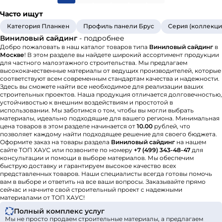
Часто ищут
Категория Планкен
Профиль панели Брус
Серия (коллекци
Виниловый сайдинг
- подробнее
Добро пожаловать в наш каталог товаров типа
Виниловый сайдинг
в
Москве
! В этом разделе вы найдете широкий ассортимент продукции
для частного малоэтажного строительства. Мы предлагаем
высококачественные материалы от ведущих производителей, которые
соответствуют всем современным стандартам качества и надежности.
Здесь вы сможете найти все необходимое для реализации ваших
строительных проектов. Наша продукция отличается долговечностью,
устойчивостью к внешним воздействиям и простотой в
использовании. Мы заботимся о том, чтобы вы могли выбрать
материалы, идеально подходящие для вашего региона. Минимальная
цена товаров в этом разделе начинается от
10.00
рублей, что
позволяет каждому найти подходящее решение для своего бюджета.
Оформите заказ на товары раздела
Виниловый сайдинг
на нашем
сайте ТОП ХАУС или позвоните по номеру
+7 (499) 343-48-47
для
консультации и помощи в выборе материалов. Мы обеспечим
быструю доставку и гарантируем высокое качество всех
представленных товаров. Наши специалисты всегда готовы помочь
вам в выборе и ответить на все ваши вопросы. Заказывайте прямо
сейчас и начните свой строительный проект с надежными
материалами от ТОП ХАУС!
Полный комплекс услуг
Мы не просто продаем строительные материалы, а предлагаем