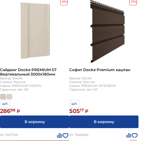
-13%
-17%
Сайдинг Docke PREMIUM S7
Софит Docke Premium каштан
Вертикальный 3000х180мм
Бренд: Docke
Бренд: Docke
Страна: Россия
Страна: Россия
Серия: PREMIUM PASTEL
Серия: PREMIUM INTENSIVE
Гарантия, лет: 50
Гарантия, лет: 50
шт.
шт.
286
98
505
17
₽
₽
В корзину
В корзину
ID: ТХ21759
ID: ТХ46060