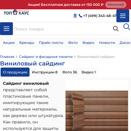
Акция! Бесплатная доставка от 150 000 ₽
Реклама
+7 (499) 343-48-47
Акции
Бренды
Прайс-листы
Фото
Видео
Новости
Диско
Главная
Сайдинг и фасадные панели
Виниловый сайдинг
Виниловый сайдинг
О продукции
Инструкции 8
Фото 36
Видео 1
Сайдинг виниловый
представляет собой
пластиковые панели,
имитирующие такие
натуральные материалы,
как дерево или штукатурка.
Как правило, он
используется для защиты