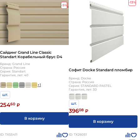
-13%
-5%
Сайдинг Grand Line Classic
Standart Корабельный брус D4
Бренд: Grand Line
Страна: Россия
Софит Docke Standard пломбир
Серия: Standart
Гарантия, лет: 40
Бренд: Docke
Страна: Россия
+1
Серия: STANDARD PASTEL
Гарантия, лет: 30
шт.
шт.
254
60
₽
396
08
₽
В корзину
В корзину
ID: ТХ55411
ID: ТХ26051