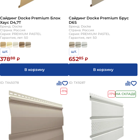
Сайдинг Docke Premium Блок
Сайдинг Docke Premium Брус
Хаус D4,7T
D6S
Бренд: Docke
Бренд: Docke
Страна: Россия
Страна: Россия
Серия: PREMIUM PASTEL
Серия: PREMIUM PASTEL
Гарантия, лет: 50
Гарантия, лет: 50
шт.
шт.
378
88
652
85
₽
₽
В корзину
В корзину
ID: ТХ45078
ID: ТХ9287
-11%
-17%
НА СКЛАДЕ