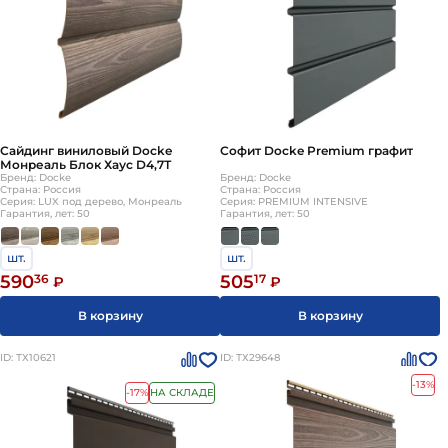
Сайдинг виниловый Docke
Софит Docke Premium графит
Монреаль Блок Хаус D4,7Т
Бренд: Docke
Бренд: Docke
Страна: Россия
Страна: Россия
Серия: LUX под дерево, Монреаль
Серия: PREMIUM INTENSIVE
Гарантия, лет: 50
Гарантия, лет: 50
шт.
шт.
590
36
505
17
₽
₽
В корзину
В корзину
ID: ТХ10621
ID: ТХ29648
-13%
-17%
НА СКЛАДЕ