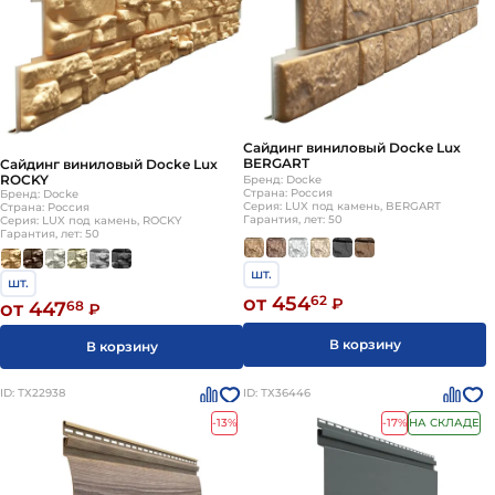
Сайдинг виниловый Docke Lux
BERGART
Сайдинг виниловый Docke Lux
ROCKY
Бренд: Docke
Страна: Россия
Бренд: Docke
Серия: LUX под камень, BERGART
Страна: Россия
Гарантия, лет: 50
Серия: LUX под камень, ROCKY
Гарантия, лет: 50
шт.
шт.
от 454
62
₽
от 447
68
₽
В корзину
В корзину
ID: ТХ22938
ID: ТХ36446
-13%
-17%
НА СКЛАДЕ