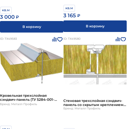
кв.м
кв.м
3 165
₽
3 000
₽
В корзину
В корзину
ID: ТХ49583
ID: ТХ49580
Кровельная трехслойная
сэндвич-панель (ТУ 5284-001-
Стеновая трехслойная сэндвич-
37144780-2012)
Бренд: Металл Профиль
панель со скрытым креплением
SECRET FIX
Бренд: Металл Профиль
кв.м