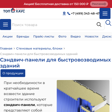
Акция! Бесплатная доставка от 150 000 ₽
Реклама
+7 (499) 343-48-47
Акции
Бренды
Прайс-листы
Фото
Видео
Новости
Диско
Главная
Стеновые материалы, блоки
Сэндвич-панели для быстровозводимых зданий
Сэндвич-панели для быстровозводимых
зданий
О продукции
При необходимости в
кратчайшее время
возвести здание
строители используют
сэндвич-панели
, которые
представляют собой