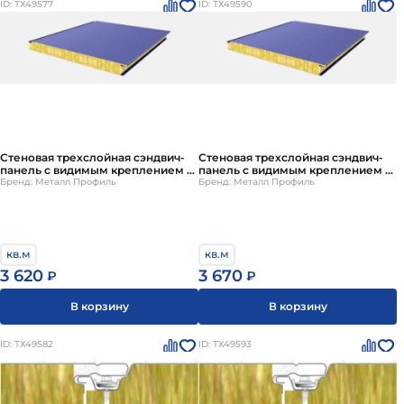
ID: ТХ49577
ID: ТХ49590
Стеновая трехслойная сэндвич-
Стеновая трехслойная сэндвич-
панель с видимым креплением Z-
панель с видимым креплением Z-
Lock
Бренд: Металл Профиль
Lock
Бренд: Металл Профиль
кв.м
кв.м
3 620
3 670
₽
₽
В корзину
В корзину
ID: ТХ49582
ID: ТХ49593