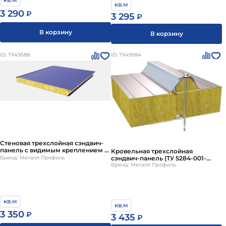
кв.м
3 290
₽
3 295
₽
В корзину
В корзину
ID: ТХ49588
ID: ТХ49584
Стеновая трехслойная сэндвич-
панель с видимым креплением Z-
Кровельная трехслойная
Lock
сэндвич-панель (ТУ 5284-001-
Бренд: Металл Профиль
37144780-2012)
Бренд: Металл Профиль
кв.м
кв.м
3 350
₽
3 435
₽