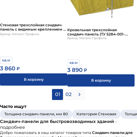
Стеновая трехслойная сэндвич-
панель с видимым креплением Z-
Кровельная трехслойная
Lock
сэндвич-панель (ТУ 5284-001-
Бренд: Металл Профиль
37144780-2012)
Бренд: Металл Профиль
кв.м
кв.м
3 860
₽
3 890
₽
В корзину
В корзину
01
02
Часто ищут
Толщина сэндвич-панели, мм 80
Категория Стеновая
Толщи
Сэндвич-панели для быстровозводимых зданий
-
подробнее
Добро пожаловать в наш каталог товаров типа
Сэндвич-панели для