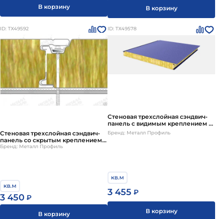
В корзину
В корзину
ID: ТХ49592
ID: ТХ49578
Стеновая трехслойная сэндвич-
панель с видимым креплением Z-
Lock
Бренд: Металл Профиль
Стеновая трехслойная сэндвич-
панель со скрытым креплением
SECRET FIX
Бренд: Металл Профиль
кв.м
кв.м
3 455
₽
3 450
₽
В корзину
В корзину