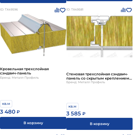
ID: ТХ49596
ID: ТХ49581
Кровельная трехслойная
сэндвич-панель
Стеновая трехслойная сэндвич-
Бренд: Металл Профиль
панель со скрытым креплением
SECRET FIX
Бренд: Металл Профиль
кв.м
кв.м
3 480
₽
3 585
₽
В корзину
В корзину