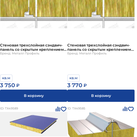
Стеновая трехслойная сэндвич-
Стеновая трехслойная сэндвич-
панель со скрытым креплением
панель со скрытым креплением
SECRET FIX
Бренд: Металл Профиль
SECRET FIX
Бренд: Металл Профиль
кв.м
кв.м
3 750
3 770
₽
₽
В корзину
В корзину
ID: ТХ49589
ID: ТХ49585