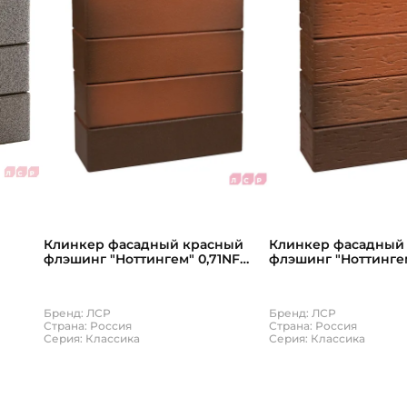
Клинкер фасадный красный
Клинкер фасадный
флэшинг "Ноттингем" 0,71NF
флэшинг "Ноттингем
гладкий с38999
береста с44073
Бренд: ЛСР
Бренд: ЛСР
Страна: Россия
Страна: Россия
Серия: Классика
Серия: Классика