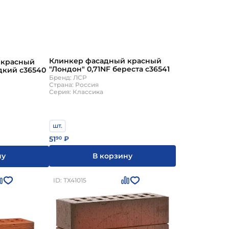
Клинкер фасадный красный
 красный
"Лондон" 0,71NF береста с36541
адкий с36540
Бренд: ЛСР
Страна: Россия
Серия: Классика
шт.
51
90
₽
В корзину
ну
ID: ТХ41015