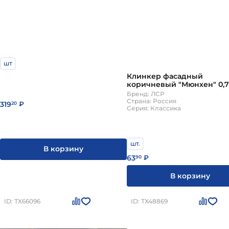
шт
Клинкер фасадный
коричневый "Мюнхен" 0,7
гладкий с36810
Бренд: ЛСР
Страна: Россия
319
20
₽
Серия: Классика
шт.
В корзину
63
90
₽
В корзину
ID: ТХ66096
ID: ТХ48869