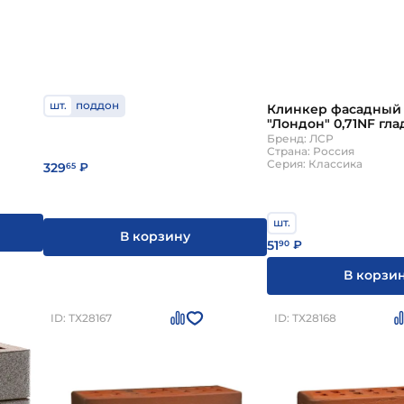
шт.
поддон
Клинкер фасадный
"Лондон" 0,71NF гл
Бренд: ЛСР
Страна: Россия
Серия: Классика
329
65
₽
шт.
В корзину
51
90
₽
В корзи
ID: ТХ28167
ID: ТХ28168