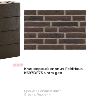
Клинкерный кирпич FeldHaus
K697DF75 sintra geo
Бренд: Feldhaus Klinker
Страна: Германия