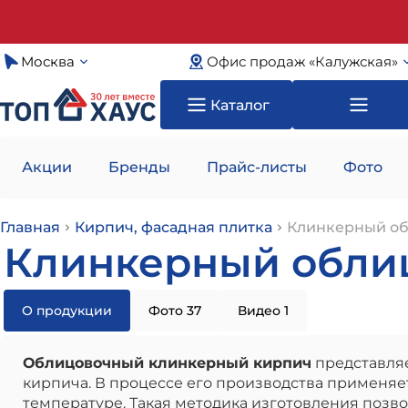
Москва
Офис продаж «Калужская»
Каталог
Акции
Бренды
Прайс-листы
Фото
Главная
Кирпич, фасадная плитка
Клинкерный о
Клинкерный обли
О продукции
Фото 37
Видео 1
Облицовочный клинкерный кирпич
представляе
кирпича. В процессе его производства применяе
температуре. Такая методика изготовления позв