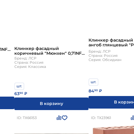
Клинкер фасадный
ангоб глянцевый "
Клинкер фасадный
1NF
0,71NF гладкий с656
Бренд: ЛСР
коричневый "Мюнхен" 0,71NF
Страна: Россия
береста с36812
Бренд: ЛСР
Серия: Обсидиан
Страна: Россия
Серия: Классика
шт.
шт.
84
90
₽
63
90
₽
В корзи
В корзину
ID: ТХ66153
ID: ТХ23961