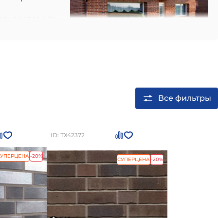
вливается его
ного кирпича
итывает влагу,
 которые могут
 наиболее привычными и универсальными. Однако,
роительства и сокращения расхода кладочного
Все фильтры
ID: ТХ42372
СУПЕРЦЕНА
-20%
СУПЕРЦЕНА
-20%
ефную, а также текстурную. Это в сочетании с
ерьера дома.
с его техническими характеристиками и
етной задачи, важно учитывать такие моменты,