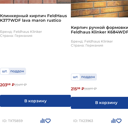
Прочность. От этого показателя зависит пре
Клинкерный кирпич FeldHaus
планируется устанавливать в проемы, марка
K377WDF lava maron rustico
Морозоустойчивость. Показатель измеряется
Кирпич ручной формовк
материал, сохраняя при этом первоначальны
Бренд: Feldhaus Klinker
Feldhaus Klinker K684WDF 
должен быть равен F50 или более.
Страна: Германия
nolani ocasa
Размер и внешний вид. Длина, ширина, глу
Бренд: Feldhaus Klinker
Страна: Германия
домовладельца.
шт.
поддон
шт.
поддон
203
68
₽
₽
254
60
215
08
₽
₽
268
85
В корзину
В корзину
ID: ТХ75859
ID: ТХ23963