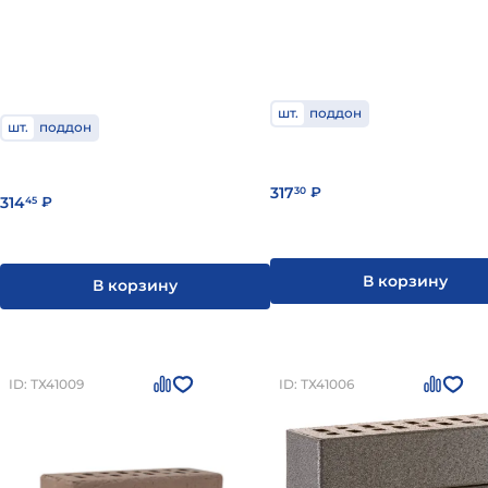
шт.
поддон
шт.
поддон
317
30
₽
314
45
₽
В корзину
В корзину
ID: ТХ41009
ID: ТХ41006