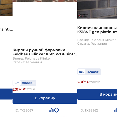
дельная нагрузка, которую способен выдержать мате
 прочности должна быть более М250.
 в количестве циклов последовательного заморажив
и
е технические характеристики. У лицевого клинкер
Кирпич клинкерны
sintra
K518NF geo platinum
бина и дизайн кирпича определяются требованиями
Бренд: Feldhaus Klinker
Страна: Германия
Кирпич ручной формовки
Feldhaus Klinker K689WDF sintra
ardor
Бренд: Feldhaus Klinker
Страна: Германия
шт.
поддон
281
20
₽
₽
351
50
шт.
поддон
201
40
₽
₽
251
75
В корзи
В корзину
ID: ТХ33067
ID: ТХ38962