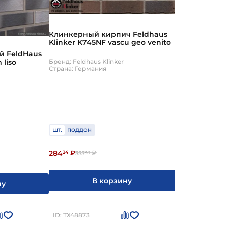
риал. У клинкерного кирпича, который
Клинкерный кирпич Feldhaus
ания и оттаивания, которое может выдержать
Klinker K745NF vascu geo venito
ного кирпича показатель морозоустойчивости
й FeldHaus
 liso
Бренд: Feldhaus Klinker
Страна: Германия
 проекта и личными предпочтениями
шт.
поддон
284
24
₽
₽
355
30
В корзину
ну
ID: ТХ48873