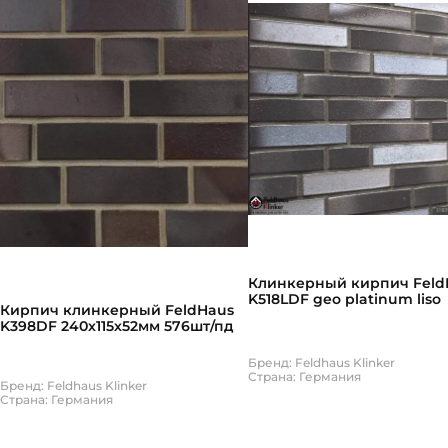
Клинкерный кирпич Feld
K518LDF geo platinum liso
Кирпич клинкерный FeldHaus
K398DF 240х115х52мм 576шт/пд
Бренд: Feldhaus Klinker
Страна: Германия
Бренд: Feldhaus Klinker
Страна: Германия