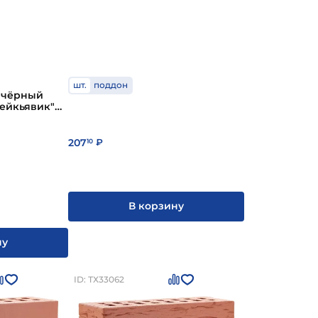
шт.
поддон
 чёрный
Рейкьявик"
33
207
10
₽
В корзину
ну
ID: ТХ33062