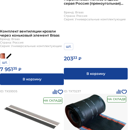
серая Россия (прямоугольная)
Braas
Бренд: Braas
Страна: Россия
Серия: Универсальные комплектующие
Комплект вентиляции кровли
через коньковый элемент Braas
Бренд: Braas
Страна: Россия
шт.
Серия: Универсальные комплектующие
203
33
₽
шт.
7 951
35
₽
В корзину
В корзину
ID: ТХ59305
ID: ТХ73237
НА СКЛАДЕ
НА СКЛАДЕ