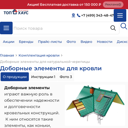
Акция! Бесплатная доставка от 150 000 ₽
Реклама
+7 (499) 343-48-47
Акции
Бренды
Прайс-листы
Фото
Видео
Новости
Диско
Главная
Комплектация кровли
Доборные элементы для натуральной черепицы
Доборные элементы для кровли
О продукции
Инструкции 1
Фото 3
Доборные элементы
играют важную роль в
обеспечении надежности
и долговечности
кровельных конструкций.
К ним относятся такие
элементы, как коньки,