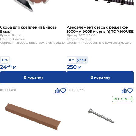
Скоба для крепления Ендовы
Аэроэлемент свеса с решеткой
Braas
1000мм 9005 (черный) TOP HOUSE
Бренд: Braas
Бренд: ТОП ХАУС
Страна: Россия
Страна: Россия
Серия: Универсальные комплектующие
Серия: Универсальные комплектующие
шт.
шт
упак
24
40
250
₽
₽
В корзину
В корзину
ID: ТХ13191
ID: ТХ56275
НА СКЛАДЕ