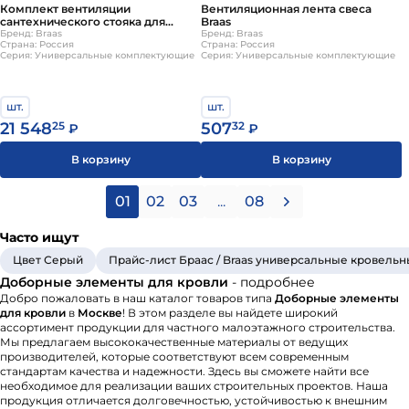
Комплект вентиляции
Вентиляционная лента свеса
сантехнического стояка для
Braas
плоской черепицы:Тевива, Evo
Бренд: Braas
Бренд: Braas
Страна: Россия
Страна: Россия
Braas
Серия: Универсальные комплектующие
Серия: Универсальные комплектующие
шт.
шт.
21 548
25
507
32
₽
₽
В корзину
В корзину
01
02
03
...
08
Часто ищут
Цвет Серый
Прайс-лист Браас / Braas универсальные кровел
Доборные элементы для кровли
- подробнее
Добро пожаловать в наш каталог товаров типа
Доборные элементы
для кровли
в
Москве
! В этом разделе вы найдете широкий
ассортимент продукции для частного малоэтажного строительства.
Мы предлагаем высококачественные материалы от ведущих
производителей, которые соответствуют всем современным
стандартам качества и надежности. Здесь вы сможете найти все
необходимое для реализации ваших строительных проектов. Наша
продукция отличается долговечностью, устойчивостью к внешним