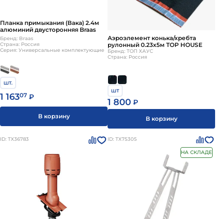
Планка примыкания (Вака) 2.4м
алюминий двусторонняя Braas
Аэроэлемент конька/хребта
Бренд: Braas
рулонный 0.23х5м TOP HOUSE
Страна: Россия
Серия: Универсальные комплектующие
Бренд: ТОП ХАУС
Страна: Россия
шт.
шт
1 163
07
₽
1 800
₽
В корзину
В корзину
ID: ТХ36783
ID: ТХ75305
НА СКЛАДЕ