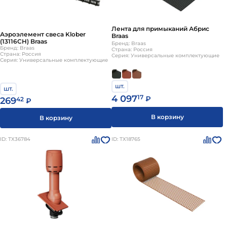
Лента для примыканий Абрис
Аэроэлемент свеса Klober
Braas
(13116CH) Braas
Бренд: Braas
Бренд: Braas
Страна: Россия
Страна: Россия
Серия: Универсальные комплектующие
Серия: Универсальные комплектующие
шт.
шт.
4 097
17
₽
269
42
₽
В корзину
В корзину
ID: ТХ36784
ID: ТХ18765