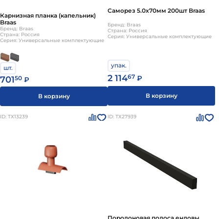
Саморез 5.0х70мм 200шт Braas
Карнизная планка (капельник)
Braas
Бренд: Braas
Бренд: Braas
Страна: Россия
Страна: Россия
Серия: Универсальные комплектующие
Серия: Универсальные комплектующие
упак.
шт.
2 114
67
₽
701
50
₽
В корзину
В корзину
ID: ТХ13239
ID: ТХ27939
Поролоновая полоса ендовы