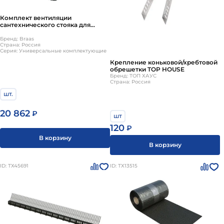
Комплект вентиляции
сантехнического стояка для
волновой черепицы:
Франкфуртский профиль, Янтарь,
Бренд: Braas
Страна: Россия
Ормакс Braas
Серия: Универсальные комплектующие
Крепление коньковой/хребтовой
обрешетки TOP HOUSE
Бренд: ТОП ХАУС
Страна: Россия
шт.
20 862
₽
шт
120
₽
В корзину
В корзину
ID: ТХ45691
ID: ТХ13515