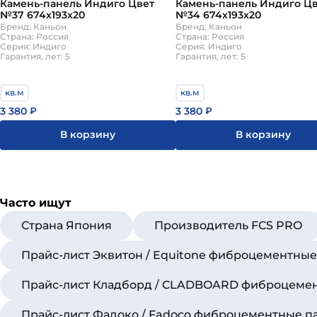
Камень-панель Индиго Цвет
Камень-панель Индиго Ц
№37 674х193х20
№34 674х193х20
Бренд: Каньон
Бренд: Каньон
Страна: Россия
Страна: Россия
Серия: Индиго
Серия: Индиго
Гарантия, лет: 5
Гарантия, лет: 5
кв.м
кв.м
3 380
3 380
₽
₽
В корзину
В корзину
Часто ищут
Страна Япония
Производитель FCS PRO
Прайс-лист Эквитон / Equitone фиброцементны
Прайс-лист Кладборд / CLADBOARD фиброцеме
Прайс-лист Фадоко / Fadoco фиброцементные п