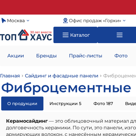
Москва
Офис продаж «Горки»
Каталог
Акции
Бренды
Прайс-листы
Фото
Главная
Сайдинг и фасадные панели
Фиброцемен
Фиброцементные 
О продукции
Инструкции 5
Фото 187
Виде
Керамосайдинг
— это облицовочный материал дл
долговечность керамики. По сути, это панели, и
армирующих волокон, с нанесённым керамическим