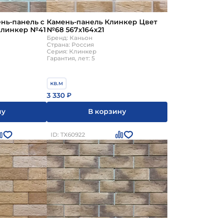
нь-панель с
Камень-панель Клинкер Цвет
клинкер №41
№68 567х164х21
Бренд: Каньон
Страна: Россия
Серия: Клинкер
Гарантия, лет: 5
кв.м
3 330
₽
ну
В корзину
ID: ТХ60922