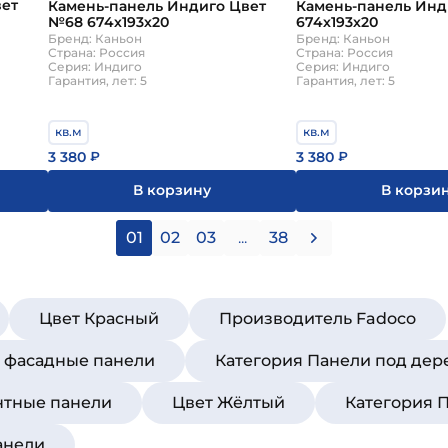
вет
Камень-панель Индиго Цвет
Камень-панель Инд
№68 674х193х20
674х193х20
Бренд: Каньон
Бренд: Каньон
Страна: Россия
Страна: Россия
Серия: Индиго
Серия: Индиго
Гарантия, лет: 5
Гарантия, лет: 5
кв.м
кв.м
3 380
3 380
₽
₽
В корзину
В корзи
01
02
03
...
38
Цвет Красный
Производитель Fadoco
е фасадные панели
Категория Панели под дер
нтные панели
Цвет Жёлтый
Категория 
анели