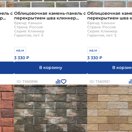
ель с
Облицовочная камень-панель с
Облицовочная каме
ер
перекрытием шва клинкер
перекрытием шва 
№47
Бренд: Каньон
Бренд: Каньон
Страна: Россия
Страна: Россия
Серия: Клинкер
Серия: Клинкер
Гарантия, лет: 5
Гарантия, лет: 5
кв.м
кв.м
3 330
3 330
₽
₽
В корзину
В корзи
ID: ТХ60896
ID: ТХ60921