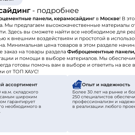
сайдинг
- подробнее
цементные панели, керамосайдинг
в
Москве
! В э
ва. Мы предлагаем высококачественные материалы о
и. Здесь вы сможете найти все необходимое для ре
ью к внешним воздействиям и простотой в использо
а. Минимальная цена товаров в этом разделе начин
 заказ на товары раздела
Фиброцементные панели,
тации и помощи в выборе материалов. Мы обеспечим
гда готовы помочь вам в выборе и ответить на все 
и от ТОП ХАУС!
й ассортимент
Опыт и надежность
 кв.м. складского
Более 30 лет на рынке и бо
с самым широким
250 специалистов обеспеч
ом гарантирует
профессионализм и надеж
го необходимого в
в реализации любого проек
.