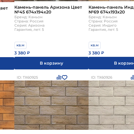
Камень-панель Аризона Цвет
Камень-панель Инд
вет
№45 674х194х20
№69 674х193х20
Бренд: Каньон
Бренд: Каньон
Страна: Россия
Страна: Россия
Серия: Аризона
Серия: Индиго
Гарантия, лет: 5
Гарантия, лет: 5
кв.м
кв.м
3 380
3 380
₽
₽
В корзину
В корзи
ID: ТХ60925
ID: ТХ60926