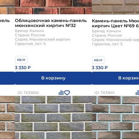
нель
Облицовочная камень-панель
Камень-панель Мю
мюнхенский кирпич №32
кирпич Цвет №69 60
Бренд: Каньон
Бренд: Каньон
Страна: Россия
Страна: Россия
Серия: Мюнхенский кирпич
Серия: Мюнхенский ки
Гарантия, лет: 5
Гарантия, лет: 5
кв.м
кв.м
3 330
3 330
₽
₽
В корзину
В корзи
ID: ТХ31600
ID: ТХ31601