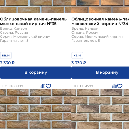
Облицовочная камень-панель
Облицовочная камень-па
мюнхенский кирпич №35
мюнхенский кирпич №34
Бренд: Каньон
Бренд: Каньон
Страна: Россия
Страна: Россия
Серия: Мюнхенский кирпич
Серия: Мюнхенский кирпич
Гарантия, лет: 5
Гарантия, лет: 5
кв.м
кв.м
3 330
3 330
₽
₽
В корзину
В корзину
ID: ТХ60909
ID: ТХ31599