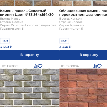
Камень-панель Сколотый
Облицовочная камень-пан
кирпич Цвет №35 564х164х30
перекрытием шва клинк
№48
Бренд: Каньон
Бренд: Каньон
Страна: Россия
Страна: Россия
Серия: Сколотый кирпич с перекрытием шва
Серия: Клинкер
Гарантия, лет: 5
Гарантия, лет: 5
кв.м
кв.м
3 330
3 330
₽
₽
В корзину
В корзину
ID: ТХ60901
ID: ТХ60894