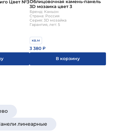
Облицовочная камень-панель
иго Цвет №3
3D мозаика цвет 3
Бренд: Каньон
Страна: Россия
Серия: 3D мозайка
Гарантия, лет: 5
кв.м
3 380
₽
В корзину
ну
ево
Панели линеарные