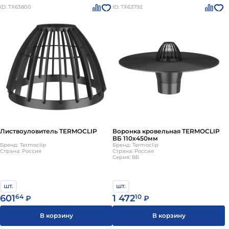
ID: ТХ63800
ID: ТХ63792
Листвоуловитель TERMOCLIP
Воронка кровельная TERMOCLIP
ВБ 110х450мм
Бренд: Termoclip
Бренд: Termoclip
Страна: Россия
Страна: Россия
Серия: ВБ
шт.
шт.
601
64
1 472
10
₽
₽
В корзину
В корзину