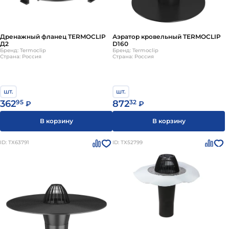
Дренажный фланец TERMOCLIP
Аэратор кровельный TERMOCLIP
Д2
D160
Бренд: Termoclip
Бренд: Termoclip
Страна: Россия
Страна: Россия
шт.
шт.
362
95
872
32
₽
₽
В корзину
В корзину
ID: ТХ63791
ID: ТХ52799