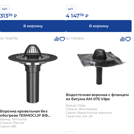
шт.
шт.
313
39
4 147
76
₽
₽
В корзину
В корзину
ID: ТХ63793
ID: ТХ52804
Водосточная воронка с фланцем
из битума AM-075 Vilpe
Бренд: Vilpe
Страна: Финляндия
Воронка кровельная без
Серия: Водосточная воронка
обогрева TERMOCLIP ВФ
Гарантия, лет: 20
90х450мм
Бренд: Termoclip
Страна: Россия
Серия: ВФ