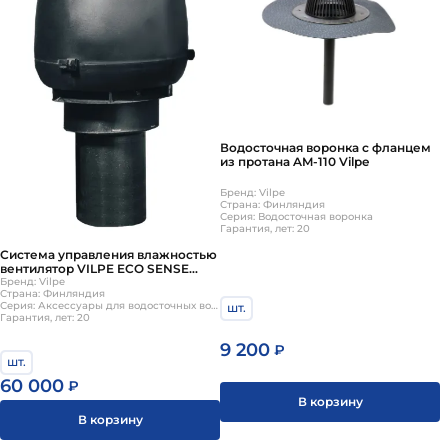
Водосточная воронка с фланцем
из протана AM-110 Vilpe
Бренд: Vilpe
Страна: Финляндия
Серия: Водосточная воронка
Гарантия, лет: 20
Система управления влажностью
вентилятор VILPE ECO SENSE
черный
Бренд: Vilpe
Страна: Финляндия
Серия: Аксессуары для водосточных воронок
шт.
Гарантия, лет: 20
9 200
₽
шт.
60 000
₽
В корзину
В корзину