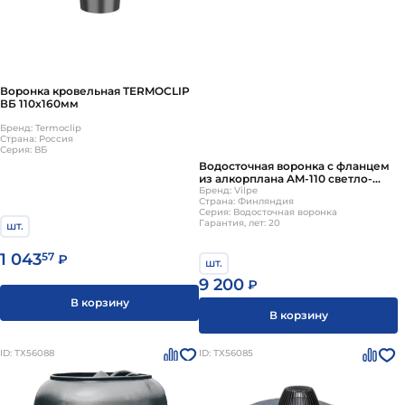
Воронка кровельная TERMOCLIP
ВБ 110х160мм
Бренд: Termoclip
Страна: Россия
Серия: ВБ
Водосточная воронка с фланцем
из алкорплана AM-110 светло-
серый Vilpe
Бренд: Vilpe
Страна: Финляндия
Серия: Водосточная воронка
Гарантия, лет: 20
шт.
1 043
57
₽
шт.
9 200
₽
В корзину
В корзину
ID: ТХ56088
ID: ТХ56085