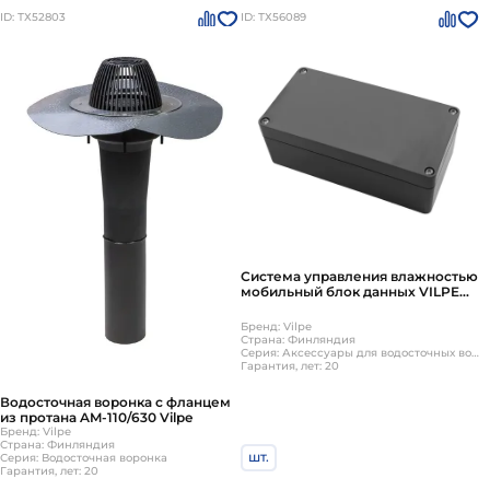
ID: ТХ52803
ID: ТХ56089
Система управления влажностью
мобильный блок данных VILPE
SENSE черный
Бренд: Vilpe
Страна: Финляндия
Серия: Аксессуары для водосточных воронок
Гарантия, лет: 20
Водосточная воронка с фланцем
из протана AM-110/630 Vilpe
Бренд: Vilpe
Страна: Финляндия
шт.
Серия: Водосточная воронка
Гарантия, лет: 20