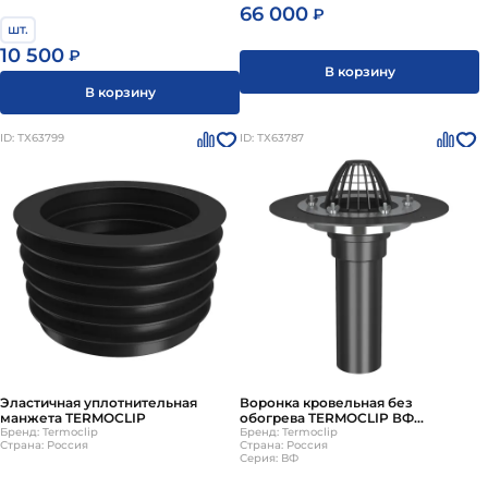
66 000
₽
шт.
10 500
₽
В корзину
В корзину
ID: ТХ63799
ID: ТХ63787
Эластичная уплотнительная
Воронка кровельная без
манжета TERMOCLIP
обогрева TERMOCLIP ВФ
Бренд: Termoclip
110х165мм
Бренд: Termoclip
Страна: Россия
Страна: Россия
Серия: ВФ