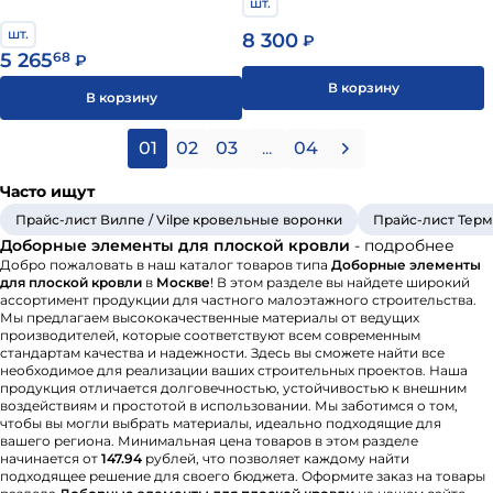
шт.
шт.
8 300
₽
5 265
68
₽
В корзину
В корзину
01
02
03
...
04
Часто ищут
Прайс-лист Вилпе / Vilpe кровельные воронки
Прайс-лист Терм
Доборные элементы для плоской кровли
- подробнее
Добро пожаловать в наш каталог товаров типа
Доборные элементы
для плоской кровли
в
Москве
! В этом разделе вы найдете широкий
ассортимент продукции для частного малоэтажного строительства.
Мы предлагаем высококачественные материалы от ведущих
производителей, которые соответствуют всем современным
стандартам качества и надежности. Здесь вы сможете найти все
необходимое для реализации ваших строительных проектов. Наша
продукция отличается долговечностью, устойчивостью к внешним
воздействиям и простотой в использовании. Мы заботимся о том,
чтобы вы могли выбрать материалы, идеально подходящие для
вашего региона. Минимальная цена товаров в этом разделе
начинается от
147.94
рублей, что позволяет каждому найти
подходящее решение для своего бюджета. Оформите заказ на товары