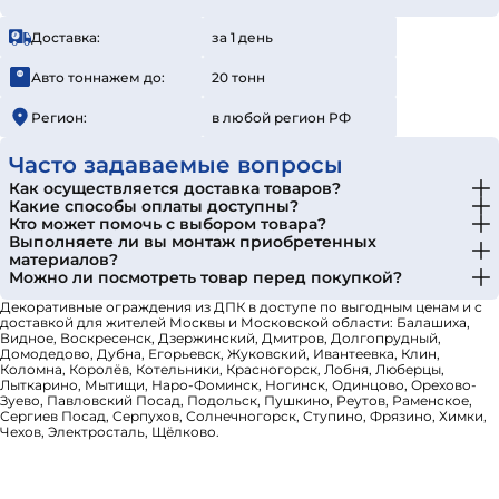
Доставка:
за 1 день
Авто тоннажем до:
20 тонн
Регион:
в любой регион РФ
Часто задаваемые вопросы
Как осуществляется доставка товаров?
Какие способы оплаты доступны?
Кто может помочь с выбором товара?
Выполняете ли вы монтаж приобретенных
материалов?
Можно ли посмотреть товар перед покупкой?
Декоративные ограждения из ДПК в доступе по выгодным ценам и с
доставкой для жителей Москвы и Московской области: Балашиха,
Видное, Воскресенск, Дзержинский, Дмитров, Долгопрудный,
Домодедово, Дубна, Егорьевск, Жуковский, Ивантеевка, Клин,
Коломна, Королёв, Котельники, Красногорск, Лобня, Люберцы,
Лыткарино, Мытищи, Наро-Фоминск, Ногинск, Одинцово, Орехово-
Зуево, Павловский Посад, Подольск, Пушкино, Реутов, Раменское,
Сергиев Посад, Серпухов, Солнечногорск, Ступино, Фрязино, Химки,
Чехов, Электросталь, Щёлково.