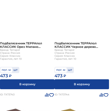
Подбалясенник ТЕРРАпол
Подбалясенник ТЕРРАпол
КЛАССИК Орех Милано
КЛАССИК Черное дерево
70х35х2400мм
Бренд: Terrapol
70х35х3000мм
Бренд: Terrapol
Страна: Россия
Страна: Россия
Серия: Классик
Серия: Классик
Гарантия, лет: 10
Гарантия, лет: 10
пог. м
шт
пог. м
шт
473
473
₽
₽
В корзину
В корзину
ID: ТХ73743
ID: ТХ73744