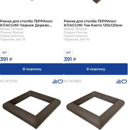
Рамка для столба ТЕРРАпол
Рамка для столба ТЕРРАпол
КЛАССИК Черное Дерево
КЛАССИК Тик Киото 120х120мм
120х120мм
Бренд: Terrapol
Бренд: Terrapol
Страна: Россия
Страна: Россия
Серия: Классик
Серия: Классик
Гарантия, лет: 10
Гарантия, лет: 10
шт
шт
391
391
₽
₽
В корзину
В корзину
ID: ТХ73794
ID: ТХ73803