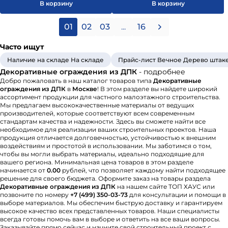
В корзину
В корзину
01
02
03
...
16
Часто ищут
Наличие на складе На складе
Прайс-лист Вечное Дерево штак
Декоративные ограждения из ДПК
- подробнее
Добро пожаловать в наш каталог товаров типа
Декоративные
ограждения из ДПК
в
Москве
! В этом разделе вы найдете широкий
ассортимент продукции для частного малоэтажного строительства.
Мы предлагаем высококачественные материалы от ведущих
производителей, которые соответствуют всем современным
стандартам качества и надежности. Здесь вы сможете найти все
необходимое для реализации ваших строительных проектов. Наша
продукция отличается долговечностью, устойчивостью к внешним
воздействиям и простотой в использовании. Мы заботимся о том,
чтобы вы могли выбрать материалы, идеально подходящие для
вашего региона. Минимальная цена товаров в этом разделе
начинается от
0.00
рублей, что позволяет каждому найти подходящее
решение для своего бюджета. Оформите заказ на товары раздела
Декоративные ограждения из ДПК
на нашем сайте ТОП ХАУС или
позвоните по номеру
+7 (499) 350-03-73
для консультации и помощи в
выборе материалов. Мы обеспечим быструю доставку и гарантируем
высокое качество всех представленных товаров. Наши специалисты
всегда готовы помочь вам в выборе и ответить на все ваши вопросы.
Заказывайте прямо сейчас и начните свой строительный проект с