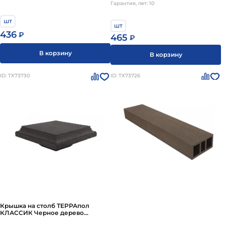
Гарантия, лет: 10
шт
шт
436
₽
465
₽
В корзину
В корзину
ID: ТХ73730
ID: ТХ73726
Крышка на столб ТЕРРАпол
КЛАССИК Черное дерево
130х130мм