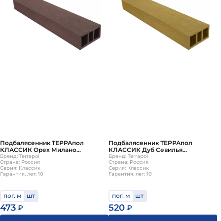
Подбалясенник ТЕРРАпол
Подбалясенник ТЕРРАпол
КЛАССИК Орех Милано
КЛАССИК Дуб Севилья
70х35х3000мм
Бренд: Terrapol
70х35х3000мм
Бренд: Terrapol
Страна: Россия
Страна: Россия
Серия: Классик
Серия: Классик
Гарантия, лет: 10
Гарантия, лет: 10
пог. м
шт
пог. м
шт
473
520
₽
₽