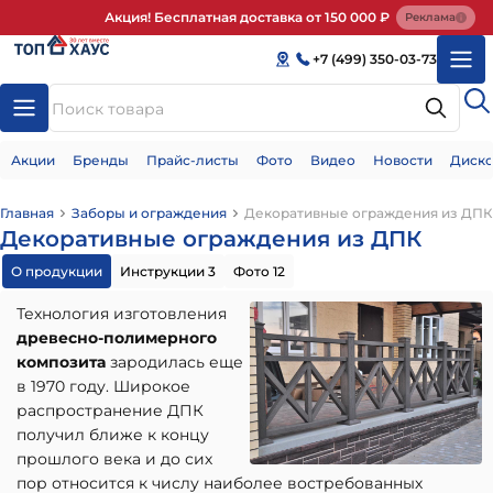
Акция! Бесплатная доставка от 150 000 ₽
Реклама
+7 (499) 350-03-73
Акции
Бренды
Прайс-листы
Фото
Видео
Новости
Диско
Главная
Заборы и ограждения
Декоративные ограждения из ДПК
Декоративные ограждения из ДПК
О продукции
Инструкции 3
Фото 12
Технология изготовления
древесно-полимерного
композита
зародилась еще
в 1970 году. Широкое
распространение ДПК
получил ближе к концу
прошлого века и до сих
пор относится к числу наиболее востребованных