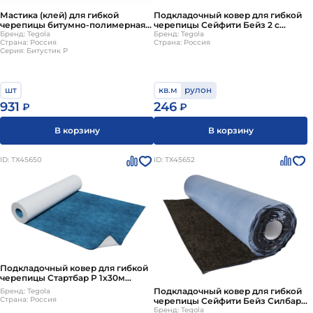
Мастика (клей) для гибкой
Подкладочный ковер для гибкой
черепицы битумно-полимерная
черепицы Сейфити Бейз 2 c
0,31л Tegola Битустик Р
Бренд: Tegola
полосой/overlap 15 кв.м./рул
Бренд: Tegola
Страна: Россия
Страна: Россия
Tegola
Серия: Битустик Р
шт
кв.м
рулон
931
246
₽
₽
В корзину
В корзину
ID: ТХ45650
ID: ТХ45652
Подкладочный ковер для гибкой
черепицы Стартбар Р 1x30м
Tegola
Подкладочный ковер для гибкой
Бренд: Tegola
Страна: Россия
черепицы Сейфити Бейз Силбар
20 кв.м./рул Tegola
Бренд: Tegola