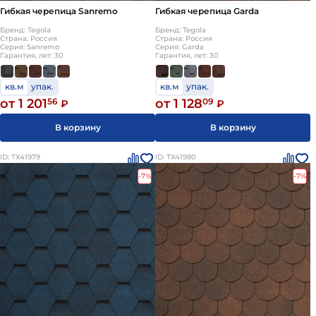
Гибкая черепица Sanremo
Гибкая черепица Garda
Бренд: Tegola
Бренд: Tegola
Страна: Россия
Страна: Россия
Серия: Sanremo
Серия: Garda
Гарантия, лет: 30
Гарантия, лет: 30
кв.м
упак.
кв.м
упак.
от 1 201
56
от 1 128
09
₽
₽
В корзину
В корзину
ID: ТХ41979
ID: ТХ41980
-7%
-7%