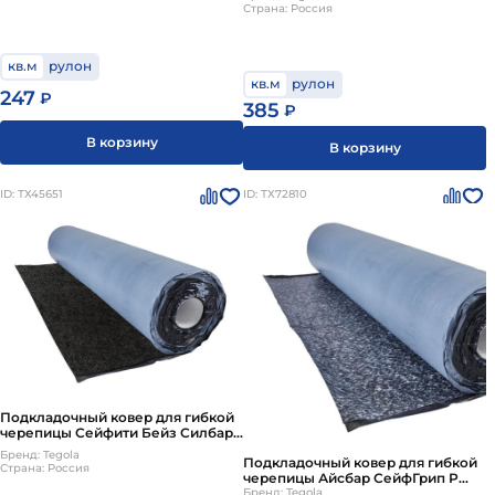
Страна: Россия
кв.м
рулон
кв.м
рулон
247
₽
385
₽
В корзину
В корзину
ID: ТХ45651
ID: ТХ72810
Подкладочный ковер для гибкой
черепицы Сейфити Бейз Силбар
Супер 15 кв.м./рул Tegola
Бренд: Tegola
Подкладочный ковер для гибкой
Страна: Россия
черепицы Айсбар СейфГрип Р
(SafeGrip R) самоклеящийся 18
Бренд: Tegola