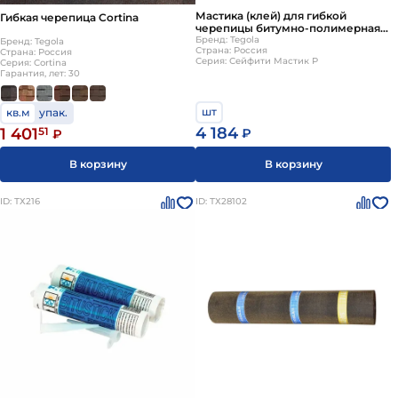
Мастика (клей) для гибкой
Гибкая черепица Cortina
черепицы битумно-полимерная
4л (5кг) Tegola Сейфити Мастик Р
Бренд: Tegola
Бренд: Tegola
Страна: Россия
Страна: Россия
Серия: Сейфити Мастик Р
Серия: Cortina
Гарантия, лет: 30
шт
кв.м
упак.
4 184
1 401
51
₽
₽
В корзину
В корзину
ID: ТХ216
ID: ТХ28102