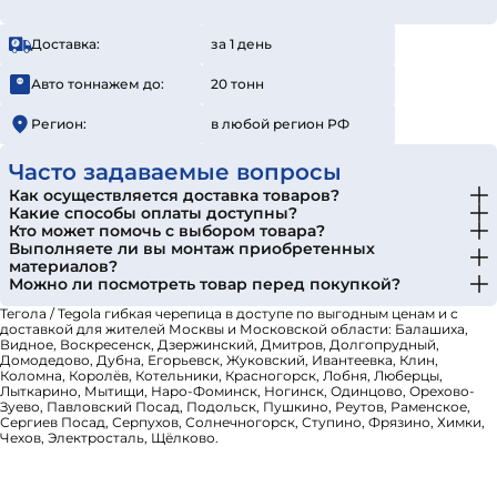
Доставка:
за 1 день
Авто тоннажем до:
20 тонн
Регион:
в любой регион РФ
Часто задаваемые вопросы
Как осуществляется доставка товаров?
Какие способы оплаты доступны?
Кто может помочь с выбором товара?
Выполняете ли вы монтаж приобретенных
материалов?
Можно ли посмотреть товар перед покупкой?
Тегола / Tegola гибкая черепица в доступе по выгодным ценам и с
доставкой для жителей Москвы и Московской области: Балашиха,
Видное, Воскресенск, Дзержинский, Дмитров, Долгопрудный,
Домодедово, Дубна, Егорьевск, Жуковский, Ивантеевка, Клин,
Коломна, Королёв, Котельники, Красногорск, Лобня, Люберцы,
Лыткарино, Мытищи, Наро-Фоминск, Ногинск, Одинцово, Орехово-
Зуево, Павловский Посад, Подольск, Пушкино, Реутов, Раменское,
Сергиев Посад, Серпухов, Солнечногорск, Ступино, Фрязино, Химки,
Чехов, Электросталь, Щёлково.