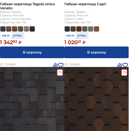
Гибкая черепица Tegola Unica
Гибкая черепица Capri
Veneto
Бренд: Tegola
Бренд: Tegola
Страна: Россия
Страна: Россия
Серия: Unica Veneto
Серия: Capri
Гарантия, лет: 45
Гарантия, лет: 30
кв.м
упак.
кв.м
упак.
1 342
92
1 020
21
₽
₽
В корзину
В корзину
ID: ТХ6899
ID: ТХ6900
-7%
-7%