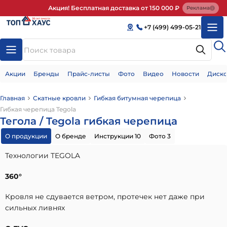
Акция! Бесплатная доставка от 150 000 ₽
Реклама
+7 (499) 499-05-21
Акции
Бренды
Прайс-листы
Фото
Видео
Новости
Диско
Главная
Скатные кровли
Гибкая битумная черепица
Гибкая черепица Tegola
Тегола / Tegola гибкая черепица
О продукции
О бренде
Инструкции 10
Фото 3
Технологии TEGOLA
360°
Кровля не сдувается ветром, протечек нет даже при
сильных ливнях