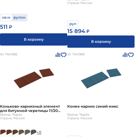
Страна: Россия
кв.м./рул Tegola
кв.м
рулон
рул
511
₽
15 894
₽
В корзину
В корзину
ID: ТХ41982
ID: ТХ41983
Коньково-карнизный элемент
Конек-карниз синий микс
для битумной черепицы 11/20
пог.м Tegola
Бренд: Tegola
Бренд: Tegola
Страна: Россия
Страна: Россия
+11