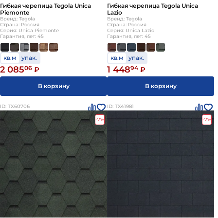
Гибкая черепица Tegola Unica
Гибкая черепица Tegola Unica
Piemonte
Lazio
Бренд: Tegola
Бренд: Tegola
Страна: Россия
Страна: Россия
Серия: Unica Piemonte
Серия: Unica Lazio
Гарантия, лет: 45
Гарантия, лет: 45
кв.м
упак.
кв.м
упак.
2 085
06
1 448
94
₽
₽
В корзину
В корзину
ID: ТХ60706
ID: ТХ41981
-7%
-7%