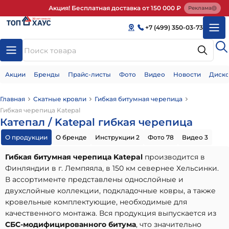
Акция! Бесплатная доставка от 150 000 ₽
Реклама
+7 (499) 350-03-73
Акции
Бренды
Прайс-листы
Фото
Видео
Новости
Диско
Главная
Скатные кровли
Гибкая битумная черепица
Гибкая черепица Katepal
Катепал / Katepal гибкая черепица
О продукции
О бренде
Инструкции 2
Фото 78
Видео 3
Гибкая битумная черепица Katepal
производится в
Финляндии в г. Лемпяяла, в 150 км севернее Хельсинки.
В ассортименте представлены однослойные и
двухслойные коллекции, подкладочные ковры, а также
кровельные комплектующие, необходимые для
качественного монтажа. Вся продукция выпускается из
СБС-модифицированного битума
, что значительно