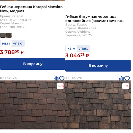
Гибкая черепица Katepal Mansion
New, медная
Гибкая битумная черепица
Бренд: Katepal
Страна: Финляндия
однослойная (ассиметричная
Серия: Mansion
прямоугольная нарезка) Katepal
Бренд: Katepal
Гарантия, лет: 25
Страна: Финляндия
Ambient Серебристый коралл
Серия: Ambient
Гарантия, лет: 25
кв.м
упак.
кв.м
упак.
3 788
50
₽
3 044
75
₽
В корзину
В корзину
ID: ТХ46392
ID: ТХ46391
-15%
-15%