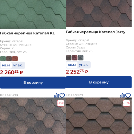
Гибкая черепица Катепал Jazzy
Гибкая черепица Катепал KL
Бренд: Katepal
Бренд: Katepal
Страна: Финляндия
Страна: Финляндия
Серия: Jazzy
Серия: KL
Гарантия, лет: 25
Гарантия, лет: 25
кв.м
упак.
кв.м
упак.
2 252
73
2 260
52
₽
₽
В корзину
В корзину
ID: ТХ46398
ID: ТХ38129
-15%
-15%