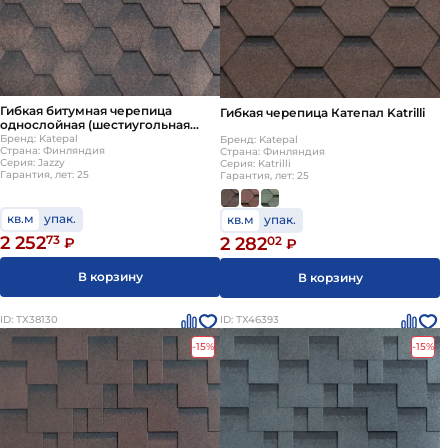
Гибкая битумная черепица
Гибкая черепица Катепал Katrilli
однослойная (шестиугольная
нарезка, соты) Katepal Jazzy
Бренд: Katepal
Бренд: Katepal
Страна: Финляндия
Страна: Финляндия
Медный
Серия: Jazzy
Серия: Katrilli
Гарантия, лет: 25
Гарантия, лет: 25
кв.м
упак.
кв.м
упак.
2 252
73
2 282
02
₽
₽
В корзину
В корзину
ID: ТХ38130
ID: ТХ46393
-15%
-15%