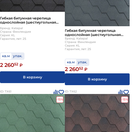
Гибкая битумная черепица
однослойная (шестиугольная
нарезка, соты) Katepal KL Черный
Бренд: Katepal
Гибкая битумная черепица
Страна: Финляндия
однослойная (шестиугольная
Серия: KL
нарезка, соты) Katepal KL Серый
Бренд: Katepal
Гарантия, лет: 25
Страна: Финляндия
Серия: KL
Гарантия, лет: 25
кв.м
упак.
кв.м
упак.
2 260
52
₽
2 260
52
₽
В корзину
В корзину
ID: ТХ61
ID: ТХ62
-15%
-15%