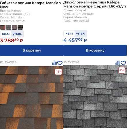
Двухслойная черепица Katepal
Гибкая черепица Katepal Mansion
Mansion монтре (серый) 1.60м2/уп
New
Бренд: Katepal
Бренд: Katepal
Страна: Финляндия
Страна: Финляндия
Серия: Mansion
Серия: Mansion
Гарантия, лет: 25
Гарантия, лет: 25
кв.м
упак.
кв.м
упак.
4 457
06
3 788
50
₽
₽
В корзину
В корзину
ID: ТХ43616
ID: ТХ17186
-15%
-15%