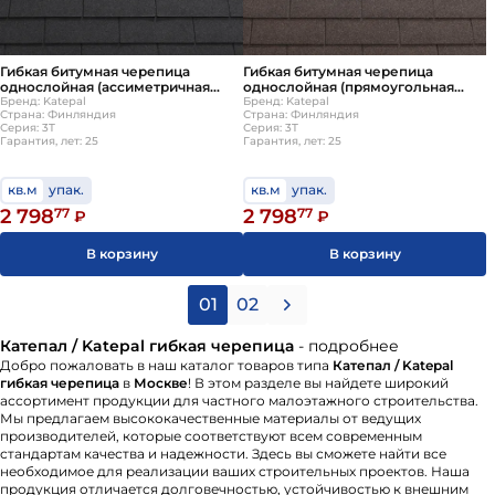
Гибкая битумная черепица
Гибкая битумная черепица
однослойная (ассиметричная
однослойная (прямоугольная
прямоугольная нарезка) Katepal
Бренд: Katepal
нарезка) Katepal 3T Коричневый
Бренд: Katepal
Страна: Финляндия
Страна: Финляндия
3T Черный
Серия: 3T
Серия: 3T
Гарантия, лет: 25
Гарантия, лет: 25
кв.м
упак.
кв.м
упак.
2 798
77
2 798
77
₽
₽
В корзину
В корзину
01
02
Катепал / Katepal гибкая черепица
- подробнее
Добро пожаловать в наш каталог товаров типа
Катепал / Katepal
гибкая черепица
в
Москве
! В этом разделе вы найдете широкий
ассортимент продукции для частного малоэтажного строительства.
Мы предлагаем высококачественные материалы от ведущих
производителей, которые соответствуют всем современным
стандартам качества и надежности. Здесь вы сможете найти все
необходимое для реализации ваших строительных проектов. Наша
продукция отличается долговечностью, устойчивостью к внешним