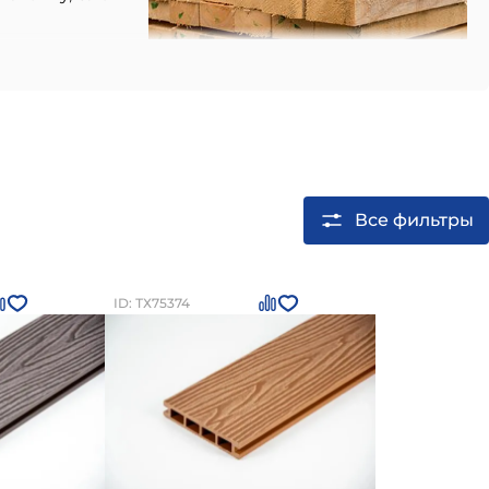
Все фильтры
ость.
ID: ТХ75374
.
жет коробиться.
одят несущие каркасы домов, перекрытия,
е изделия — вагонка, блок-хаус, имитация бруса