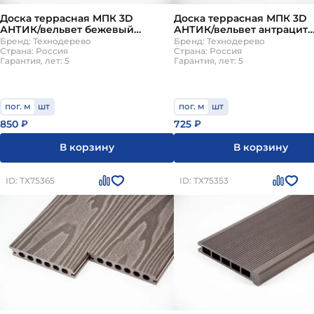
— используются для чистовой отделки фасадов, ст
Доска террасная МПК 3D
Доска террасная МПК 3D
Также пиломатериалы незаменимы в производстве
АНТИК/вельвет бежевый
АНТИК/вельвет антрацит
140х25х4000мм Технодерево
140х25х6000мм Технодер
Бренд: Технодерево
Бренд: Технодерево
Страна: Россия
Страна: Россия
Гарантия, лет: 5
Гарантия, лет: 5
пог. м
шт
пог. м
шт
850
725
₽
₽
В корзину
В корзину
ID: ТХ75365
ID: ТХ75353