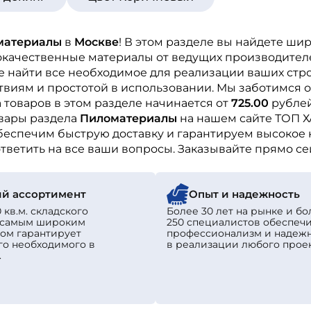
материалы
в
Москве
! В этом разделе вы найдете ши
окачественные материалы от ведущих производител
те найти все необходимое для реализации ваших стр
виям и простотой в использовании. Мы заботимся о
товаров в этом разделе начинается от
725.00
рублей
овары раздела
Пиломатериалы
на нашем сайте ТОП Х
беспечим быструю доставку и гарантируем высокое 
тветить на все ваши вопросы. Заказывайте прямо се
й ассортимент
Опыт и надежность
 кв.м. складского
Более 30 лет на рынке и бо
с самым широким
250 специалистов обеспеч
ом гарантирует
профессионализм и надеж
го необходимого в
в реализации любого проек
.