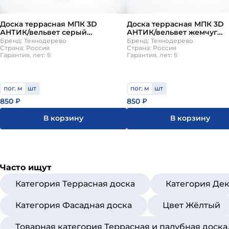
Доска террасная МПК 3D
Доска террасная МПК 3D
АНТИК/вельвет серый
АНТИК/вельвет жемчуг
140х25х6000мм Технодерево
140х25х4000мм Технодер
Бренд: Технодерево
Бренд: Технодерево
Страна: Россия
Страна: Россия
Гарантия, лет: 5
Гарантия, лет: 5
пог. м
шт
пог. м
шт
850
850
₽
₽
В корзину
В корзину
Часто ищут
Категория Террасная доска
Категория Де
Категория Фасадная доска
Цвет Жёлтый
Товарная категория Террасная и палубная доска