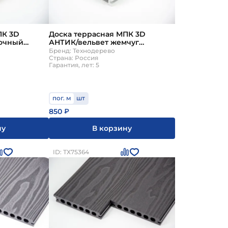
ПК 3D
Доска террасная МПК 3D
сочный
АНТИК/вельвет жемчуг
нодерево
140х25х6000мм Технодерево
Бренд: Технодерево
Страна: Россия
Гарантия, лет: 5
пог. м
шт
850
₽
ну
В корзину
ID: ТХ75364