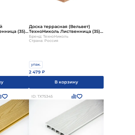
й
Доска террасная (Вельвет)
нница (35)
ТехноНиколь Лиственница (35)
м (4 шт)
сорт C 4000х142х27мм (3 шт)
Бренд: ТехноНиколь
Страна: Россия
упак.
2 479
₽
ну
В корзину
ID: ТХ75345