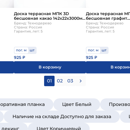
Доска террасная МПК 3D
Доска террасная М
бесшовная какао 142х22х3000мм
бесшовная графит
Технодерево
142х22х3000мм Тех
ево
Бренд: Технодерево
Бренд: Технодерево
Страна: Россия
Страна: Россия
Гарантия, лет: 5
Гарантия, лет: 5
пог. м
шт
пог. м
шт
925
925
₽
₽
В корзину
В корзи
01
02
03
коративная планка
Цвет Белый
Произво
Наличие на складе Доступно для заказа
, декинг
Цвет Коричневый