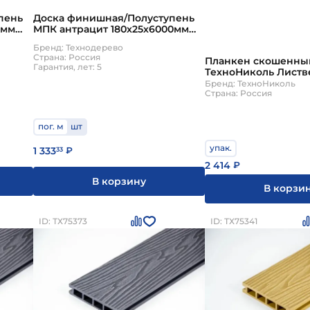
пень
Доска финишная/Полуступень
0мм
МПК антрацит 180х25х6000мм
Технодерево
Бренд: Технодерево
Страна: Россия
Планкен скошенны
Гарантия, лет: 5
ТехноНиколь Листве
сорт C 4000х140х20м
Бренд: ТехноНиколь
Страна: Россия
пог. м
шт
упак.
1 333
33
₽
2 414
₽
В корзину
В корзи
ID: ТХ75373
ID: ТХ75341