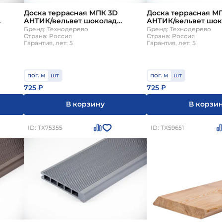
ен, потолков, бань. Террасная доска (настил) предна
Доска террасная МПК 3D
Доска террасная М
 мебели, тары, поддонов и ландшафтном дизайне (с
АНТИК/вельвет шоколад
АНТИК/вельвет шо
ево
140х25х4000мм Технодерево
140х25х6000мм Тех
Бренд: Технодерево
Бренд: Технодерево
Страна: Россия
Страна: Россия
Гарантия, лет: 5
Гарантия, лет: 5
пог. м
шт
пог. м
шт
725
725
₽
₽
В корзину
В корзи
ID: ТХ75355
ID: ТХ59651