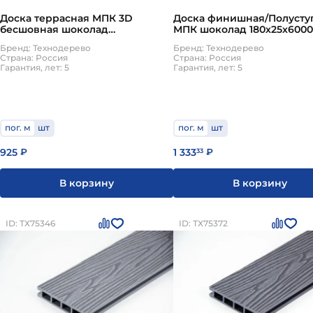
Доска террасная МПК 3D
Доска финишная/Полусту
бесшовная шоколад
МПК шоколад 180х25х600
142х22х3000мм Технодерево
Технодерево
Бренд: Технодерево
Бренд: Технодерево
Страна: Россия
Страна: Россия
Гарантия, лет: 5
Гарантия, лет: 5
пог. м
шт
пог. м
шт
925
1 333
₽
33
₽
В корзину
В корзину
ID: ТХ75346
ID: ТХ75372