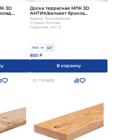
значена для открытых площадок, веранд, причалов.
ПК 3D
Доска террасная МПК 3D
камейки, беседки, садовые дорожки).
колад
АНТИК/вельвет бронза
нодерево
140х25х4000мм Технодерево
Бренд: Технодерево
Страна: Россия
Гарантия, лет: 5
пог. м
шт
850
₽
ну
В корзину
ID: ТХ59635