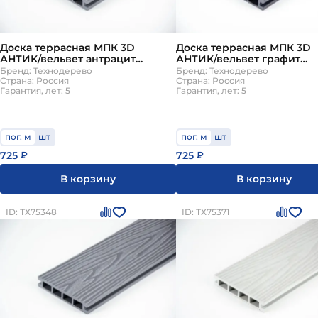
Доска террасная МПК 3D
Доска террасная МПК 3D
АНТИК/вельвет антрацит
АНТИК/вельвет графит
140х25х4000мм Технодерево
140х25х6000мм Технодер
Бренд: Технодерево
Бренд: Технодерево
Страна: Россия
Страна: Россия
Гарантия, лет: 5
Гарантия, лет: 5
пог. м
шт
пог. м
шт
725
725
₽
₽
В корзину
В корзину
ID: ТХ75348
ID: ТХ75371