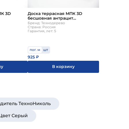
ПК 3D
Доска террасная МПК 3D
бесшовная антрацит
нодерево
142х22х3000мм Технодерево
Бренд: Технодерево
Страна: Россия
Гарантия, лет: 5
пог. м
шт
925
₽
ну
В корзину
дитель ТехноНиколь
Цвет Серый