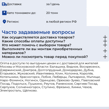
Доставка:
за 1 день
Авто тоннажем до:
20 тонн
Регион:
в любой регион РФ
Часто задаваемые вопросы
Как осуществляется доставка товаров?
Какие способы оплаты доступны?
Кто может помочь с выбором товара?
Выполняете ли вы монтаж приобретенных
материалов?
Можно ли посмотреть товар перед покупкой?
Orima в доступе по выгодным ценам и с доставкой для жителей
Москвы и Московской области: Балашиха, Видное, Воскресенск,
Дзержинский, Дмитров, Долгопрудный, Домодедово, Дубна,
Егорьевск, Жуковский, Ивантеевка, Клин, Коломна, Королёв,
Котельники, Красногорск, Лобня, Люберцы, Лыткарино, Мытищи,
Наро-Фоминск, Ногинск, Одинцово, Орехово-Зуево, Павловский
Посад, Подольск, Пушкино, Реутов, Раменское, Сергиев Посад,
Серпухов, Солнечногорск, Ступино, Фрязино, Химки, Чехов,
Электросталь, Щёлково.