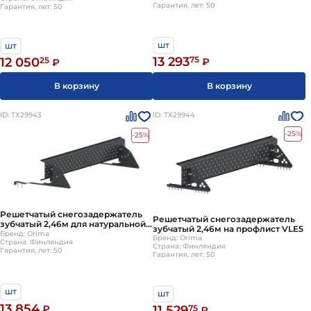
Гарантия, лет: 50
Гарантия, лет: 50
шт
шт
13 293
75
12 050
25
₽
₽
В корзину
В корзину
ID: ТХ29943
ID: ТХ29944
-25%
-25%
Решетчатый снегозадержатель
Решетчатый снегозадержатель
зубчатый 2,46м для натуральной
зубчатый 2,46м на профлист VLE5
черепицы VLE6
Бренд: Orima
Бренд: Orima
Страна: Финляндия
Страна: Финляндия
Гарантия, лет: 50
Гарантия, лет: 50
шт
шт
13 854
₽
11 529
75
₽