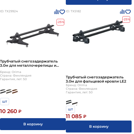
ID: ТХ29924
ID: ТХ5182
-25%
-25%
Трубчатый снегозадержатель
3.0м для металлочерепицы и
мягкой кровли LE3
Бренд: Orima
Страна: Финляндия
Трубчатый снегозадержатель
Гарантия, лет: 50
3.0м для фальцевой кровли LE2
Бренд: Orima
Страна: Финляндия
Гарантия, лет: 50
шт
шт
10 260
₽
11 085
₽
В корзину
В корзину