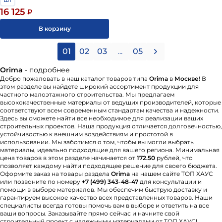
16 125
₽
В корзину
01
02
03
...
05
Orima
- подробнее
Добро пожаловать в наш каталог товаров типа
Orima
в
Москве
! В
этом разделе вы найдете широкий ассортимент продукции для
частного малоэтажного строительства. Мы предлагаем
высококачественные материалы от ведущих производителей, которые
соответствуют всем современным стандартам качества и надежности.
Здесь вы сможете найти все необходимое для реализации ваших
строительных проектов. Наша продукция отличается долговечностью,
устойчивостью к внешним воздействиям и простотой в
использовании. Мы заботимся о том, чтобы вы могли выбрать
материалы, идеально подходящие для вашего региона. Минимальная
цена товаров в этом разделе начинается от
172.50
рублей, что
позволяет каждому найти подходящее решение для своего бюджета.
Оформите заказ на товары раздела
Orima
на нашем сайте ТОП ХАУС
или позвоните по номеру
+7 (499) 343-48-47
для консультации и
помощи в выборе материалов. Мы обеспечим быструю доставку и
гарантируем высокое качество всех представленных товаров. Наши
специалисты всегда готовы помочь вам в выборе и ответить на все
ваши вопросы. Заказывайте прямо сейчас и начните свой
строительный проект с надежными материалами от ТОП ХАУС!