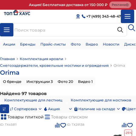
Акция! Бесплатная доставка от 150 000 ₽
Реклама
+7 (499) 343-48-47
Акции
Бренды
Прайс-листы
Фото
Видео
Новости
Диско
Главная
Комплектация кровли
Снегозадержатели, кровельные мостики и ограждения
Orima
Orima
О бренде
Инструкции 3
Фото 20
Видео 1
Найдено 97 товаров
Комплектующие для лестниц
Комплектующие для мостиков
Сортировка
Акция
Наличие на складе
Цвет
Товары плиткой
Товары списком
ID: ТХ45811
ID: ТХ29138
-25%