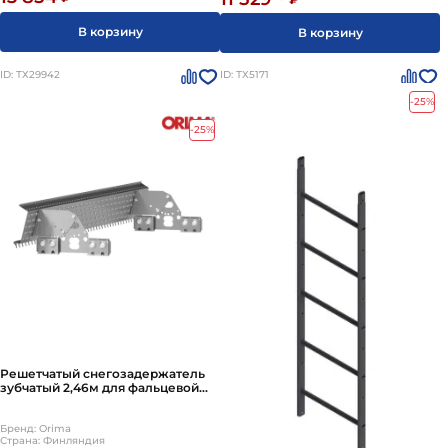
В корзину
В корзину
ID: ТХ29942
ID: ТХ5171
-25%
-25%
Решетчатый снегозадержатель
зубчатый 2,46м для фальцевой
кровли VLE4
Бренд: Orima
Страна: Финляндия