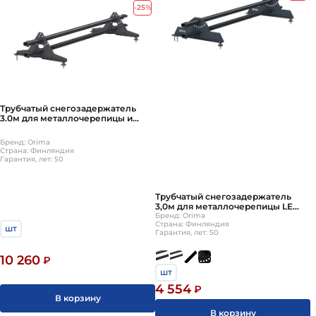
-25%
Трубчатый снегозадержатель
3.0м для металлочерепицы и
мягкой кровли LE3 МАТОВЫЙ
Бренд: Orima
Страна: Финляндия
Гарантия, лет: 50
Трубчатый снегозадержатель
3,0м для металлочерепицы LE
Standard
Бренд: Orima
Страна: Финляндия
шт
Гарантия, лет: 50
10 260
₽
шт
4 554
₽
В корзину
В корзину