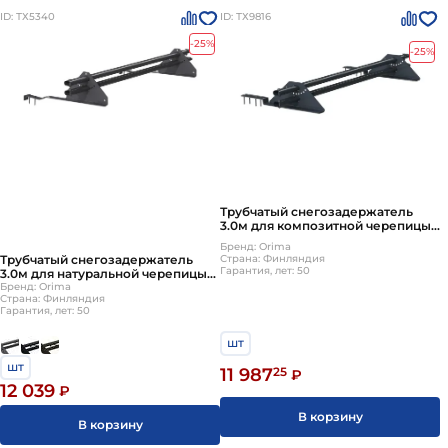
ID: ТХ5340
ID: ТХ9816
-25%
-25%
Трубчатый снегозадержатель
3.0м для композитной черепицы
LE5
Бренд: Orima
Страна: Финляндия
Трубчатый снегозадержатель
Гарантия, лет: 50
3.0м для натуральной черепицы
LE8
Бренд: Orima
Страна: Финляндия
Гарантия, лет: 50
шт
шт
11 987
25
₽
12 039
₽
В корзину
В корзину