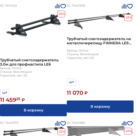
ID: ТХ11452
ID: ТХ40978
-25%
-25%
Трубчатый снегозадержатель на
металлочерепицу FINNERA LE9
3м
Бренд: Orima
Страна: Финляндия
Гарантия, лет: 50
Трубчатый снегозадержатель
3.0м для профнастила LE6
Бренд: Orima
Страна: Финляндия
Гарантия, лет: 50
шт
11 070
₽
шт
11 459
25
₽
В корзину
В корзину
ID: ТХ40979
ID: ТХ40980
-25%
-25%