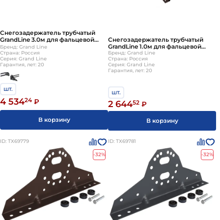
Снегозадержатель трубчатый
GrandLine 3.0м для фальцевой
Снегозадержатель трубчатый
кровли
GrandLine 1.0м для фальцевой
Бренд: Grand Line
кровли
Бренд: Grand Line
Страна: Россия
Страна: Россия
Серия: Grand Line
Серия: Grand Line
Гарантия, лет: 20
Гарантия, лет: 20
шт.
шт.
4 534
24
₽
2 644
52
₽
В корзину
В корзину
ID: ТХ69779
ID: ТХ69781
-32%
-32%