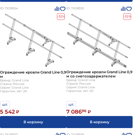
ID: ТХ28354
ID: ТХ28355
-32%
-32%
Ограждение кровли Grand Line 0,9
Ограждение кровли Grand Line 0,9
м со снегозадержателем
м
Бренд: Grand Line
Бренд: Grand Line
Страна: Россия
Страна: Россия
Серия: Grand Line
Серия: Grand Line
Гарантия, лет: 20
Гарантия, лет: 20
шт.
шт.
7 086
96
5 542
₽
₽
В корзину
В корзину
ID: ТХ28357
ID: ТХ28356