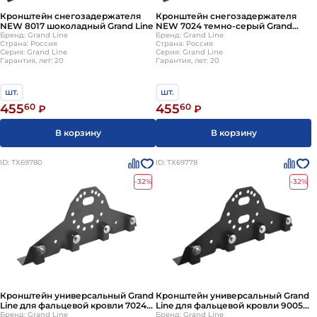
Кронштейн снегозадержателя
Кронштейн снегозадержателя
NEW 8017 шоколадный Grand Line
NEW 7024 темно-серый Grand
Бренд: Grand Line
Line
Бренд: Grand Line
Страна: Россия
Страна: Россия
Серия: Grand Line
Серия: Grand Line
Гарантия, лет: 20
Гарантия, лет: 20
шт.
шт.
455
60
455
60
₽
₽
В корзину
В корзину
ID: ТХ69780
ID: ТХ69778
-32%
-32%
Кронштейн универсальный Grand
Кронштейн универсальный Grand
Line для фальцевой кровли 7024
Line для фальцевой кровли 9005
темно-серый Grand Line
Бренд: Grand Line
черный Grand Line
Бренд: Grand Line