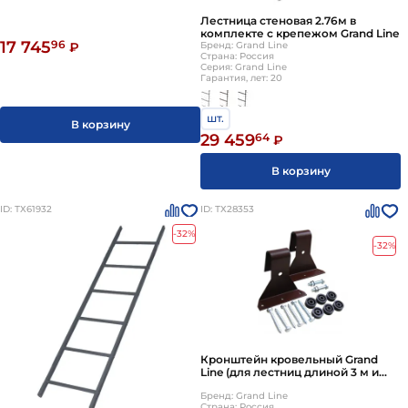
Лестница стеновая 2.76м в
комплекте с крепежом Grand Line
17 745
96
₽
Бренд: Grand Line
Страна: Россия
Серия: Grand Line
Гарантия, лет: 20
шт.
В корзину
29 459
64
₽
В корзину
ID: ТХ61932
ID: ТХ28353
-32%
-32%
Кронштейн кровельный Grand
Line (для лестниц длиной 3 м и
больше)
Бренд: Grand Line
Страна: Россия