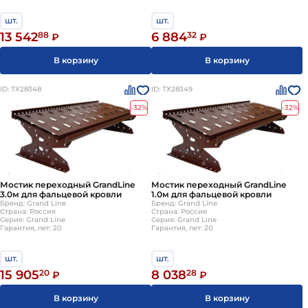
шт.
шт.
13 542
88
6 884
32
₽
₽
В корзину
В корзину
ID: ТХ28348
ID: ТХ28349
-32%
-32%
Мостик переходный GrandLine
Мостик переходный GrandLine
3.0м для фальцевой кровли
1.0м для фальцевой кровли
Бренд: Grand Line
Бренд: Grand Line
Страна: Россия
Страна: Россия
Серия: Grand Line
Серия: Grand Line
Гарантия, лет: 20
Гарантия, лет: 20
шт.
шт.
15 905
20
8 038
28
₽
₽
В корзину
В корзину