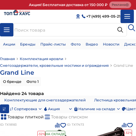
Акция! Бесплатная доставка от 150 000 ₽
Реклама
+7 (499) 499-05-21
Акции
Бренды
Прайс-листы
Фото
Видео
Новости
Диско
Главная
Комплектация кровли
Снегозадержатели, кровельные мостики и ограждения
Grand Line
Grand Line
О бренде
Фото 1
Найдено 24 товара
Комплектующие для снегозадержателей
Лестница кровельна
Сортировка
Акция
Наличие на складе
Цвет
Товары плиткой
Товары списком
ID: ТХ18183
ID: ТХ17473
-32%
-32%
НА СКЛАДЕ