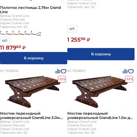
Серия: Grand Line
Гарантия, лет: 20
Полотно лестницы 2,76м Grand
Line
Бренд: Grand Line
Страна: Россия
Серия: Grand Line
Гарантия, лет: 20
шт.
+7
1 255
96
₽
шт.
11 879
60
₽
В корзину
В корзину
ID: ТХ28346
ID: ТХ28347
-32%
-32%
Мостик переходный
Мостик переходный
универсальный GrandLine 3.0м
универсальный GrandLine 1.0м для
для металлочерепицы и мягкой
Бренд: Grand Line
металлочерепицы и мягкой
Бренд: Grand Line
Страна: Россия
Страна: Россия
кровли
кровли
Серия: Grand Line
Серия: Grand Line
Гарантия, лет: 20
Гарантия, лет: 20