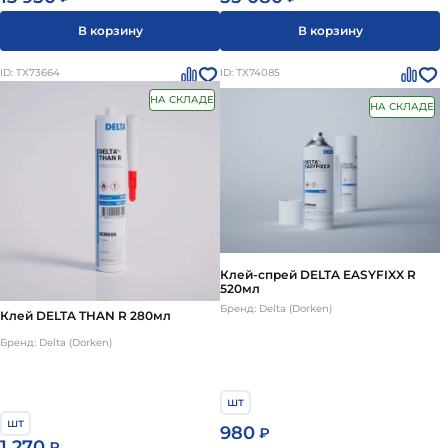
В корзину
В корзину
ID: ТХ73664
ID: ТХ74085
НА СКЛАДЕ
НА СКЛАДЕ
Клей-спрей DELTA EASYFIXX R
520мл
Бренд: Delta (Dorken)
Клей DELTA THAN R 280мл
Бренд: Delta (Dorken)
шт
шт
980
₽
1 270
₽