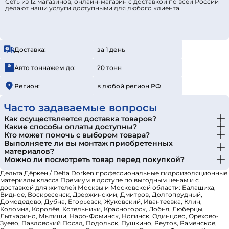
Сеть из 12 магазинов, онлайн-магазин с доставкой по всей России
делают наши услуги доступными для любого клиента.
Доставка:
за 1 день
Авто тоннажем до:
20 тонн
Регион:
в любой регион РФ
Часто задаваемые вопросы
Как осуществляется доставка товаров?
Какие способы оплаты доступны?
Кто может помочь с выбором товара?
Выполняете ли вы монтаж приобретенных
материалов?
Можно ли посмотреть товар перед покупкой?
Дельта Дёркен / Delta Dorken профессиональные гидроизоляционные
материалы класса Премиум в доступе по выгодным ценам и с
доставкой для жителей Москвы и Московской области: Балашиха,
Видное, Воскресенск, Дзержинский, Дмитров, Долгопрудный,
Домодедово, Дубна, Егорьевск, Жуковский, Ивантеевка, Клин,
Коломна, Королёв, Котельники, Красногорск, Лобня, Люберцы,
Лыткарино, Мытищи, Наро-Фоминск, Ногинск, Одинцово, Орехово-
Зуево, Павловский Посад, Подольск, Пушкино, Реутов, Раменское,