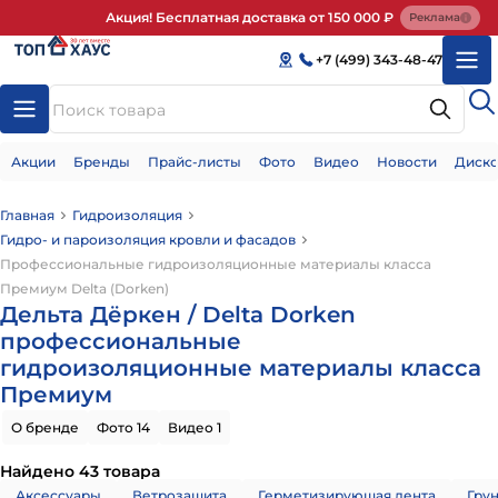
Акция! Бесплатная доставка от 150 000 ₽
Реклама
+7 (499) 343-48-47
Акции
Бренды
Прайс-листы
Фото
Видео
Новости
Диско
Главная
Гидроизоляция
Гидро- и пароизоляция кровли и фасадов
Профессиональные гидроизоляционные материалы класса
Премиум Delta (Dorken)
Дельта Дёркен / Delta Dorken
профессиональные
гидроизоляционные материалы класса
Премиум
О бренде
Фото 14
Видео 1
Найдено 43 товара
Аксессуары
Ветрозащита
Герметизирующая лента
Гру