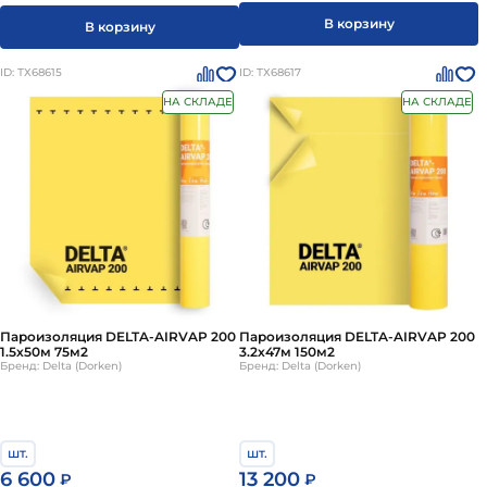
В корзину
В корзину
ID: ТХ68615
ID: ТХ68617
НА СКЛАДЕ
НА СКЛАДЕ
Пароизоляция DELTA-AIRVAP 200
Пароизоляция DELTA-AIRVAP 200
1.5х50м 75м2
3.2х47м 150м2
Бренд: Delta (Dorken)
Бренд: Delta (Dorken)
шт.
шт.
6 600
13 200
₽
₽