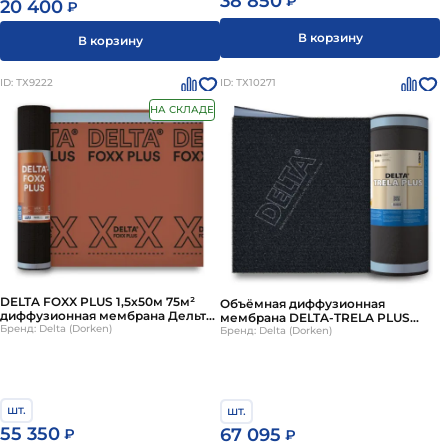
38 850
₽
20 400
₽
В корзину
В корзину
ID: ТХ9222
ID: ТХ10271
НА СКЛАДЕ
DELTA FOXX PLUS 1,5х50м 75м²
Объёмная диффузионная
диффузионная мембрана Дельта
мембрана DELTA-TRELA PLUS
Фокс Плюс
Бренд: Delta (Dorken)
1,5х30м 45м²
Бренд: Delta (Dorken)
шт.
шт.
55 350
67 095
₽
₽