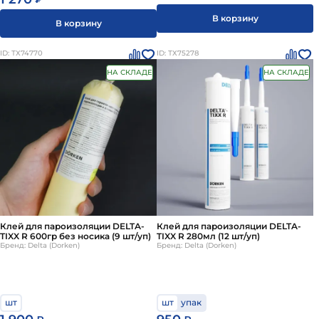
В корзину
В корзину
ID: ТХ74770
ID: ТХ75278
НА СКЛАДЕ
НА СКЛАДЕ
Клей для пароизоляции DELTA-
Клей для пароизоляции DELTA-
TIXX R 600гр без носика (9 шт/уп)
TIXX R 280мл (12 шт/уп)
Бренд: Delta (Dorken)
Бренд: Delta (Dorken)
шт
шт
упак