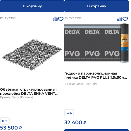
В корзину
В корзину
ID: ТХ33951
ID: ТХ33955
Гидро- и пароизоляционная
плёнка DELTA PVG PLUS 1,5х50м
75м²
Бренд: Delta (Dorken)
Объёмная структурированная
прослойка DELTA ENKA VENT
1,0х50м 50м²
Бренд: Delta (Dorken)
шт.
шт.
32 400
₽
53 500
₽