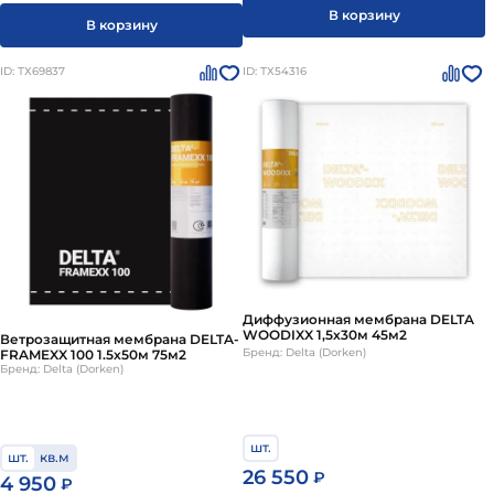
В корзину
В корзину
ID: ТХ69837
ID: ТХ54316
Диффузионная мембрана DELTA
WOODIXX 1,5х30м 45м2
Ветрозащитная мембрана DELTA-
Бренд: Delta (Dorken)
FRAMEXX 100 1.5х50м 75м2
Бренд: Delta (Dorken)
шт.
шт.
кв.м
26 550
₽
4 950
₽