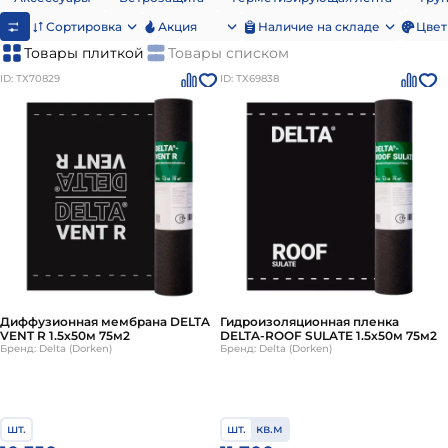
Сортировка
Акция
Наличие на складе
Цвет
Товары плиткой
Товары списком
ID: ТХ70829
ID: ТХ69838
Диффузионная мембрана DELTA
Гидроизоляционная пленка
VENT R 1.5х50м 75м2
DELTA-ROOF SULATE 1.5х50м 75м2
Бренд: Delta (Dorken)
Бренд: Delta (Dorken)
шт.
шт.
кв.м