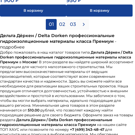
1 900
950
₽
₽
В корзину
В корзину
01
02
03
Дельта Дёркен / Delta Dorken профессиональные
гидроизоляционные материалы класса Премиум
-
подробнее
Добро пожаловать в наш каталог товаров типа
Дельта Дёркен / Delta
Dorken профессиональные гидроизоляционные материалы класса
Премиум
в
Москве
! В этом разделе вы найдете широкий ассортимент
продукции для частного малоэтажного строительства. Мы
предлагаем высококачественные материалы от ведущих
производителей, которые соответствуют всем современным
стандартам качества и надежности. Здесь вы сможете найти все
необходимое для реализации ваших строительных проектов. Наша
продукция отличается долговечностью, устойчивостью к внешним
воздействиям и простотой в использовании. Мы заботимся о том,
чтобы вы могли выбрать материалы, идеально подходящие для
вашего региона. Минимальная цена товаров в этом разделе
начинается от
510.00
рублей, что позволяет каждому найти
подходящее решение для своего бюджета. Оформите заказ на товары
раздела
Дельта Дёркен / Delta Dorken профессиональные
гидроизоляционные материалы класса Премиум
на нашем сайте
ТОП ХАУС или позвоните по номеру
+7 (499) 343-48-47
для
консультации и помощи в выборе материалов. Мы обеспечим