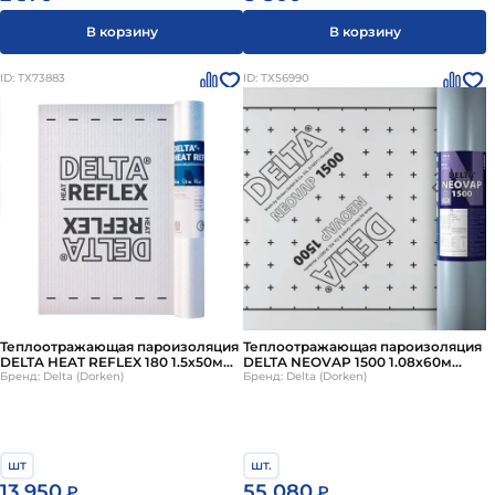
В корзину
В корзину
ID: ТХ73883
ID: ТХ56990
Теплоотражающая пароизоляция
Теплоотражающая пароизоляция
DELTA HEAT REFLEX 180 1.5х50м
DELTA NEOVAP 1500 1.08х60м
75м2
Бренд: Delta (Dorken)
64.8м2
Бренд: Delta (Dorken)
шт
шт.
13 950
55 080
₽
₽