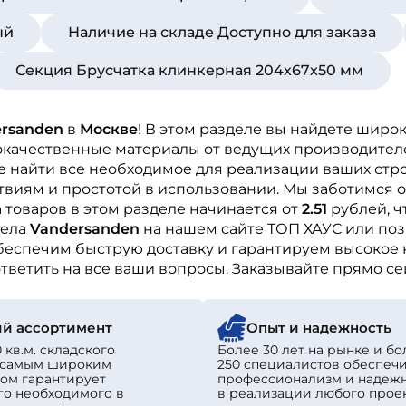
ый
Наличие на складе Доступно для заказа
Секция Брусчатка клинкерная 204х67х50 мм
rsanden
в
Москве
! В этом разделе вы найдете широ
окачественные материалы от ведущих производител
те найти все необходимое для реализации ваших стр
виям и простотой в использовании. Мы заботимся о
товаров в этом разделе начинается от
2.51
рублей, ч
дела
Vandersanden
на нашем сайте ТОП ХАУС или по
беспечим быструю доставку и гарантируем высокое 
тветить на все ваши вопросы. Заказывайте прямо се
й ассортимент
Опыт и надежность
 кв.м. складского
Более 30 лет на рынке и бо
с самым широким
250 специалистов обеспеч
ом гарантирует
профессионализм и надеж
го необходимого в
в реализации любого проек