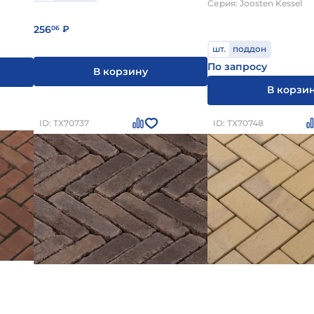
Серия: Joosten Kessel
256
06
₽
шт.
поддон
По запросу
В корзину
В корзи
ID: ТХ70737
ID: ТХ70748