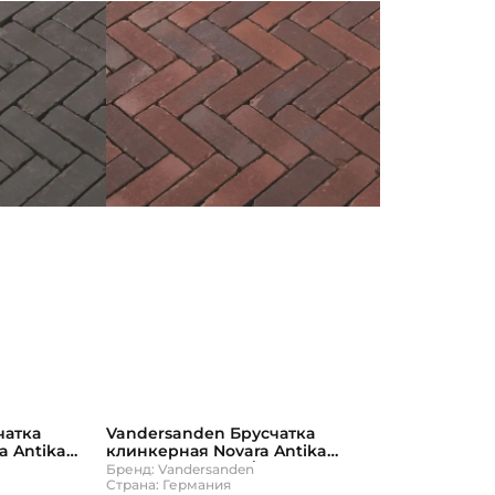
чатка
Vandersanden Брусчатка
a Antika
клинкерная Novara Antika
д
204х67х50 900шт/пд
Бренд: Vandersanden
Страна: Германия