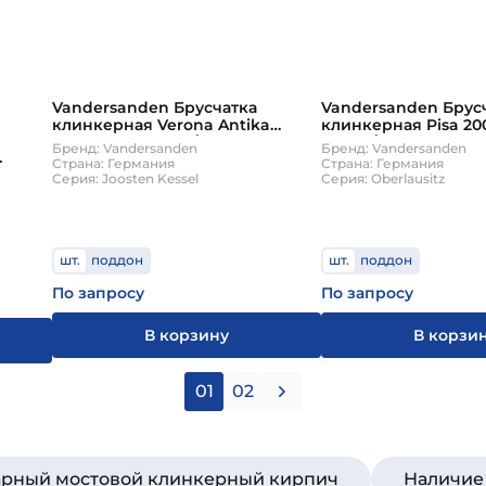
Vandersanden Брусчатка
Vandersanden Брус
клинкерная Verona Antika
клинкерная Pisa 20
204х67х50 900шт/пд
630шт/пд
Бренд: Vandersanden
Бренд: Vandersanden
Страна: Германия
Страна: Германия
Серия: Joosten Kessel
Серия: Oberlausitz
шт.
поддон
шт.
поддон
По запросу
По запросу
В корзину
В корзи
01
02
уарный мостовой клинкерный кирпич
Наличие 