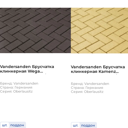
Vandersanden Брусчатка
Vandersanden Брусчатка
клинкерная Wega
клинкерная Kamenz
200х100х45мм 630шт/пд
200х100х45мм 630шт/пд
Бренд: Vandersanden
Бренд: Vandersanden
Страна: Германия
Страна: Германия
Серия: Oberlausitz
Серия: Oberlausitz
шт.
поддон
шт.
поддон