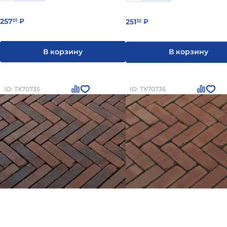
257
251
01
₽
32
₽
В корзину
В корзину
ID: ТХ70735
ID: ТХ70736