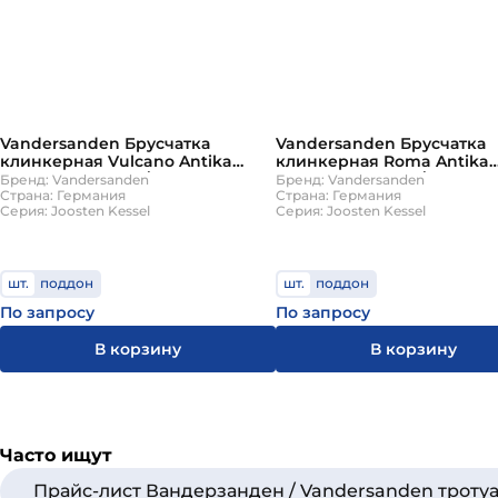
Vandersanden Брусчатка
Vandersanden Брусчатка
клинкерная Vulcano Antika
клинкерная Roma Antika
204х67х50 900шт/пд
204х67х50 900шт/пд
Бренд: Vandersanden
Бренд: Vandersanden
Страна: Германия
Страна: Германия
Серия: Joosten Kessel
Серия: Joosten Kessel
шт.
поддон
шт.
поддон
По запросу
По запросу
В корзину
В корзину
Часто ищут
Прайс-лист Вандерзанден / Vandersanden трот