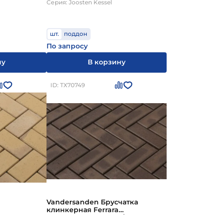
Серия: Joosten Kessel
шт.
поддон
По запросу
ну
В корзину
ID: ТХ70749
Vandersanden Брусчатка
клинкерная Ferrara