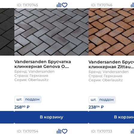
ID: ТХ70745
ID: ТХ70746
Vandersanden Брусчатка
Vandersanden Брус
клинкерная Genova O.
клинкерная Zittau
200х100х45мм 630шт/пд
200х100х45мм 630ш
Бренд: Vandersanden
Бренд: Vandersanden
Страна: Германия
Страна: Германия
Серия: Oberlausitz
Серия: Oberlausitz
шт.
поддон
шт.
поддон
258
238
90
₽
04
₽
В корзину
В корзи
ID: ТХ70754
ID: ТХ70733