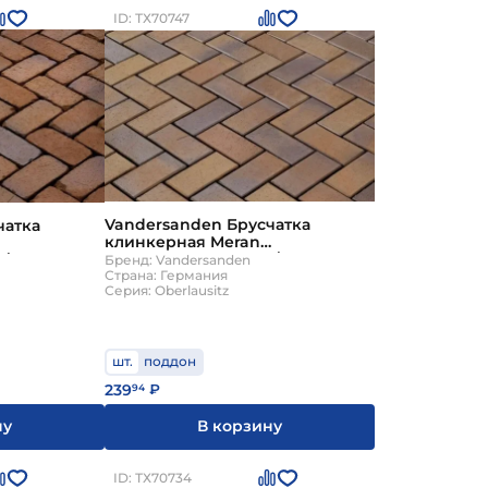
ID: ТХ70747
Vandersanden Брусчатка
чатка
клинкерная Meran
200х100х45мм 630шт/пд
т/пд
Бренд: Vandersanden
Страна: Германия
Серия: Oberlausitz
шт.
поддон
239
94
₽
В корзину
ну
ID: ТХ70734