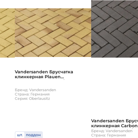
Vandersanden Брусчатка
клинкерная Plauen
200х100х45мм 630шт/пд
Бренд: Vandersanden
Страна: Германия
Серия: Oberlausitz
Vandersanden Брус
клинкерная Carbon
204х67х50 900шт/п
Бренд: Vandersanden
шт.
поддон
Страна: Германия