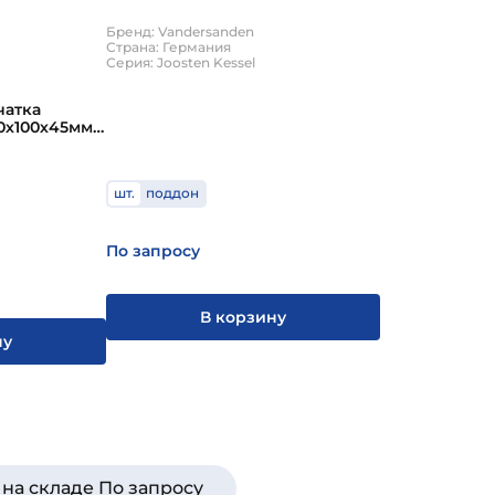
200х100х45мм 630шт/пд
Бренд: Vandersanden
Страна: Германия
Серия: Joosten Kessel
чатка
0х100х45мм
шт.
поддон
По запросу
В корзину
ну
на складе По запросу