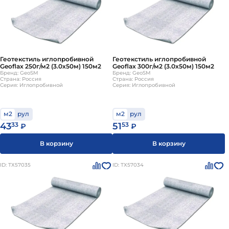
Геотекстиль иглопробивной
Геотекстиль иглопробивной
Geoflax 250г/м2 (3.0х50м) 150м2
Geoflax 300г/м2 (3.0х50м) 150м2
Бренд: GeoSM
Бренд: GeoSM
Страна: Россия
Страна: Россия
Серия: Иглопробивной
Серия: Иглопробивной
м2
рул
м2
рул
43
33
51
53
₽
₽
В корзину
В корзину
ID: ТХ57035
ID: ТХ57034