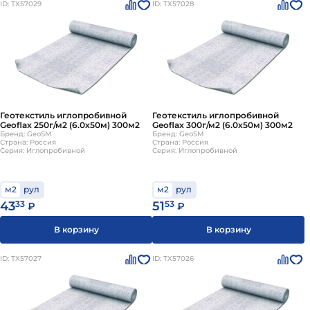
ID: ТХ57029
ID: ТХ57028
Геотекстиль иглопробивной
Геотекстиль иглопробивной
Geoflax 250г/м2 (6.0х50м) 300м2
Geoflax 300г/м2 (6.0х50м) 300м2
Бренд: GeoSM
Бренд: GeoSM
Страна: Россия
Страна: Россия
Серия: Иглопробивной
Серия: Иглопробивной
м2
рул
м2
рул
43
33
51
53
₽
₽
В корзину
В корзину
ID: ТХ57027
ID: ТХ57026