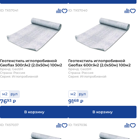
ID: ТХ57041
ID: ТХ57040
Геотекстиль иглопробивной
Геотекстиль иглопробивной
Geoflax 500г/м2 (2.0х50м) 100м2
Geoflax 600г/м2 (2.0х50м) 100м2
Бренд: GeoSM
Бренд: GeoSM
Страна: Россия
Страна: Россия
Серия: Иглопробивной
Серия: Иглопробивной
м2
рул
м2
рул
76
93
91
68
₽
₽
В корзину
В корзину
ID: ТХ57037
ID: ТХ57036