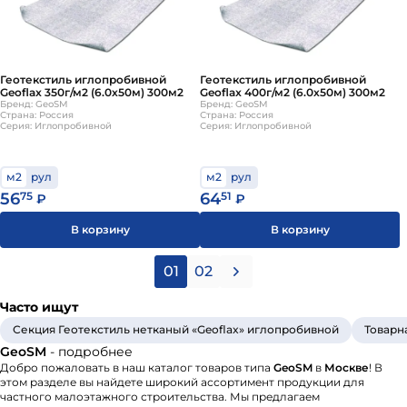
Геотекстиль иглопробивной
Геотекстиль иглопробивной
Geoflax 350г/м2 (6.0х50м) 300м2
Geoflax 400г/м2 (6.0х50м) 300м2
Бренд: GeoSM
Бренд: GeoSM
Страна: Россия
Страна: Россия
Серия: Иглопробивной
Серия: Иглопробивной
м2
рул
м2
рул
56
75
64
51
₽
₽
В корзину
В корзину
01
02
Часто ищут
Секция Геотекстиль нетканый «Geoflax» иглопробивной
Товарн
GeoSM
- подробнее
Добро пожаловать в наш каталог товаров типа
GeoSM
в
Москве
! В
этом разделе вы найдете широкий ассортимент продукции для
частного малоэтажного строительства. Мы предлагаем