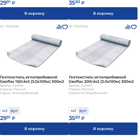
29
91
35
83
₽
₽
В корзину
В корзину
ID: ТХ57039
ID: ТХ57038
Геотекстиль иглопробивной
Геотекстиль иглопробивной
Geoflax 150г/м2 (3.0х100м) 300м2
Geoflax 200г/м2 (3.0х100м) 300м2
Бренд: GeoSM
Бренд: GeoSM
Страна: Россия
Страна: Россия
Серия: Иглопробивной
Серия: Иглопробивной
м2
рул
м2
рул
29
91
35
83
₽
₽
В корзину
В корзину