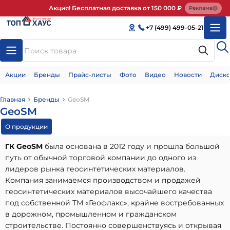
Акция! Бесплатная доставка от 150 000 ₽
Реклама
+7 (499) 499-05-21
Акции
Бренды
Прайс-листы
Фото
Видео
Новости
Диско
Главная
Бренды
GeoSM
GeoSM
О продукции
ГК GeoSM
была основана в 2012 году и прошла большой
путь от обычной торговой компании до одного из
лидеров рынка геосинтетических материалов.
Компания занимаемся производством и продажей
геосинтетических материалов высочайшего качества
под собственной ТМ «Геофлакс», крайне востребованных
в дорожном, промышленном и гражданском
строительстве. Постоянно совершенствуясь и открывая