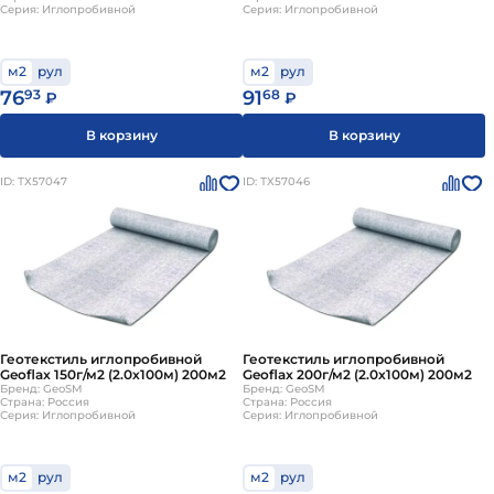
Серия: Иглопробивной
Серия: Иглопробивной
м2
рул
м2
рул
76
93
91
68
₽
₽
В корзину
В корзину
ID: ТХ57047
ID: ТХ57046
Геотекстиль иглопробивной
Геотекстиль иглопробивной
Geoflax 150г/м2 (2.0х100м) 200м2
Geoflax 200г/м2 (2.0х100м) 200м2
Бренд: GeoSM
Бренд: GeoSM
Страна: Россия
Страна: Россия
Серия: Иглопробивной
Серия: Иглопробивной
м2
рул
м2
рул