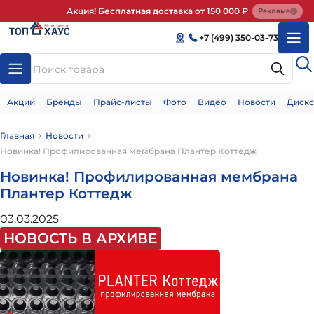
Акция! Бесплатная доставка от 150 000 ₽
Реклама
+7 (499) 350-03-73
Акции
Бренды
Прайс-листы
Фото
Видео
Новости
Диско
Главная
Новости
Новинка! Профилированная мембрана Плантер Коттедж
Новинка! Профилированная мембрана
Плантер Коттедж
03.03.2025
НОВОСТЬ В АРХИВЕ