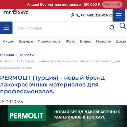
Акция! Бесплатная доставка от 150 000 ₽
Реклама
+7 (499) 350-03-73
Акции
Бренды
Прайс-листы
Фото
Видео
Новости
Диско
Главная
Новости
PERMOLIT (Турция) - новый бренд лакокрасочных материалов для
профессионалов.
PERMOLIT (Турция) - новый бренд
лакокрасочных материалов для
профессионалов.
16.09.2025