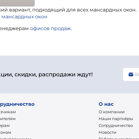
й вариант, подходящий для всех мансардных окон.
я мансардных окон
менеджерам
офисов продаж
.
кции, скидки, распродажи ждут!
рудничество
О нас
азчикам
О компании
оителям
Наши партнёры
ерам
Сотрудничество
ионам
Новости
ектировщикам
Работа в компани