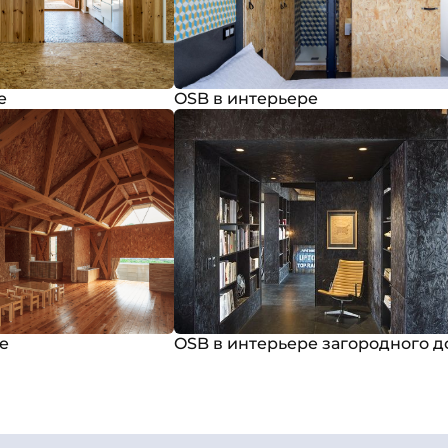
е
OSB в интерьере
е
OSB в интерьере загородного д