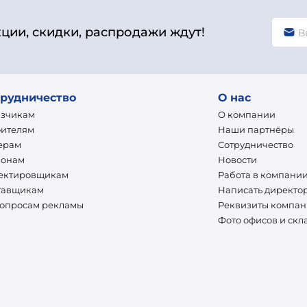
кции, скидки, распродажи ждут!
рудничество
О нас
азчикам
О компании
оителям
Наши партнёры
ерам
Сотрудничество
ионам
Новости
ектировщикам
Работа в компани
тавщикам
Написать директо
вопросам рекламы
Реквизиты компа
Фото офисов и скл