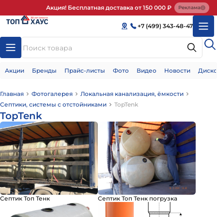
Акция! Бесплатная доставка от 150 000 ₽
Реклама
+7 (499) 343-48-47
Акции
Бренды
Прайс-листы
Фото
Видео
Новости
Диско
Главная
Фотогалерея
Локальная канализация, ёмкости
Септики, системы с отстойниками
TopTenk
TopTenk
Септик Топ Тенк
Септик Топ Тенк погрузка