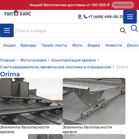
Акция! Бесплатная доставка от 150 000 ₽
Реклама
+7 (499) 499-05-21
Акции
Бренды
Прайс-листы
Фото
Видео
Новости
Диско
Главная
Фотогалерея
Комплектация кровли
Снегозадержатели, кровельные мостики и ограждения
Orima
Orima
Элементы безопасности
Элементы безопасности
кровли
кровли