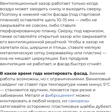
Вентиляционный зазор работает только когда
воздух может заходить снизу и выходить сверху.
Поэтому в нижней части фасада (под стартовой
планкой) оставляйте щель 10–15 мм — либо не
закрывайте её совсем, либо ставьте
перфорированную планку. Сверху, под карнизом,
также оставляйте открытый зазор или закрывайте
его вентиляционной решёткой. Чтобы в зазор не
залетали осы, шершни и птицы, ставьте мелкую
металлическую сетку (нержавейку или пластик) —
она не мешает циркуляции. Без продухов
вентиляция не работает, и фасад быстро сгниёт.
В какое время года монтировать фасад.
Зимние
работы возможны, но с ограничениями. Виниловый
сайдинг не ставят при температуре ниже минус 5°C
— становится хрупким, ломается при резке и
забивании. Металл и
фиброцемент
можно
монтировать в любой мороз, но
саморезы
затягивайте осторожно: пластиковые шайбы дубеют.
Деревянную обшивку лучше ставить в сухую погоду