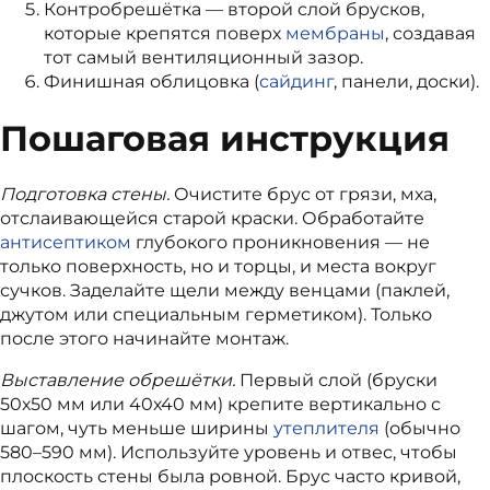
Контробрешётка — второй слой брусков,
которые крепятся поверх
мембраны
, создавая
тот самый вентиляционный зазор.
Финишная облицовка (
сайдинг
, панели, доски).
Пошаговая инструкция
Подготовка стены.
Очистите брус от грязи, мха,
отслаивающейся старой краски. Обработайте
антисептиком
глубокого проникновения — не
только поверхность, но и торцы, и места вокруг
сучков. Заделайте щели между венцами (паклей,
джутом или специальным герметиком). Только
после этого начинайте монтаж.
Выставление обрешётки.
Первый слой (бруски
50х50 мм или 40х40 мм) крепите вертикально с
шагом, чуть меньше ширины
утеплителя
(обычно
580–590 мм). Используйте уровень и отвес, чтобы
плоскость стены была ровной. Брус часто кривой,