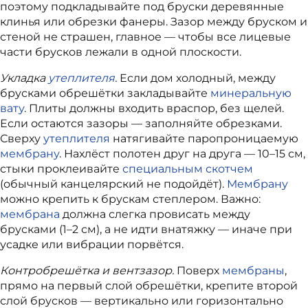
поэтому подкладывайте под бруски деревянные
клинья или обрезки фанеры. Зазор между бруском и
стеной не страшен, главное — чтобы все лицевые
части брусков лежали в одной плоскости.
Укладка
утеплителя
.
Если дом холодный, между
брусками обрешётки закладывайте
минеральную
вату
. Плиты должны входить враспор, без щелей.
Если остаются зазоры — заполняйте обрезками.
Сверху
утеплителя
натягивайте паропроницаемую
мембрану
. Нахлёст полотен друг на друга — 10–15 см,
стыки проклеивайте
специальным скотчем
(обычный канцелярский не подойдёт).
Мембрану
можно крепить к брускам степлером. Важно:
мембрана
должна слегка провисать между
брусками (1–2 см), а не идти внатяжку — иначе при
усадке или вибрации порвётся.
Контробрешётка и вентзазор.
Поверх
мембраны
,
прямо на первый слой обрешётки, крепите второй
слой брусков — вертикально или горизонтально