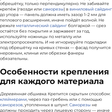
обрешётку, только перпендикулярно. Не забивайте
крепёж (гвозди или
саморезы
) в
виниловый сайдинг
до упора — панель должна иметь зазор 1–2 мм для
теплового расширения, иначе пойдёт волной. Не
режьте
металлический сайдинг
болгаркой — срез
остаётся без покрытия и заржавеет за год,
используйте ножницы по металлу или
электропросекатель. И не игнорируйте подкладки
под обрешётку на кривых стенах — фасад получится
неровным, клинья или обрезки фанеры
обязательны.
Особенности крепления
для каждого материала
Деревянная обшивка.
Крепится скрытым способом:
кляймерами
, через паз-гребень или с помощью
саморезов
, утопленных в шпунт.
Саморезы
не
должны проходить через лицевую сторону — иначе