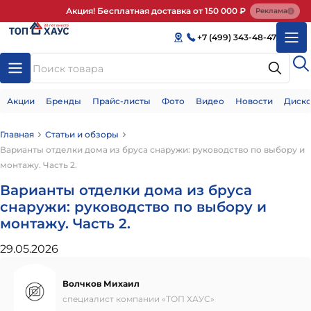
Акция! Бесплатная доставка от 150 000 ₽
Реклама
+7 (499) 343-48-47
Акции
Бренды
Прайс-листы
Фото
Видео
Новости
Диско
Главная
Статьи и обзоры
Варианты отделки дома из бруса снаружи: руководство по выбору и
монтажу. Часть 2.
Варианты отделки дома из бруса
снаружи: руководство по выбору и
монтажу. Часть 2.
29.05.2026
Волчков Михаил
специалист компании «ТОП ХАУС»