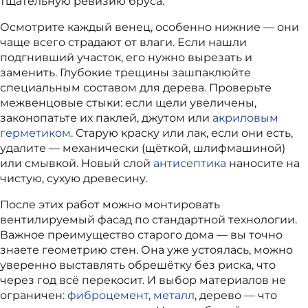
тщательную ревизию бруса.
Осмотрите каждый венец, особенно нижние — они
чаще всего страдают от влаги. Если нашли
подгнивший участок, его нужно вырезать и
заменить. Глубокие трещины зашпаклюйте
специальным составом для дерева. Проверьте
межвенцовые стыки: если щели увеличены,
законопатьте их паклей, джутом или
акриловым
герметиком
. Старую краску или лак, если они есть,
удалите — механически (щёткой, шлифмашиной)
или смывкой. Новый слой
антисептика
наносите на
чистую, сухую древесину.
После этих работ можно монтировать
вентилируемый фасад по стандартной технологии.
Важное преимущество старого дома — вы точно
знаете геометрию стен. Она уже устоялась, можно
уверенно выставлять обрешётку без риска, что
через год всё перекосит. И выбор материалов не
ограничен:
фиброцемент
,
металл
, дерево — что