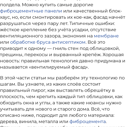
полдела. Можно купить самые дорогие
фиброцементные панели
или качественный блок-
хаус, но, если смонтировать их кое-как, фасад начнёт
разрушаться через пару лет. Типичные ошибки:
жёсткое крепление без учёта усадки, отсутствие
вентиляционного зазора, экономия на
мембране
или
обработке бруса антисептиком
. Всё это
приводит к одному — гниль стен под облицовкой,
трещины, перекосы и вырванный крепёж. Хорошая
новость: правильная технология давно придумана и
называется «вентилируемый фасад».
В этой части статьи мы разберём эту технологию по
шагам. Вы узнаете, из каких слоёв состоит
правильный пирог, как выставлять обрешётку в
плоскость, чем крепить каждый тип облицовки, как
обходить окна и углы, а также какие нюансы нужно
учитывать для нового и старого дома. Всё, что
описано ниже, подходит для любого материала:
дерева, винила, металла или
фиброцемента
.