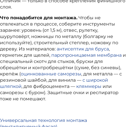
Отличия — только в способе крепления финишного
слоя.
Что понадобится для монтажа.
Чтобы не
отвлекаться в процессе, соберите инструменты
заранее: уровень (от 1,5 м), отвес, рулетку,
шуруповёрт, ножницы по металлу (болгарку не
используйте), строительный степлер, ножовку по
дереву. Из материалов:
антисептик для бруса
,
герметик для щелей,
паропроницаемая мембрана
и
специальный скотч для стыков, бруски для
обрешётки и контробрешётки (сухие, без синевы),
крепёж (
оцинкованные саморезы
, для металла — с
резиновой шайбой, для винила —
с широкой
шляпкой
, для фиброцемента —
кляммеры
или
саморезы с буром). Защитные очки и респиратор
тоже не помешают.
Универсальная технология монтажа
(вентилируемый фасад)