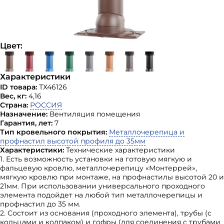
Цвет:
Характеристики
ID товара:
ТХ46126
Вес, кг:
4,16
Страна:
РОССИЯ
Назначение:
Вентиляция помещения
Гарантия, лет:
7
Тип кровельного покрытия:
Металлочерепица и
профнастил высотой профиля до 35мм
Характеристики:
Технические характеристики
1. Есть возможность установки на готовую мягкую и
фальцевую кровлю, металлочерепицу «Монтеррей»,
мягкую кровлю при монтаже, на профнастилы высотой 20 и
21мм. При использовании универсального проходного
элемента подойдет на любой тип металлочерепицы и
профнастил до 35 мм.
2. Состоит из основания (проходного элемента), трубы (с
кольцами и колпаком) и гофры (для соединения с трубами