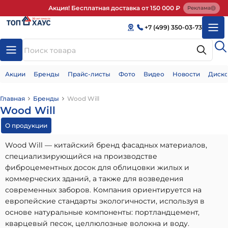
Акция! Бесплатная доставка от 150 000 ₽
Реклама
+7 (499) 350-03-73
Акции
Бренды
Прайс-листы
Фото
Видео
Новости
Диско
Главная
Бренды
Wood Will
Wood Will
О продукции
Wood Will — китайский бренд фасадных материалов,
специализирующийся на производстве
фиброцементных досок для облицовки жилых и
коммерческих зданий, а также для возведения
современных заборов. Компания ориентируется на
европейские стандарты экологичности, используя в
основе натуральные компоненты: портландцемент,
кварцевый песок, целлюлозные волокна и воду.