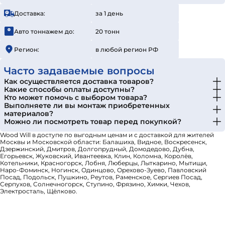
Доставка:
за 1 день
Авто тоннажем до:
20 тонн
Регион:
в любой регион РФ
Часто задаваемые вопросы
Как осуществляется доставка товаров?
Какие способы оплаты доступны?
Кто может помочь с выбором товара?
Выполняете ли вы монтаж приобретенных
материалов?
Можно ли посмотреть товар перед покупкой?
Wood Will в доступе по выгодным ценам и с доставкой для жителей
Москвы и Московской области: Балашиха, Видное, Воскресенск,
Дзержинский, Дмитров, Долгопрудный, Домодедово, Дубна,
Егорьевск, Жуковский, Ивантеевка, Клин, Коломна, Королёв,
Котельники, Красногорск, Лобня, Люберцы, Лыткарино, Мытищи,
Наро-Фоминск, Ногинск, Одинцово, Орехово-Зуево, Павловский
Посад, Подольск, Пушкино, Реутов, Раменское, Сергиев Посад,
Серпухов, Солнечногорск, Ступино, Фрязино, Химки, Чехов,
Электросталь, Щёлково.