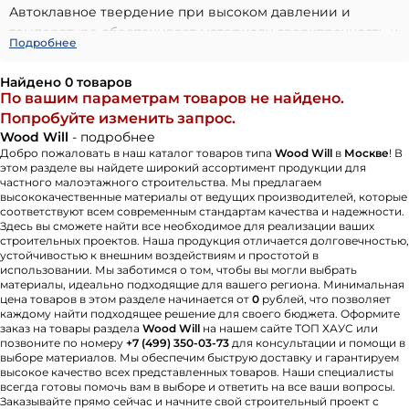
Автоклавное твердение при высоком давлении и
температуре обеспечивает материалу сверхпрочность и
Подробнее
длительный срок службы.
Продукция бренда отличается пожаробезопасностью
Найдено 0 товаров
(класс НГ), высокой морозостойкостью и устойчивостью
По вашим параметрам товаров не найдено.
к биологическим повреждениям. В ассортименте
Попробуйте изменить запрос.
представлены две основные системы монтажа —
Wood Will
- подробнее
классическая «внахлест» и скрытая «шип-паз», что
Добро пожаловать в наш каталог товаров типа
Wood Will
в
Москве
! В
этом разделе вы найдете широкий ассортимент продукции для
позволяет реализовывать различные архитектурные
частного малоэтажного строительства. Мы предлагаем
решения. Фиброцементные доски сохраняют геометрию
высококачественные материалы от ведущих производителей, которые
соответствуют всем современным стандартам качества и надежности.
и внешний вид в любых климатических условиях.
Здесь вы сможете найти все необходимое для реализации ваших
Wood Will предлагает надёжные и эстетичные фасадные
строительных проектов. Наша продукция отличается долговечностью,
решения, сочетающие современные технологии с
устойчивостью к внешним воздействиям и простотой в
использовании. Мы заботимся о том, чтобы вы могли выбрать
природной эстетикой и рассчитанные на десятилетия
материалы, идеально подходящие для вашего региона. Минимальная
эксплуатации.
цена товаров в этом разделе начинается от
0
рублей, что позволяет
каждому найти подходящее решение для своего бюджета. Оформите
заказ на товары раздела
Wood Will
на нашем сайте ТОП ХАУС или
позвоните по номеру
+7 (499) 350-03-73
для консультации и помощи в
выборе материалов. Мы обеспечим быструю доставку и гарантируем
высокое качество всех представленных товаров. Наши специалисты
всегда готовы помочь вам в выборе и ответить на все ваши вопросы.
Заказывайте прямо сейчас и начните свой строительный проект с