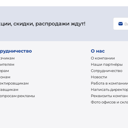
кции, скидки, распродажи ждут!
рудничество
О нас
азчикам
О компании
оителям
Наши партнёры
ерам
Сотрудничество
ионам
Новости
ектировщикам
Работа в компани
тавщикам
Написать директо
вопросам рекламы
Реквизиты компа
Фото офисов и скл