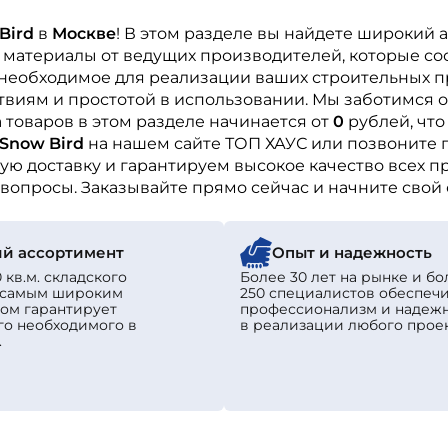
Bird
в
Москве
! В этом разделе вы найдете широкий
 материалы от ведущих производителей, которые с
е необходимое для реализации ваших строительных п
виям и простотой в использовании. Мы заботимся о
товаров в этом разделе начинается от
0
рублей, что
Snow Bird
на нашем сайте ТОП ХАУС или позвоните 
ю доставку и гарантируем высокое качество всех п
и вопросы. Заказывайте прямо сейчас и начните сво
й ассортимент
Опыт и надежность
 кв.м. складского
Более 30 лет на рынке и бо
с самым широким
250 специалистов обеспеч
ом гарантирует
профессионализм и надеж
го необходимого в
в реализации любого проек
.