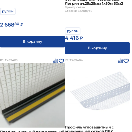
Лигрил яч:25х25мм 1х50м 50м2
Бренд: сетка
Страна: Беларусь
рулон
2 668
80
₽
рулон
4 416
₽
В корзину
В корзину
ID: ТХ69483
ID: ТХ69484
Профиль углозащитный с
армирующей сеткой ПВХ
Профиль оконный примыкающий