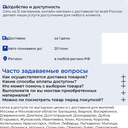
Удобство и доступность
Сеть из 12 магазинов, онлайн-магазин с доставкой по всей России
делают наши услуги доступными для любого клиента.
Доставка:
за 1 день
Авто тоннажем до:
20 тонн
Регион:
в любой регион РФ
Часто задаваемые вопросы
Как осуществляется доставка товаров?
Какие способы оплаты доступны?
Кто может помочь с выбором товара?
Выполняете ли вы монтаж приобретенных
материалов?
Можно ли посмотреть товар перед покупкой?
сетка в доступе по выгодным ценам и с доставкой для жителей
Москвы и Московской области: Балашиха, Видное, Воскресенск,
Дзержинский, Дмитров, Долгопрудный, Домодедово, Дубна,
Егорьевск, Жуковский, Ивантеевка, Клин, Коломна, Королёв,
Котельники, Красногорск, Лобня, Люберцы, Лыткарино, Мытищи,
Наро-Фоминск, Ногинск, Одинцово, Орехово-Зуево, Павловский