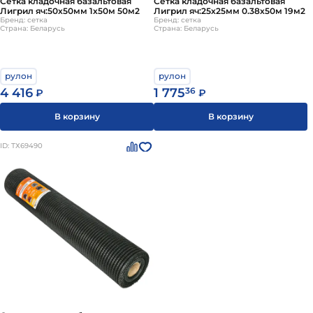
Сетка кладочная базальтовая
Сетка кладочная базальтовая
Лигрил яч:50х50мм 1х50м 50м2
Лигрил яч:25х25мм 0.38х50м 19м2
Бренд: сетка
Бренд: сетка
Страна: Беларусь
Страна: Беларусь
рулон
рулон
4 416
1 775
36
₽
₽
В корзину
В корзину
ID: ТХ69490