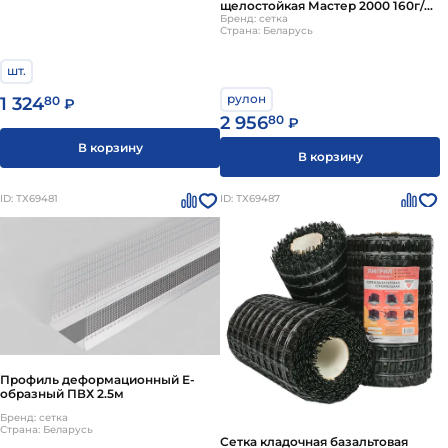
щелостойкая Мастер 2000 160г/
м2 яч:5х5мм 1х50м 50м2
Бренд: сетка
Страна: Беларусь
шт.
рулон
1 324
80
₽
2 956
80
₽
В корзину
В корзину
ID: ТХ69481
ID: ТХ69487
Профиль деформационный Е-
образный ПВХ 2.5м
Бренд: сетка
Страна: Беларусь
Сетка кладочная базальтовая