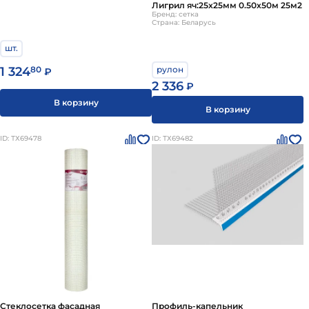
Лигрил яч:25х25мм 0.50х50м 25м2
Бренд: сетка
Страна: Беларусь
шт.
рулон
1 324
80
₽
2 336
₽
В корзину
В корзину
ID: ТХ69478
ID: ТХ69482
Стеклосетка фасадная
Профиль-капельник