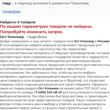
году
– в период активного развития Поволжья.
Кирпичный завод в селе Ельники (Республика
Подробнее
Мордовия) долгие годы выпускал высококачественный
полнотелый кирпич, используя местное сырье и
Найдено 0 товаров
традиционную технологию обжига в печах Гофмана.
По вашим параметрам товаров не найдено.
В XXI веке, когда запросы рынка изменились,
Попробуйте изменить запрос.
предприятие было приобретено командой
«Ост
Ост Клинкер
- подробнее
Клинкер»
. В течение двух лет завод прошел
Добро пожаловать в наш каталог товаров типа
Ост Клинкер
в
Москве
!
В этом разделе вы найдете широкий ассортимент продукции для
масштабную модернизацию по образцу передовых
частного малоэтажного строительства. Мы предлагаем
немецких мануфактур. Благодаря европейскому
высококачественные материалы от ведущих производителей, которые
соответствуют всем современным стандартам качества и надежности.
оборудованию для формовки, сушки и обжига, сегодня
Здесь вы сможете найти все необходимое для реализации ваших
здесь выпускается керамическая продукция с
строительных проектов. Наша продукция отличается долговечностью,
исключительными физико-техническими
устойчивостью к внешним воздействиям и простотой в
использовании. Мы заботимся о том, чтобы вы могли выбрать
характеристиками.
материалы, идеально подходящие для вашего региона. Минимальная
Главный продукт компании – облицовочный кирпич
цена товаров в этом разделе начинается от
0
рублей, что позволяет
ручной формовки
, сочетающий в себе проверенное
каждому найти подходящее решение для своего бюджета. Оформите
заказ на товары раздела
Ост Клинкер
на нашем сайте ТОП ХАУС или
качество и индивидуальный стиль.
«Ост
позвоните по номеру
+7 (499) 343-48-47
для консультации и помощи в
Клинкер»
продолжает развивать традиции кирпичного
выборе материалов. Мы обеспечим быструю доставку и гарантируем
высокое качество всех представленных товаров. Наши специалисты
производства, предлагая рынку материалы, которые
всегда готовы помочь вам в выборе и ответить на все ваши вопросы.
позволяют создавать архитектуру с неповторимым
Заказывайте прямо сейчас и начните свой строительный проект с