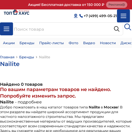
Акция! Бесплатная доставка от 150 000 ₽
Реклама
+7 (499) 499-05-21
Акции
Бренды
Прайс-листы
Фото
Видео
Новости
Диско
Главная
Бренды
Nailite
Nailite
Найдено 0 товаров
По вашим параметрам товаров не найдено.
Попробуйте изменить запрос.
Nailite
- подробнее
Добро пожаловать в наш каталог товаров типа
Nailite
в
Москве
! В
этом разделе вы найдете широкий ассортимент продукции для
частного малоэтажного строительства. Мы предлагаем
высококачественные материалы от ведущих производителей, которые
соответствуют всем современным стандартам качества и надежности.
Здесь вы сможете найти все необходимое для реализации ваших