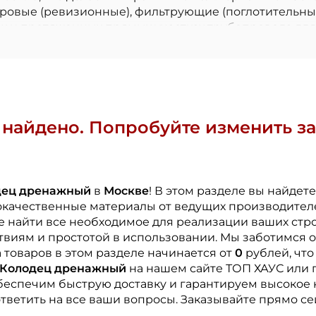
тровые (ревизионные), фильтрующие (поглотительны
х и протяженных прямых участках трубопровода для
и отсутствии возможности отвода воды в канаву — в
обой герметичные резервуары для сбора излишков вл
материал (первичный или вторичный ПНД), внутрен
ем 315–340 мм) и комплектация — наличие заводских 
 геометрии обеспечиваются бесшовным производств
найдено. Попробуйте изменить за
чения труб.
 с песчаной подушкой, с подключением дренажных т
льстве для организации ливневой канализации, ос
нализации для отвода очищенных стоков. Выбор типа 
дец дренажный
в
Москве
! В этом разделе вы найде
окачественные материалы от ведущих производител
те найти все необходимое для реализации ваших стр
виям и простотой в использовании. Мы заботимся о
товаров в этом разделе начинается от
0
рублей, что
Колодец дренажный
на нашем сайте ТОП ХАУС или 
беспечим быструю доставку и гарантируем высокое 
тветить на все ваши вопросы. Заказывайте прямо се