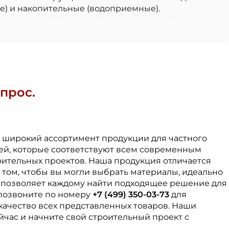
е) и накопительные (водоприемные).
 оценки состояния системы, очистки и промывки.
место герметичного дна используется подушка из
аги, из которых вода впоследствии откачивается
ний диаметр (для частного сектора наиболее
врезок под трубы 110 или 160 мм, глухого дна и
ом модульных конструкций, допускающих
прос.
руб через врезки и герметизацией стыков.
ушения участков, обслуживания подземных
и параметров зависит от глубины залегания труб,
те широкий ассортимент продукции для частного
ей, которые соответствуют всем современным
оительных проектов. Наша продукция отличается
 том, чтобы вы могли выбрать материалы, идеально
 позволяет каждому найти подходящее решение для
позвоните по номеру
+7 (499) 350-03-73
для
качество всех представленных товаров. Наши
йчас и начните свой строительный проект с