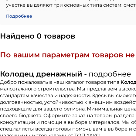
участке выделяют три основных типа систем: смо
Смотровые колодцы устанавливаются на поворота
Подробнее
Фильтрующие монтируются в песчаных грунтах пр
щебня или песка. Накопительные представляют с
дренажным насосом.
Найдено 0 товаров
Ключевые параметры при подборе оборудования: 
востребованы размеры от 270 до 300 мм при внешн
герметичной крышки. Герметичность и точность
По вашим параметрам товаров не 
наращивание глубины и изменение углов подклю
Колодцы монтируются в подготовленный котлован
Применяются в частном и промышленном строите
Колодец дренажный
- подробнее
коммуникаций, а также в системах автономной ка
Добро пожаловать в наш каталог товаров типа
Коло
типа грунта и требуемого объёма сбора воды.
малоэтажного строительства. Мы предлагаем высок
стандартам качества и надежности. Здесь вы сможе
долговечностью, устойчивостью к внешним воздейст
подходящие для вашего региона. Минимальная цена 
своего бюджета. Оформите заказ на товары раздела
консультации и помощи в выборе материалов. Мы о
специалисты всегда готовы помочь вам в выборе и о
надежными материалами от ТОП ХАУС!