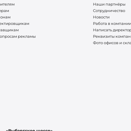
оителям
Наши партнёры
ерам
Сотрудничество
ионам
Новости
ектировщикам
Работа в компани
тавщикам
Написать директо
вопросам рекламы
Реквизиты компа
Фото офисов и скл
«Выборгское шоссе»