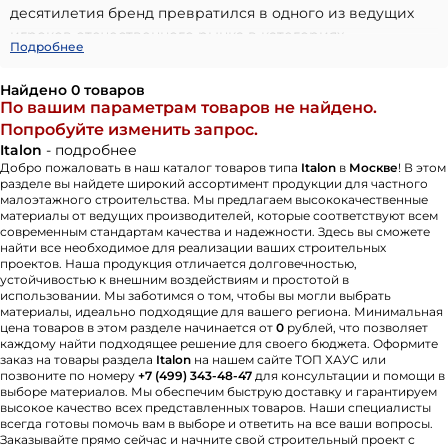
десятилетия бренд превратился в одного из ведущих
игроков отечественного рынка в категориях
Подробнее
архитектурной и интерьерной керамики.
Ключевое внимание уделяется партнёрству с
Найдено 0 товаров
профессиональным сообществом: архитекторами,
По вашим параметрам товаров не найдено.
дизайнерскими студиями, дистрибьюторами и
Попробуйте изменить запрос.
строительными подрядчиками. Номенклатура
Italon
- подробнее
продукции включает как интерьерные коллекции, так и
Добро пожаловать в наш каталог товаров типа
Italon
в
Москве
! В этом
разделе вы найдете широкий ассортимент продукции для частного
фасадные системы, ориентированные на длительный
малоэтажного строительства. Мы предлагаем высококачественные
период эксплуатации в условиях интенсивных нагрузок.
материалы от ведущих производителей, которые соответствуют всем
современным стандартам качества и надежности. Здесь вы сможете
Корпоративная философия базируется на трёх опорах:
найти все необходимое для реализации ваших строительных
стабильность логистики, непрерывное
проектов. Наша продукция отличается долговечностью,
совершенствование технологий и
устойчивостью к внешним воздействиям и простотой в
использовании. Мы заботимся о том, чтобы вы могли выбрать
клиентоориентированность. Italon востребован теми,
материалы, идеально подходящие для вашего региона. Минимальная
кому важны европейские стандарты качества, но при
цена товаров в этом разделе начинается от
0
рублей, что позволяет
этом необходимы решения, полностью адаптированные
каждому найти подходящее решение для своего бюджета. Оформите
заказ на товары раздела
Italon
на нашем сайте ТОП ХАУС или
к местным строительным условиям.
позвоните по номеру
+7 (499) 343-48-47
для консультации и помощи в
выборе материалов. Мы обеспечим быструю доставку и гарантируем
высокое качество всех представленных товаров. Наши специалисты
всегда готовы помочь вам в выборе и ответить на все ваши вопросы.
Заказывайте прямо сейчас и начните свой строительный проект с