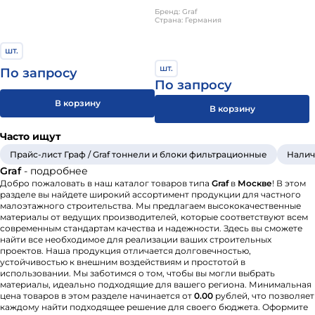
Бренд: Graf
Страна: Германия
шт.
шт.
По запросу
По запросу
В корзину
В корзину
Часто ищут
Прайс-лист Граф / Graf тоннели и блоки фильтрационные
Налич
Graf
- подробнее
Добро пожаловать в наш каталог товаров типа
Graf
в
Москве
! В этом
разделе вы найдете широкий ассортимент продукции для частного
малоэтажного строительства. Мы предлагаем высококачественные
материалы от ведущих производителей, которые соответствуют всем
современным стандартам качества и надежности. Здесь вы сможете
найти все необходимое для реализации ваших строительных
проектов. Наша продукция отличается долговечностью,
устойчивостью к внешним воздействиям и простотой в
использовании. Мы заботимся о том, чтобы вы могли выбрать
материалы, идеально подходящие для вашего региона. Минимальная
цена товаров в этом разделе начинается от
0.00
рублей, что позволяет
каждому найти подходящее решение для своего бюджета. Оформите