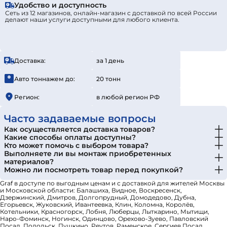
Удобство и доступность
Сеть из 12 магазинов, онлайн-магазин с доставкой по всей России
делают наши услуги доступными для любого клиента.
Доставка:
за 1 день
Авто тоннажем до:
20 тонн
Регион:
в любой регион РФ
Часто задаваемые вопросы
Как осуществляется доставка товаров?
Какие способы оплаты доступны?
Кто может помочь с выбором товара?
Выполняете ли вы монтаж приобретенных
материалов?
Можно ли посмотреть товар перед покупкой?
Graf в доступе по выгодным ценам и с доставкой для жителей Москвы
и Московской области: Балашиха, Видное, Воскресенск,
Дзержинский, Дмитров, Долгопрудный, Домодедово, Дубна,
Егорьевск, Жуковский, Ивантеевка, Клин, Коломна, Королёв,
Котельники, Красногорск, Лобня, Люберцы, Лыткарино, Мытищи,
Наро-Фоминск, Ногинск, Одинцово, Орехово-Зуево, Павловский
Посад, Подольск, Пушкино, Реутов, Раменское, Сергиев Посад,