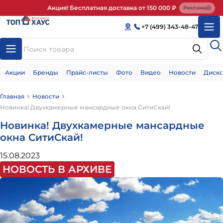
Акция! Бесплатная доставка от 150 000 ₽
Реклама
+7 (499) 343-48-47
Акции
Бренды
Прайс-листы
Фото
Видео
Новости
Диско
Главная
Новости
Новинка! Двухкамерные мансардные окна СитиСкай!
Новинка! Двухкамерные мансардные
окна СитиСкай!
15.08.2023
НОВОСТЬ В АРХИВЕ