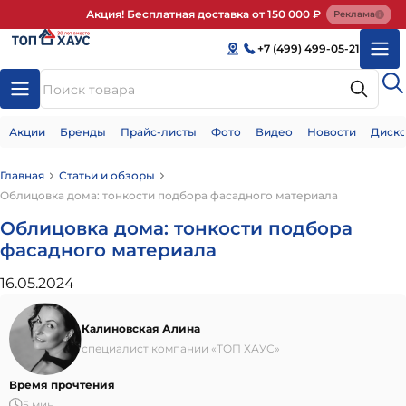
Акция! Бесплатная доставка от 150 000 ₽
Реклама
+7 (499) 499-05-21
Акции
Бренды
Прайс-листы
Фото
Видео
Новости
Диско
Главная
Статьи и обзоры
Облицовка дома: тонкости подбора фасадного материала
Облицовка дома: тонкости подбора
фасадного материала
16.05.2024
Калиновская Алина
специалист компании «ТОП ХАУС»
Время прочтения
5 мин