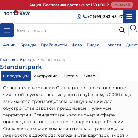
Акция! Бесплатная доставка от 150 000 ₽
Реклама
+7 (499) 343-48-47
Акции
Бренды
Прайс-листы
Фото
Видео
Новости
Диско
Главная
Бренды
Standartpark
Standartpark
О продукции
Инструкции 1
Фото 3
Видео 1
Основатели компании Стандартпарк, вдохновленные
чистотой и ухоженностью улиц за рубежом, с 2000 года
занимаются производством коммуникаций для
обустройства садовой, придомовой и уличной
территории. Стандартпарк - это пионер в сфере
производства поверхностного водоотвода в России.
Свою деятельность компания начала с производства
ливневого водоотвода, сегодня Стандартпарк имеет 7