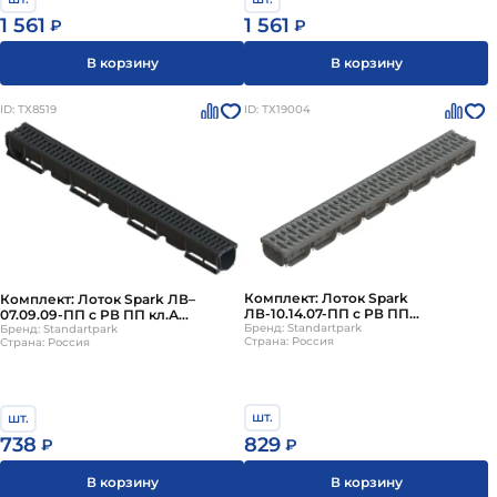
1 561
1 561
₽
₽
Стандартпарк удачно сочетает в своей деятельности
немецкую надежность, итальянскую точность и
В корзину
В корзину
российское трудолюбие.
ID: ТХ8519
ID: ТХ19004
Комплект: Лоток Spark
Комплект: Лоток Spark ЛВ–
ЛВ-10.14.07-ПП с РВ ПП
07.09.09-ПП с РВ ПП кл.А
пластиковый+решетка пластик
Бренд: Standartpark
пластиковый + пластиковая
Бренд: Standartpark
Страна: Россия
Страна: Россия
ячеистая решетка
шт.
шт.
829
738
₽
₽
В корзину
В корзину