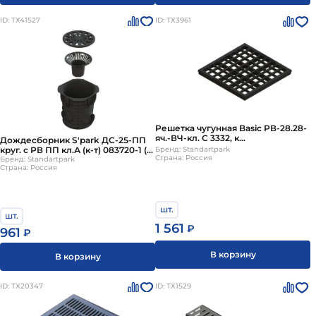
ID: ТХ41527
ID: ТХ3961
Решетка чугунная Basic РВ-28.28-
яч.-ВЧ-кл. С 3332, к
Дождесборник S'park ДС-25-ПП
дождеприемнику
Бренд: Standartpark
круг. с РВ ПП кл.А (к-т) 083720-1 (в
Страна: Россия
сборе с решеткой)
Бренд: Standartpark
Страна: Россия
шт.
шт.
1 561
₽
961
₽
В корзину
В корзину
ID: ТХ20347
ID: ТХ1529