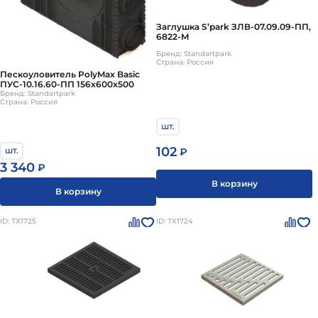
Заглушка S’park ЗЛВ-07.09.09-ПП,
6822-М
Бренд: Standartpark
Страна: Россия
Пескоуловитель PolyMax Basic
ПУС-10.16.60-ПП 156x600x500
Бренд: Standartpark
Страна: Россия
шт.
102
шт.
₽
3 340
₽
В корзину
В корзину
ID: ТХ1725
ID: ТХ1724