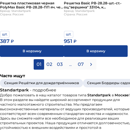
Решетка пластиковая черная
Решетка Basic РВ-28.28-шт.-ст.-
PolyMax Basic РВ-28.28-ПП яч. чер.
оц."вершина" 33104, к
3380-Ч, к дождеприемнику
Бренд: Standartpark
дождеприемнику
Бренд: Standartpark
Страна: Россия
Страна: Россия
шт.
шт.
387
951
₽
₽
В корзину
В корзину
01
02
03
...
07
Часто ищут
Секция Решётки для дождеприёмников
Секция Бордюры садов
Standartpark
- подробнее
Добро пожаловать в наш каталог товаров типа
Standartpark
в
Москве
!
В этом разделе вы найдете широкий ассортимент продукции для
частного малоэтажного строительства. Мы предлагаем
высококачественные материалы от ведущих производителей, которые
соответствуют всем современным стандартам качества и надежности.
Здесь вы сможете найти все необходимое для реализации ваших
строительных проектов. Наша продукция отличается долговечностью,
устойчивостью к внешним воздействиям и простотой в