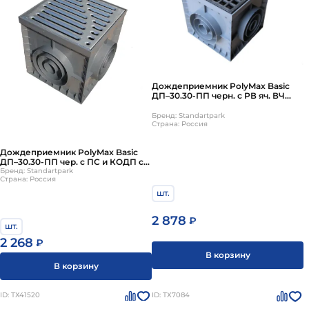
Дождеприемник PolyMax Basic
ДП–30.30-ПП черн. с РВ яч. ВЧ
кл.С (к-т) 08302-Ч
Бренд: Standartpark
Страна: Россия
Дождеприемник PolyMax Basic
ДП–30.30-ПП чер. с ПС и КОДП с
РВ "вершина".оц. ст. (к-т) 083701.1-
Бренд: Standartpark
Страна: Россия
Ч
шт.
2 878
₽
шт.
2 268
₽
В корзину
В корзину
ID: ТХ41520
ID: ТХ7084