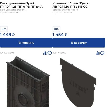
Пескоуловитель Spark
Комплект: Лоток S'park
ПУ-10.14.25-ПП с РВ ПП кл А
ЛВ-10.14.10-ПП с РВ ОС
Бренд: Standartpark
Бренд: Standartpark
Страна: Россия
Страна: Россия
шт.
шт.
1 449
1 454
₽
₽
В корзину
В корзину
ID: ТХ45501
ID: ТХ45973