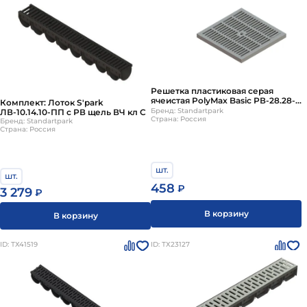
Решетка пластиковая серая
ячеистая PolyMax Basic РВ-28.28-
Комплект: Лоток S'park
ПП яч. сер. 3380-С, к
Бренд: Standartpark
ЛВ-10.14.10-ПП с РВ щель ВЧ кл C
дождеприемнику
Страна: Россия
Бренд: Standartpark
Страна: Россия
шт.
шт.
458
₽
3 279
₽
В корзину
В корзину
ID: ТХ41519
ID: ТХ23127