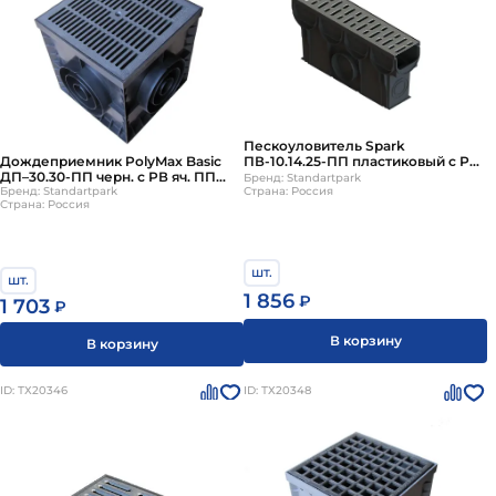
Пескоуловитель Spark
Дождеприемник PolyMax Basic
ПВ-10.14.25-ПП пластиковый с РВ
ДП–30.30-ПП черн. с РВ яч. ПП
ОС кл А
Бренд: Standartpark
черн. (к-т) 08308-Ч
Бренд: Standartpark
Страна: Россия
Страна: Россия
шт.
шт.
1 856
₽
1 703
₽
В корзину
В корзину
ID: ТХ20346
ID: ТХ20348