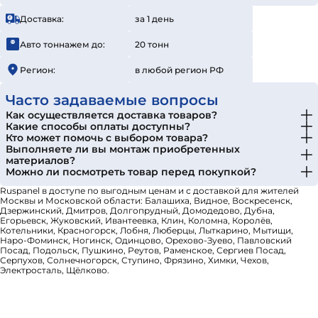
базируется на сочетании производственной мощи,
Доставка:
за 1 день
научного подхода и активной рыночной экспансии.
Авто тоннажем до:
20 тонн
Регион:
в любой регион РФ
Часто задаваемые вопросы
Как осуществляется доставка товаров?
Какие способы оплаты доступны?
Кто может помочь с выбором товара?
Выполняете ли вы монтаж приобретенных
материалов?
Можно ли посмотреть товар перед покупкой?
Ruspanel в доступе по выгодным ценам и с доставкой для жителей
Москвы и Московской области: Балашиха, Видное, Воскресенск,
Дзержинский, Дмитров, Долгопрудный, Домодедово, Дубна,
Егорьевск, Жуковский, Ивантеевка, Клин, Коломна, Королёв,
Котельники, Красногорск, Лобня, Люберцы, Лыткарино, Мытищи,
Наро-Фоминск, Ногинск, Одинцово, Орехово-Зуево, Павловский
Посад, Подольск, Пушкино, Реутов, Раменское, Сергиев Посад,
Серпухов, Солнечногорск, Ступино, Фрязино, Химки, Чехов,
Электросталь, Щёлково.