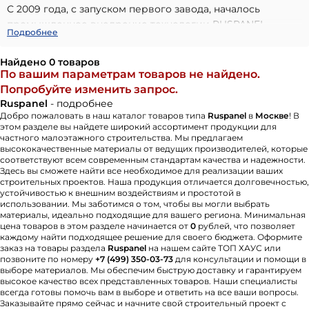
С 2009 года, с запуском первого завода, началось
промышленное внедрение технологии RUSPANEL,
Подробнее
основанной на европейских материалах.
Последовательное расширение производственных
Найдено 0 товаров
мощностей, включая открытие новых заводов в 2011 году,
По вашим параметрам товаров не найдено.
укрепило позиции бренда. Наличие трех современных
Попробуйте изменить запрос.
производственных площадок обеспечивает
Ruspanel
- подробнее
масштабируемость и контроль качества.
Добро пожаловать в наш каталог товаров типа
Ruspanel
в
Москве
! В
этом разделе вы найдете широкий ассортимент продукции для
Бренд RUSPANEL демонстрирует устойчивую рыночную
частного малоэтажного строительства. Мы предлагаем
динамику: доля на российском рынке достигает 75%,
высококачественные материалы от ведущих производителей, которые
соответствуют всем современным стандартам качества и надежности.
ежегодный рост составляет 25-40%. Финансовая
Здесь вы сможете найти все необходимое для реализации ваших
стабильность поддерживается грамотным управлением
строительных проектов. Наша продукция отличается долговечностью,
обязательствами. Ключевые тренды, воплощенные
устойчивостью к внешним воздействиям и простотой в
использовании. Мы заботимся о том, чтобы вы могли выбрать
брендом, — импортозамещение, энергосбережение,
материалы, идеально подходящие для вашего региона. Минимальная
экспортная ликвидность и применение российских
цена товаров в этом разделе начинается от
0
рублей, что позволяет
разработок.
каждому найти подходящее решение для своего бюджета. Оформите
заказ на товары раздела
Ruspanel
на нашем сайте ТОП ХАУС или
Маркетинговая стратегия RUSPANEL характеризуется
позвоните по номеру
+7 (499) 350-03-73
для консультации и помощи в
высокой активностью. Ежегодное участие в более чем
выборе материалов. Мы обеспечим быструю доставку и гарантируем
высокое качество всех представленных товаров. Наши специалисты
50 строительных выставках и форумах по всей России
всегда готовы помочь вам в выборе и ответить на все ваши вопросы.
обеспечивает широкую узнаваемость. Системная работа
Заказывайте прямо сейчас и начните свой строительный проект с