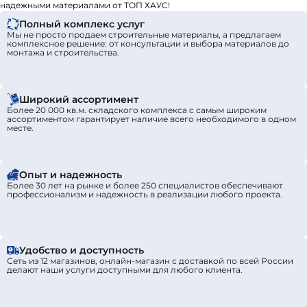
с медиа включает партнерство с популярными
надежными материалами от ТОП ХАУС!
телепроектами («Квартирный вопрос», «Школа
Полный комплекс услуг
ремонта»), а отраслевые премии (например, «Лучший
Мы не просто продаем строительные материалы, а предлагаем
комплексное решение: от консультации и выбора материалов до
Энергоэффективный материал-2011» и «Лучшая
монтажа и строительства.
отечественная компания-2012») подтверждают
экспертный статус.
Географическое присутствие бренда включает
Широкий ассортимент
обширную дилерскую сеть в 80+ городах России, от
Более 20 000 кв.м. складского комплекса с самым широким
ассортиментом гарантирует наличие всего необходимого в одном
Калининграда до Петропавловска-Камчатского, с особой
месте.
концентрацией в Москве и области (58 дилеров).
Развитие экспорта подкреплено представительством в
ЕС (Мадрид, Испания). Партнерство с крупными
Опыт и надежность
сетевыми ритейлерами («Бауцентр») расширяет
Более 30 лет на рынке и более 250 специалистов обеспечивают
профессионализм и надежность в реализации любого проекта.
доступность решений.
RUSPANEL акцентирует надежность и соответствие
стандартам: вся продукция запатентована, а регулярные
испытания в профильных институтах обеспечивают
Удобство и доступность
необходимый пакет сертификатов и разрешений. Бренд
Сеть из 12 магазинов, онлайн-магазин с доставкой по всей России
делают наши услуги доступными для любого клиента.
позиционируется как интегратор инноваций, качества и
доступности, что формирует лояльность потребителей и
деловых партнеров. Устойчивое развитие RUSPANEL