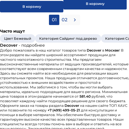
В корзину
В корзину
01
02
Часто ищут
Цвет Бежевый
Категория Сайдинг под дерево
Категория С
Decover
- подробнее
Добро пожаловать в наш каталог товаров типа
Decover
в
Москве
! В
этом разделе вы найдете широкий ассортимент продукции для
частного малоэтажного строительства. Мы предлагаем
высококачественные материалы от ведущих производителей, которые
соответствуют всем современным стандартам качества и надежности.
Здесь вы сможете найти все необходимое для реализации ваших
строительных проектов. Наша продукция отличается долговечностью,
устойчивостью к внешним воздействиям и простотой в
использовании. Мы заботимся о том, чтобы вы могли выбрать
материалы, идеально подходящие для вашего региона. Минимальная
цена товаров в этом разделе начинается от
581.40
рублей, что
позволяет каждому найти подходящее решение для своего бюджета.
Оформите заказ на товары раздела
Decover
на нашем сайте ТОП ХАУС
или позвоните по номеру
+7 (499) 499-05-21
для консультации и
помощи в выборе материалов. Мы обеспечим быструю доставку и
гарантируем высокое качество всех представленных товаров. Наши
специалисты всегда готовы помочь вам в выборе и ответить на все
ваши вопросы. Заказывайте прямо сейчас и начните свой