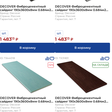
DECOVER Фиброцементный
DECOVER Фиброцементный
сайдинг 190х3600х8мм 0.684м2
сайдинг 190х3600х8мм 0.684м2
Gray
Бренд: Decover
Silver
Бренд: Decover
Страна: Россия
Страна: Россия
Гарантия, лет: 7
Гарантия, лет: 7
шт.
шт.
1 483
13
1 483
13
₽
₽
В корзину
В корзину
ID: ТХ44018
ID: ТХ31831
-12%
НА СКЛАДЕ
DECOVER Фиброцементный
DECOVER Фиброцементный
сайдинг 190х3600х8мм 0.684м2
сайдинг 190х3600х8мм 0.684м2
Mystic
Бренд: Decover
Mokko
Бренд: Decover
Страна: Россия
Страна: Россия
Гарантия, лет: 7
Гарантия, лет: 7