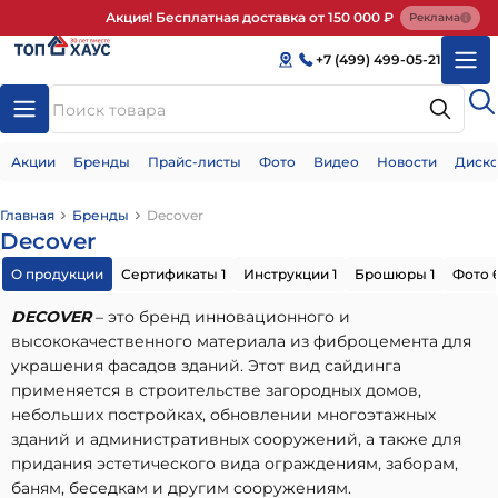
Акция! Бесплатная доставка от 150 000 ₽
Реклама
+7 (499) 499-05-21
Акции
Бренды
Прайс-листы
Фото
Видео
Новости
Диско
Главная
Бренды
Decover
Decover
О продукции
Сертификаты 1
Инструкции 1
Брошюры 1
Фото 
DECOVER
– это бренд инновационного и
высококачественного материала из фиброцемента для
украшения фасадов зданий. Этот вид сайдинга
применяется в строительстве загородных домов,
небольших постройках, обновлении многоэтажных
зданий и административных сооружений, а также для
придания эстетического вида ограждениям, заборам,
баням, беседкам и другим сооружениям.