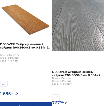
DECOVER Фиброцементный
сайдинг 190х3600х8мм 0.684м2
Caramel
Бренд: Decover
Страна: Россия
Гарантия, лет: 7
DECOVER Фиброцементный
сайдинг 190х3600х8мм 0.684м2
Неокрашенный
Бренд: Decover
Страна: Россия
шт.
Гарантия, лет: 7
1 685
38
₽
шт.
767
04
₽