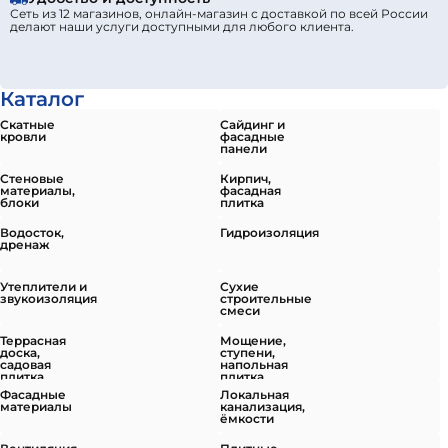
Сеть из 12 магазинов, онлайн-магазин с доставкой по всей России
делают наши услуги доступными для любого клиента.
Каталог
Скатные
Сайдинг и
кровли
фасадные
панели
Стеновые
Кирпич,
материалы,
фасадная
блоки
плитка
Водосток,
Гидроизоляция
дренаж
Утеплители и
Сухие
звукоизоляция
строительные
смеси
Террасная
Мощение,
доска,
ступени,
садовая
напольная
плитка,
плитка
грядки
Фасадные
Локальная
материалы
канализация,
ёмкости