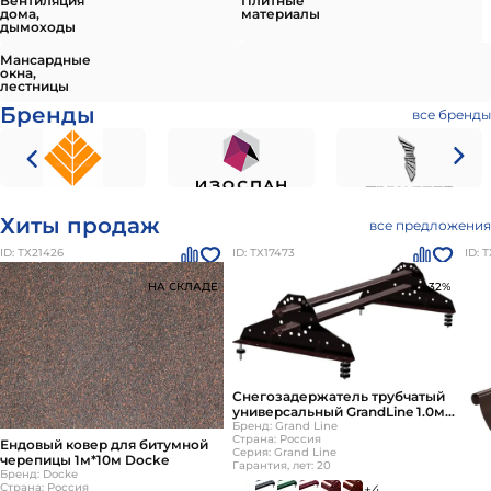
Вентиляция
Плитные
дома,
материалы
дымоходы
Мансардные
окна,
лестницы
Бренды
все бренды
Хиты продаж
все предложения
ID: ТХ21426
ID: ТХ17473
ID: 
НА СКЛАДЕ
-32%
Снегозадержатель трубчатый
универсальный GrandLine 1.0м
для металлочерепицы и
Бренд: Grand Line
Страна: Россия
мягкой кровли
Ендовый ковер для битумной
Серия: Grand Line
черепицы 1м*10м Docke
Гарантия, лет: 20
Бренд: Docke
Страна: Россия
+4